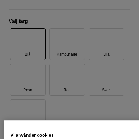
Välj färg
Blå
Kamouflage
Lila
Rosa
Röd
Svart
Vit
Vi använder cookies