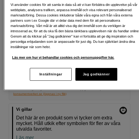
Vi använder cookies för att samla in data så att vi kan förbättra din upplevelse på vår
699
SEK
webbplats, analysera trafiken, anpassa innehåll och visa relevant personaliserad
marknadsföring. Dessa cookies inkluderar både våra egna och från våra externa
partners som t.ex Google där vi delar data med dem för att personalisera
Antal
Lägg i kundvagn
marknadsföring. Vårt mål är att alltid visa dig det innehåll som du verkligen är
intresserad av, för att du ska få den bästa tänkbara upplevelsen när du handlar online
Genom att du klickar på ”Jag godkänner” kan vi fortsätta att ge dig inspiration och
personliga erbjudanden som är anpassade för just dig. Du kan självklart ändra dina
inställningar när som helst.
Delbetala från 103 SEK/mån via
Läs mer om hur vi behandlar cookies och personuppgifter här.
Exempel: 12 mån, 103 SEK/mån, totalt 1 731 SEK, effektiv ränta 0,00 %
Startavgift 495 SEK, aviavgift 45 SEK/mån tillkommer
Inställningar
Jag godkänner
Att låna kostar pengar!
Om du inte kan betala tillbaka skulden i tid
riskerar du en betalningsanmärkning. Det kan leda till svårigheter att få hyra
bostad, teckna abonnemang och få nya lån. För stöd, vänd dig till budget-
och skuldrådgivningen i din kommun. Kontaktuppgifter finns på
konsumentverket.se (öppnas i ny flik)
Vi gillar
Det här är en produkt som vi tycker om extra
mycket. Håll utkik efter symbolen för fler av våra
utvalda favoriter.
Läs mer