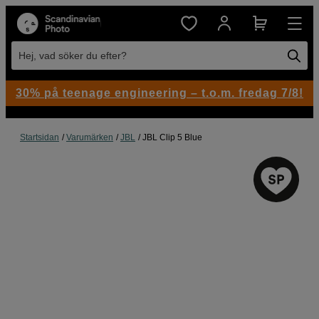
Hej, vad söker du efter?
30% på teenage engineering – t.o.m. fredag 7/8!
Startsidan
Varumärken
JBL
JBL Clip 5 Blue