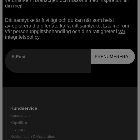
varumärken i branschen och massvis med inspiration till
din mejl.
Ditt samtycke är frivilligt och du kan när som helst
avregistrera dig eller återkalla ditt samtycke. Läs mer om
vår personuppgiftsbehandling och dina rättigheter i
vår
integritetspolicy.
E-Post
PRENUMERERA
Kundservice
Kundservice
Köpvillkor
Leverans
Reklamation & Reparation