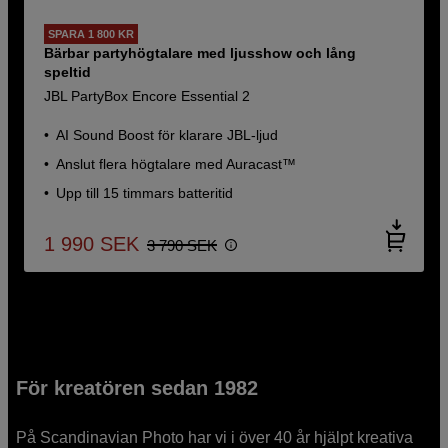
SPARA 1 800 KR
Bärbar partyhögtalare med ljusshow och lång
speltid
JBL PartyBox Encore Essential 2
AI Sound Boost för klarare JBL-ljud
Anslut flera högtalare med Auracast™
Upp till 15 timmars batteritid
1 990
SEK
3 790
SEK
För kreatören sedan 1982
På Scandinavian Photo har vi i över 40 år hjälpt kreativa