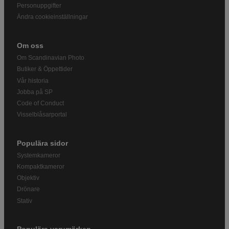
Personuppgifter
Ändra cookieinställningar
Om oss
Om Scandinavian Photo
Butiker & Öppettider
Vår historia
Jobba på SP
Code of Conduct
Visselblåsarportal
Populära sidor
Systemkameror
Kompaktkameror
Objektiv
Drönare
Stativ