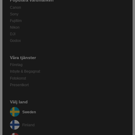
Populära varumärken
Canon
Sony
Fujifilm
Nikon
DJI
Godox
Våra tjänster
Företag
Inbyte & Begagnat
Fotokonst
Presentkort
Välj land
Sweden
Finland