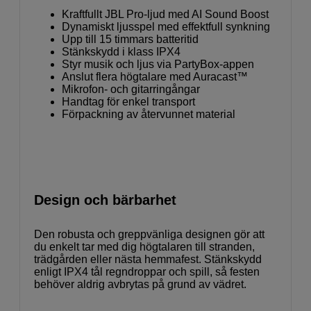
Kraftfullt JBL Pro-ljud med AI Sound Boost
Dynamiskt ljusspel med effektfull synkning
Upp till 15 timmars batteritid
Stänkskydd i klass IPX4
Styr musik och ljus via PartyBox-appen
Anslut flera högtalare med Auracast™
Mikrofon- och gitarringångar
Handtag för enkel transport
Förpackning av återvunnet material
Design och bärbarhet
Den robusta och greppvänliga designen gör att
du enkelt tar med dig högtalaren till stranden,
trädgården eller nästa hemmafest. Stänkskydd
enligt IPX4 tål regndroppar och spill, så festen
behöver aldrig avbrytas på grund av vädret.