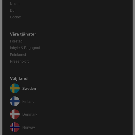
Nikon
DJI
Godox
Våra tjänster
Företag
Inbyte & Begagnat
Fotokonst
Presentkort
Välj land
Sweden
Finland
Denmark
Norway