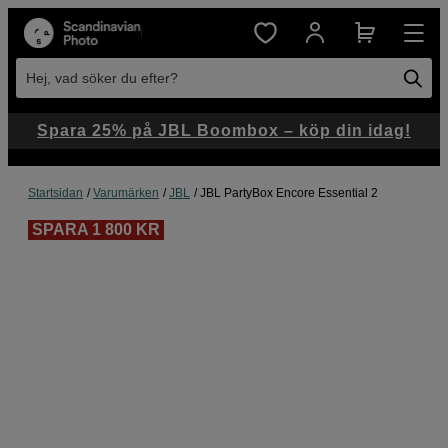
Hej, vad söker du efter?
Spara 25% på JBL Boombox – köp din idag!
Startsidan
Varumärken
JBL
JBL PartyBox Encore Essential 2
SPARA 1 800 KR