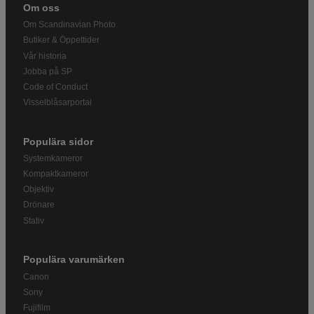
Om oss
Om Scandinavian Photo
Butiker & Öppettider
Vår historia
Jobba på SP
Code of Conduct
Visselblåsarportal
Populära sidor
Systemkameror
Kompaktkameror
Objektiv
Drönare
Stativ
Populära varumärken
Canon
Sony
Fujifilm