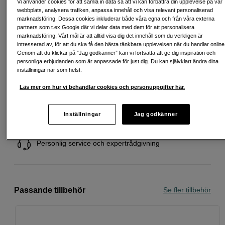
Vi använder cookies för att samla in data så att vi kan förbättra din upplevelse på vår
Startavgift 579 SEK, aviavgift 45 SEK/mån tillkommer
webbplats, analysera trafiken, anpassa innehåll och visa relevant personaliserad
marknadsföring. Dessa cookies inkluderar både våra egna och från våra externa
Att låna kostar pengar!
Om du inte kan betala tillbaka skulden i tid
partners som t.ex Google där vi delar data med dem för att personalisera
riskerar du en betalningsanmärkning. Det kan leda till svårigheter att få hyra
marknadsföring. Vårt mål är att alltid visa dig det innehåll som du verkligen är
bostad, teckna abonnemang och få nya lån. För stöd, vänd dig till budget-
intresserad av, för att du ska få den bästa tänkbara upplevelsen när du handlar online
och skuldrådgivningen i din kommun. Kontaktuppgifter finns på
Genom att du klickar på ”Jag godkänner” kan vi fortsätta att ge dig inspiration och
konsumentverket.se (öppnas i ny flik)
personliga erbjudanden som är anpassade för just dig. Du kan självklart ändra dina
inställningar när som helst.
Läs mer om hur vi behandlar cookies och personuppgifter här.
Fri frakt vid köp över 1 500 kronor
Inställningar
Jag godkänner
Köp nu och betala inom 30 dagar
Personlig service och expertrådgivning
Passande tillbehör
Se fler tillbehör