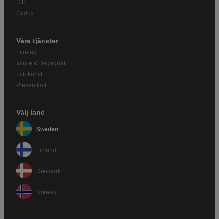
DJI
Godox
Våra tjänster
Företag
Inbyte & Begagnat
Fotokonst
Presentkort
Välj land
Sweden
Finland
Denmark
Norway