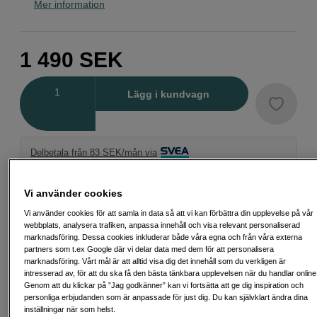
Mer information
1 490
SEK
Antal
Lägg i kundvagn
Delbetala från 83 SEK/mån via
Exempel: 48 mån, 83 SEK/mån, totalt 4 563 SEK, effektiv ränta 10,45 %
Startavgift 579 SEK, aviavgift 45 SEK/mån tillkommer
Vi använder cookies
Att låna kostar pengar!
Om du inte kan betala tillbaka skulden i tid
Vi använder cookies för att samla in data så att vi kan förbättra din upplevelse på vår
riskerar du en betalningsanmärkning. Det kan leda till svårigheter att få hyra
webbplats, analysera trafiken, anpassa innehåll och visa relevant personaliserad
bostad, teckna abonnemang och få nya lån. För stöd, vänd dig till budget-
marknadsföring. Dessa cookies inkluderar både våra egna och från våra externa
och skuldrådgivningen i din kommun. Kontaktuppgifter finns på
partners som t.ex Google där vi delar data med dem för att personalisera
konsumentverket.se (öppnas i ny flik)
marknadsföring. Vårt mål är att alltid visa dig det innehåll som du verkligen är
intresserad av, för att du ska få den bästa tänkbara upplevelsen när du handlar online
Genom att du klickar på ”Jag godkänner” kan vi fortsätta att ge dig inspiration och
personliga erbjudanden som är anpassade för just dig. Du kan självklart ändra dina
inställningar när som helst.