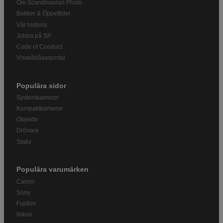
Om Scandinavian Photo
Butiker & Öppettider
Vår historia
Jobba på SP
Code of Conduct
Visselblåsarportal
Populära sidor
Systemkameror
Kompaktkameror
Objektiv
Drönare
Stativ
Populära varumärken
Canon
Sony
Fujifilm
Nikon