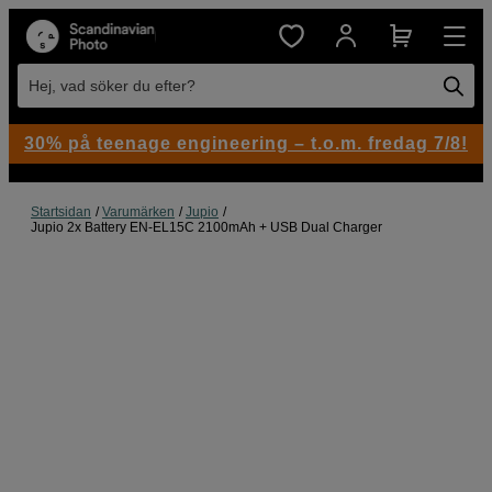
Hej, vad söker du efter?
30% på teenage engineering – t.o.m. fredag 7/8!
Startsidan
Varumärken
Jupio
Jupio 2x Battery EN-EL15C 2100mAh + USB Dual Charger