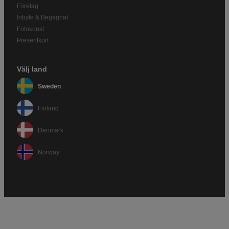
Företag
Inbyte & Begagnat
Fotokonst
Presentkort
Välj land
Sweden
Finland
Denmark
Norway