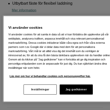
Utbytbart fäste för flexibel laddning
Mer information
99
SEK
Vi använder cookies
Vi använder cookies för att samla in data så att vi kan förbättra din upplevelse på vår
Handla tryggt med delbetalning eller faktura
Info
webbplats, analysera trafiken, anpassa innehåll och visa relevant personaliserad
marknadsföring. Dessa cookies inkluderar både våra egna och från våra externa
Antal
Lägg i kundvagn
partners som t.ex Google där vi delar data med dem för att personalisera
marknadsföring. Vårt mål är att alltid visa dig det innehåll som du verkligen är
intresserad av, för att du ska få den bästa tänkbara upplevelsen när du handlar online
Genom att du klickar på ”Jag godkänner” kan vi fortsätta att ge dig inspiration och
personliga erbjudanden som är anpassade för just dig. Du kan självklart ändra dina
inställningar när som helst.
Läs mer om hur vi behandlar cookies och personuppgifter här.
Fri frakt vid köp över 1 500 kronor
Köp nu och betala inom 30 dagar
Inställningar
Jag godkänner
Personlig service och expertrådgivning