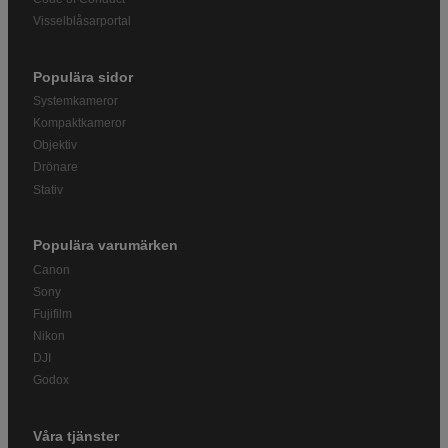
Visselblåsarportal
Populära sidor
Systemkameror
Kompaktkameror
Objektiv
Drönare
Stativ
Populära varumärken
Canon
Sony
Fujifilm
Nikon
DJI
Godox
Våra tjänster