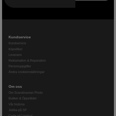
Kundservice
Kundservice
Köpvillkor
Leverans
Reklamation & Reparation
Personuppgifter
Ändra cookieinställningar
Om oss
Om Scandinavian Photo
Butiker & Öppettider
Vår historia
Jobba på SP
Code of Conduct