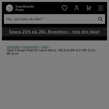
Hej, vad söker du efter?
Spara 25% på JBL Boombox – köp din idag!
Startsidan
Varumärken
Jupio
Jupio Charger Plate for Canon NB-2L / NB-2LH/ BP-2L5 / BP-2L12 /
BP-2L14