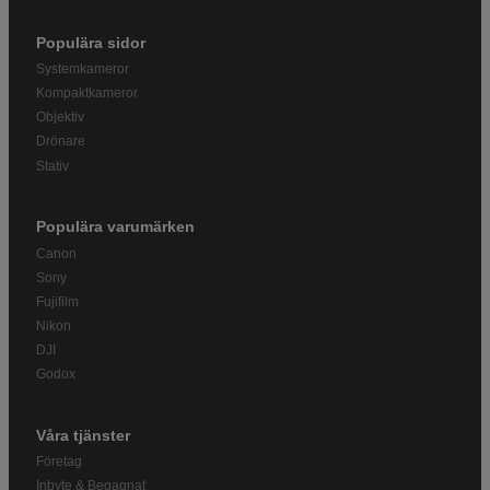
Populära sidor
Systemkameror
Kompaktkameror
Objektiv
Drönare
Stativ
Populära varumärken
Canon
Sony
Fujifilm
Nikon
DJI
Godox
Våra tjänster
Företag
Inbyte & Begagnat