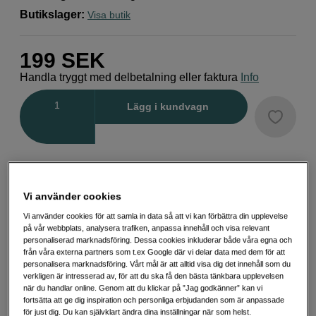
Butikslager
:
Visa butik
199
SEK
Handla tryggt med delbetalning eller faktura
Info
Antal
Lägg i kundvagn
Vi använder cookies
Fri frakt vid köp över 1 500 kronor
Vi använder cookies för att samla in data så att vi kan förbättra din upplevelse
Köp nu och betala inom 30 dagar
på vår webbplats, analysera trafiken, anpassa innehåll och visa relevant
personaliserad marknadsföring. Dessa cookies inkluderar både våra egna och
från våra externa partners som t.ex Google där vi delar data med dem för att
Personlig service och expertrådgivning
personalisera marknadsföring. Vårt mål är att alltid visa dig det innehåll som du
verkligen är intresserad av, för att du ska få den bästa tänkbara upplevelsen
när du handlar online. Genom att du klickar på ”Jag godkänner” kan vi
fortsätta att ge dig inspiration och personliga erbjudanden som är anpassade
för just dig. Du kan självklart ändra dina inställningar när som helst.