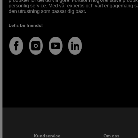
produkter för det du vill göra. Förutom högkvalitativa produk
personlig service. Med vår expertis och vårt engagemang säke
den utrustning som passar dig bäst.
Let's be friends!
Kundservice
Om oss