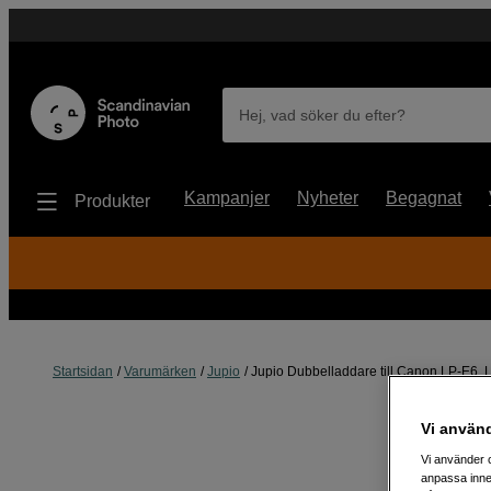
Hej, vad söker du efter?
Kampanjer
Nyheter
Begagnat
Produkter
Startsidan
Varumärken
Jupio
Jupio Dubbelladdare till Canon LP-E6
Vi använ
Vi använder c
anpassa inne