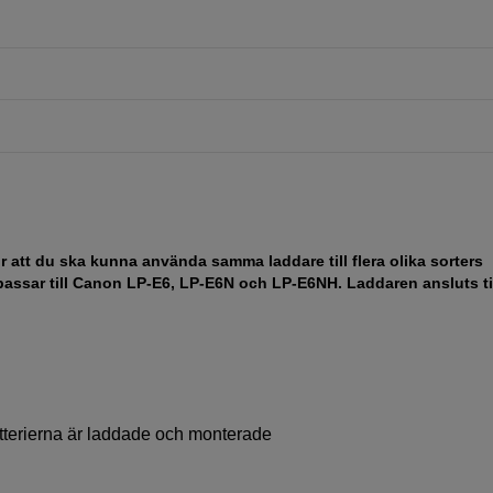
 att du ska kunna använda samma laddare till flera olika sorters
m passar till Canon LP-E6, LP-E6N och LP-E6NH. Laddaren ansluts ti
terierna är laddade och monterade