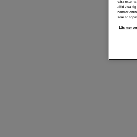
våra externa 
alltid visa d
handlar onlin
som är anpass
Läs mer om