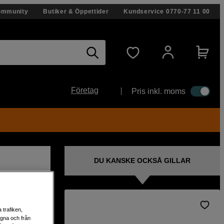
ommunity
Butiker & Öppettider
Kundservice
0770-77 11 00
Företag
Pris inkl. moms
DU KANSKE OCKSÅ GILLAR
 trafiken,
6, LP-
egna och från