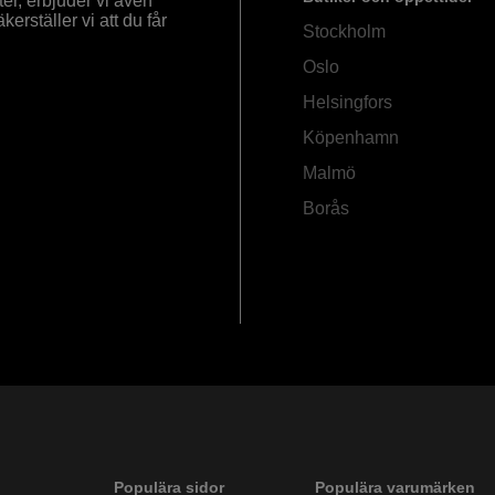
ter, erbjuder vi även
rställer vi att du får
Stockholm
Oslo
Helsingfors
Köpenhamn
Malmö
Borås
Populära sidor
Populära varumärken