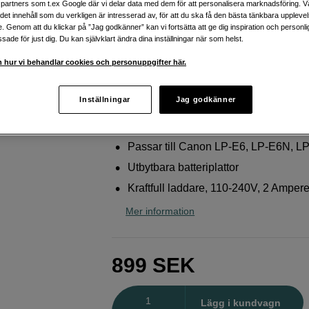
partners som t.ex Google där vi delar data med dem för att personalisera marknadsföring. Vå
E6N, LP-E6NH
ig det innehåll som du verkligen är intresserad av, för att du ska få den bästa tänkbara uppleve
e. Genom att du klickar på ”Jag godkänner” kan vi fortsätta att ge dig inspiration och person
Jupio
Dubbelladdare till Canon LP-E6, LP-E6
ade för just dig. Du kan självklart ändra dina inställningar när som helst.
E6NH
 hur vi behandlar cookies och personuppgifter här.
Webblager
:
Finns i lager
Inställningar
Jag godkänner
Butikslager
:
Visa butik
Passar till Canon LP-E6, LP-E6N, 
Utbytbara batteriplattor
Kraftfull laddare, 110-240V, 2 Amper
Mer information
899
SEK
Antal
Lägg i kundvagn