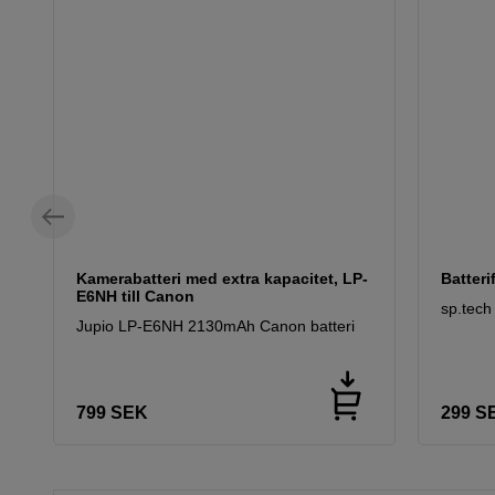
Kamerabatteri med extra kapacitet, LP-
Batteri
E6NH till Canon
sp.tech
Jupio LP-E6NH 2130mAh Canon batteri
799
SEK
299
S