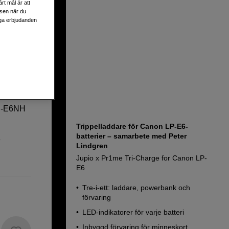
rt mål är att
lsen när du
liga erbjudanden
N, LP-
LP-E6NH
Trippelladdare för Canon LP-E6-
batterier – samarbete med Peter
e
Lindgren
Jupio x Pr1me Tri-Charge for Canon LP-
E6
Tre-i-ett: laddare, powerbank och
förvaring
LED-indikatorer för varje batteri
Inbyggd förvaring för minneskort