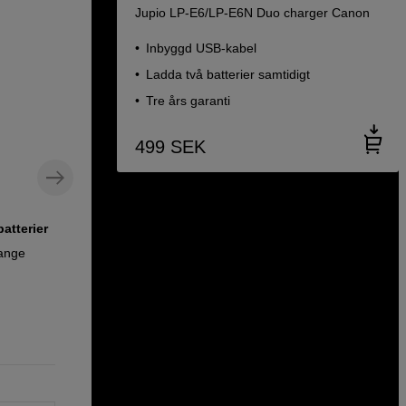
Jupio LP-E6/LP-E6N Duo charger Canon
Inbyggd USB-kabel
Ladda två batterier samtidigt
Tre års garanti
499
SEK
batterier
Dummybatteri med USB-C till Canon
EOS-kameror
range
ZILR USB-C to Canon LP-E6 Battery
Power Adapter 0,4m
689
SEK