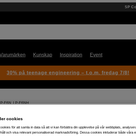
SP C
Varumärken
Kunskap
Inspiration
Event
30% på teenage engineering – t.o.m. fredag 7/8!
, LP-E6N, LP-E6NH
der cookies
Artikelnummer: 1050506
ookies för att samla in data så att vi kan förbättra din upplevelse på vår webbplats, analysera
Dubbelladdare till Canon LP-E
håll och visa relevant personaliserad marknadsföring. Dessa cookies inkluderar både våra 