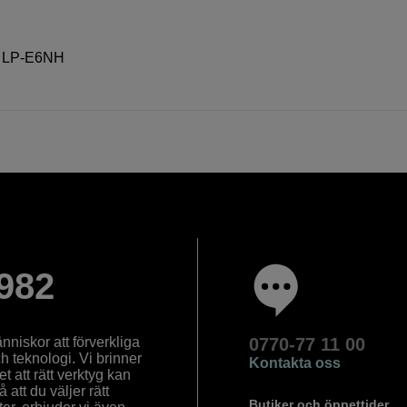
N, LP-E6NH
982
nniskor att förverkliga
0770-77 11 00
ch teknologi. Vi brinner
Kontakta oss
 att rätt verktyg kan
å att du väljer rätt
Butiker och öppettider