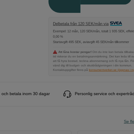
Delbetala från 120 SEK/mån via
Exempel: 12 mån, 120 SEK/mån, totalt 1 935 SEK, effekt
0,00 %
Startavgift 495 SEK, aviavgift 45 SEK/mån tillkommer
Att låna kostar pengar!
Om du inte kan betala tillbaka
tid riskerar du en betalningsanmärkning. Det kan leda till s
att få hyra bostad, teckna abonnemang och få nya lån. Fö
vänd dig till budget- och skuldrådgivningen i din kommun.
Kontaktuppgifter finns på
konsumentverket.se (öppnas i ny 
 och betala inom 30 dagar
Personlig service och expertrå
Se fle