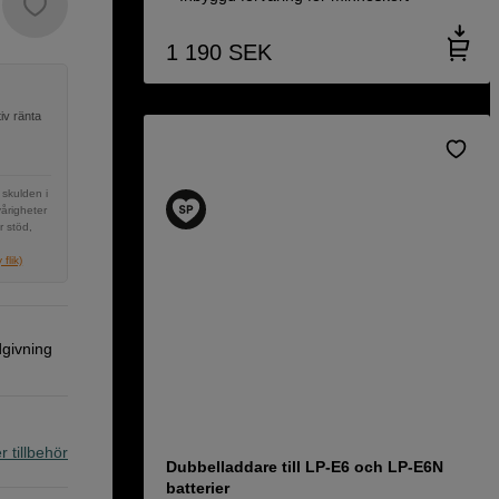
1 190
SEK
iv ränta
 skulden i
vårigheter
r stöd,
flik)
dgivning
r tillbehör
Dubbelladdare till LP-E6 och LP-E6N
batterier