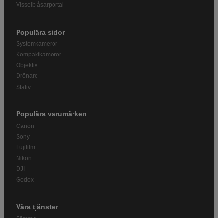
Visselblåsarportal
Populära sidor
Systemkameror
Kompaktkameror
Objektiv
Drönare
Stativ
Populära varumärken
Canon
Sony
Fujifilm
Nikon
DJI
Godox
Våra tjänster