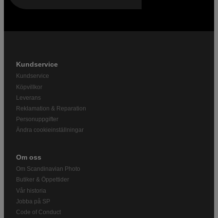
Kundservice
Kundservice
Köpvillkor
Leverans
Reklamation & Reparation
Personuppgifter
Ändra cookieinställningar
Om oss
Om Scandinavian Photo
Butiker & Öppettider
Vår historia
Jobba på SP
Code of Conduct