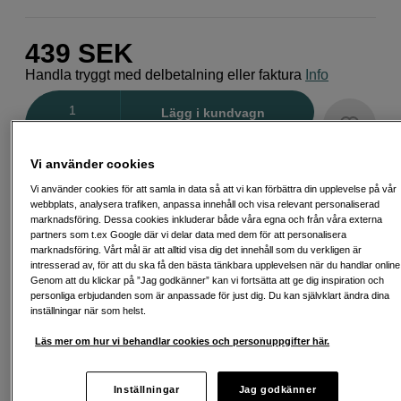
439
SEK
Handla tryggt med delbetalning eller faktura
Info
Antal
Lägg i kundvagn
Vi använder cookies
Vi använder cookies för att samla in data så att vi kan förbättra din upplevelse på vår
webbplats, analysera trafiken, anpassa innehåll och visa relevant personaliserad
marknadsföring. Dessa cookies inkluderar både våra egna och från våra externa
Fri frakt vid köp över 1 500 kronor
partners som t.ex Google där vi delar data med dem för att personalisera
marknadsföring. Vårt mål är att alltid visa dig det innehåll som du verkligen är
Köp nu och betala inom 30 dagar
intresserad av, för att du ska få den bästa tänkbara upplevelsen när du handlar online
Genom att du klickar på ”Jag godkänner” kan vi fortsätta att ge dig inspiration och
personliga erbjudanden som är anpassade för just dig. Du kan självklart ändra dina
Personlig service och expertrådgivning
inställningar när som helst.
Läs mer om hur vi behandlar cookies och personuppgifter här.
Passande tillbehör
Se fler tillbehör
Inställningar
Jag godkänner