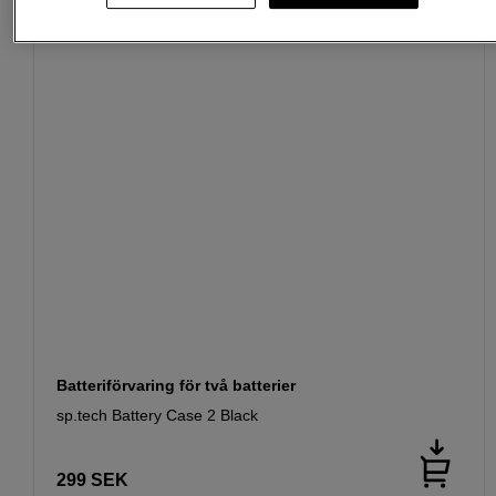
Batteriförvaring för två batterier
sp.tech Battery Case 2 Black
299
SEK