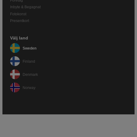
Företag
Inbyte & Begagnat
Fotokonst
Presentkort
Välj land
Sweden
Finland
Denmark
Norway