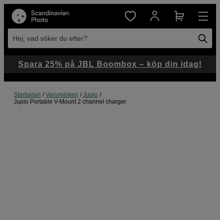
Hej, vad söker du efter?
Spara 25% på JBL Boombox – köp din idag!
Startsidan
Varumärken
Jupio
Jupio Portable V-Mount 2 channel charger