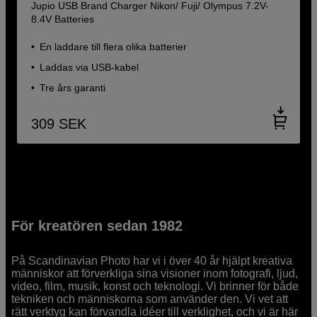
Jupio USB Brand Charger Nikon/ Fuji/ Olympus 7.2V-
8.4V Batteries
En laddare till flera olika batterier
Laddas via USB-kabel
Tre års garanti
309
SEK
För kreatören sedan 1982
På Scandinavian Photo har vi i över 40 år hjälpt kreativa
människor att förverkliga sina visioner inom fotografi, ljud,
video, film, musik, konst och teknologi. Vi brinner för både
tekniken och människorna som använder den. Vi vet att
rätt verktyg kan förvandla idéer till verklighet, och vi är här