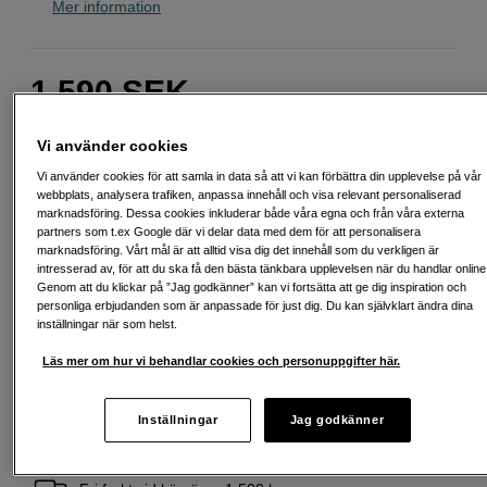
Mer information
1 590
SEK
Antal
Lägg i kundvagn
Vi använder cookies
Vi använder cookies för att samla in data så att vi kan förbättra din upplevelse på vår
webbplats, analysera trafiken, anpassa innehåll och visa relevant personaliserad
marknadsföring. Dessa cookies inkluderar både våra egna och från våra externa
partners som t.ex Google där vi delar data med dem för att personalisera
Delbetala från 85 SEK/mån via
marknadsföring. Vårt mål är att alltid visa dig det innehåll som du verkligen är
Exempel: 48 mån, 85 SEK/mån, totalt 4 659 SEK, effektiv ränta 10,45 %
intresserad av, för att du ska få den bästa tänkbara upplevelsen när du handlar online
Startavgift 579 SEK, aviavgift 45 SEK/mån tillkommer
Genom att du klickar på ”Jag godkänner” kan vi fortsätta att ge dig inspiration och
personliga erbjudanden som är anpassade för just dig. Du kan självklart ändra dina
Att låna kostar pengar!
Om du inte kan betala tillbaka skulden i tid
inställningar när som helst.
riskerar du en betalningsanmärkning. Det kan leda till svårigheter att få hyra
bostad, teckna abonnemang och få nya lån. För stöd, vänd dig till budget-
Läs mer om hur vi behandlar cookies och personuppgifter här.
och skuldrådgivningen i din kommun. Kontaktuppgifter finns på
konsumentverket.se (öppnas i ny flik)
Inställningar
Jag godkänner