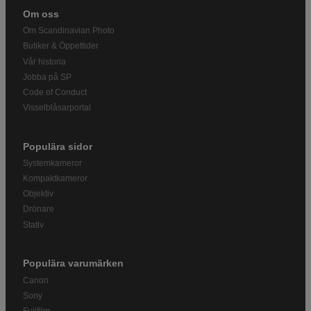
Om oss
Om Scandinavian Photo
Butiker & Öppettider
Vår historia
Jobba på SP
Code of Conduct
Visselblåsarportal
Populära sidor
Systemkameror
Kompaktkameror
Objektiv
Drönare
Stativ
Populära varumärken
Canon
Sony
Fujifilm