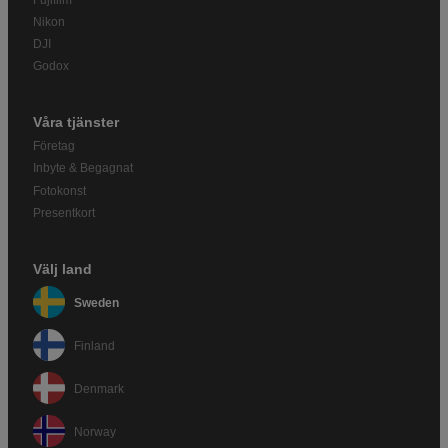
Nikon
DJI
Godox
Våra tjänster
Företag
Inbyte & Begagnat
Fotokonst
Presentkort
Välj land
Sweden
Finland
Denmark
Norway