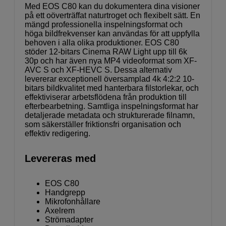
Med EOS C80 kan du dokumentera dina visioner
på ett oöverträffat naturtroget och flexibelt sätt. En
mängd professionella inspelningsformat och
höga bildfrekvenser kan användas för att uppfylla
behoven i alla olika produktioner. EOS C80
stöder 12-bitars Cinema RAW Light upp till 6k
30p och har även nya MP4 videoformat som XF-
AVC S och XF-HEVC S. Dessa alternativ
levererar exceptionell översamplad 4k 4:2:2 10-
bitars bildkvalitet med hanterbara filstorlekar, och
effektiviserar arbetsflödena från produktion till
efterbearbetning. Samtliga inspelningsformat har
detaljerade metadata och strukturerade filnamn,
som säkerställer friktionsfri organisation och
effektiv redigering.
Levereras med
EOS C80
Handgrepp
Mikrofonhållare
Axelrem
Strömadapter