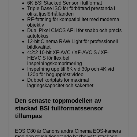
6K BSI Stacked Sensor i fullformat
Triple Base ISO för förbättrad prestanda i
olika ljusförhållanden
RF-fattning för kompatibilitet med moderna
objektiv
Dual Pixel CMOS AF II för snabb och precis
autofokus
12-bit Cinema RAW Light för professionell
bildkvalitet
4:2:2 10-bit XF-AVC / XF-AVC S / XF-
HEVC S för flexibel
inspelningskomprimering
Inspelning upp till 6K vid 30p och 4K vid
120p för högupplöst video
Dubbel kortplats för maximal
lagringskapacitet och säkerhet
Den senaste toppmodellen av
stackad BSI fullformatssensor
tillämpas
EOS C80 är Canons andra Cinema EOS-kamera
med den revolutionerande bakbelysta stackade