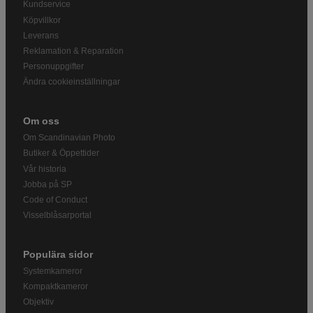
Kundservice
Köpvillkor
Leverans
Reklamation & Reparation
Personuppgifter
Ändra cookieinställningar
Om oss
Om Scandinavian Photo
Butiker & Öppettider
Vår historia
Jobba på SP
Code of Conduct
Visselblåsarportal
Populära sidor
Systemkameror
Kompaktkameror
Objektiv