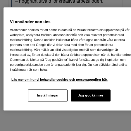
– noggrant utvald för kreativa arbetsflöden.
Läs mer
Vi använder cookies
Vi använder cookies för att samla in data så att vi kan förbättra din upplevelse på vår
webbplats, analysera trafiken, anpassa innehåll och visa relevant personaliserad
marknadsföring. Dessa cookies inkluderar både våra egna och från våra externa
Fri frakt vid köp över 1 500 kronor
partners som t.ex Google där vi delar data med dem för att personalisera
marknadsföring. Vårt mål är att alltid visa dig det innehåll som du verkligen är
Köp nu och betala inom 30 dagar
intresserad av, för att du ska få den bästa tänkbara upplevelsen när du handlar online
Genom att du klickar på ”Jag godkänner” kan vi fortsätta att ge dig inspiration och
Personlig service och expertrådgivning
personliga erbjudanden som är anpassade för just dig. Du kan självklart ändra dina
inställningar när som helst.
Läs mer om hur vi behandlar cookies och personuppgifter här.
Passande tillbehör
Se fler tillbehör
Inställningar
Jag godkänner