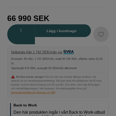
66 990
SEK
Antal
Lägg i kundvagn
Delbetala från 1 742 SEK/mån via
Exempel: 48 mån, 1 742 SEK/mån, totalt 84 195 SEK, effektiv ränta 10,45
%
Startavgift 579 SEK, aviavgift 45 SEK/mån tillkommer
Att låna kostar pengar!
Om du inte kan betala tillbaka skulden i tid
riskerar du en betalningsanmärkning. Det kan leda till svårigheter att få hyra
bostad, teckna abonnemang och få nya lån. För stöd, vänd dig till budget-
och skuldrådgivningen i din kommun. Kontaktuppgifter finns på
konsumentverket.se (öppnas i ny flik)
Back to Work
Den här produkten ingår i vårt Back to Work-utbud