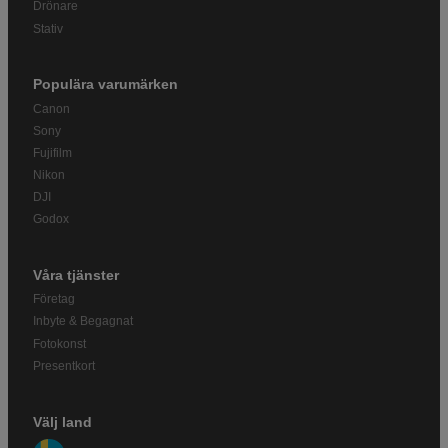
Drönare
Stativ
Populära varumärken
Canon
Sony
Fujifilm
Nikon
DJI
Godox
Våra tjänster
Företag
Inbyte & Begagnat
Fotokonst
Presentkort
Välj land