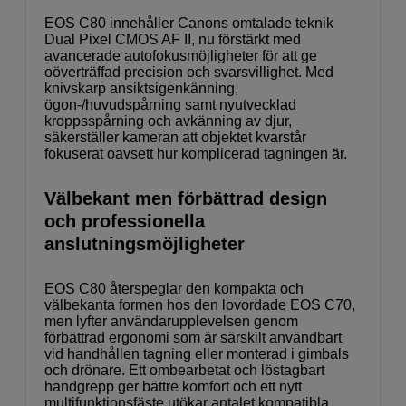
EOS C80 innehåller Canons omtalade teknik
Dual Pixel CMOS AF II, nu förstärkt med
avancerade autofokusmöjligheter för att ge
oöverträffad precision och svarsvillighet. Med
knivskarp ansiktsigenkänning,
ögon-/huvudspårning samt nyutvecklad
kroppsspårning och avkänning av djur,
säkerställer kameran att objektet kvarstår
fokuserat oavsett hur komplicerad tagningen är.
Välbekant men förbättrad design
och professionella
anslutningsmöjligheter
EOS C80 återspeglar den kompakta och
välbekanta formen hos den lovordade EOS C70,
men lyfter användarupplevelsen genom
förbättrad ergonomi som är särskilt användbart
vid handhållen tagning eller monterad i gimbals
och drönare. Ett ombearbetat och löstagbart
handgrepp ger bättre komfort och ett nytt
multifunktionsfäste utökar antalet kompatibla