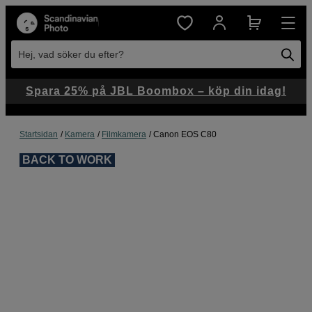
Hej, vad söker du efter?
Spara 25% på JBL Boombox – köp din idag!
Startsidan
Kamera
Filmkamera
Canon EOS C80
BACK TO WORK