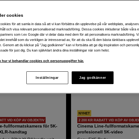
etagsfilmer till musikvideos. Köp din filmkamera hos Scandinavi
rekt online.
dukter
der cookies
ookies för att samla in data så att vi kan förbättra din upplevelse på vår webbplats, analysera
håll och visa relevant personaliserad marknadsföring. Dessa cookies inkluderar både våra 
partners som t.ex Google där vi delar data med dem för att personalisera marknadsföring. Vå
ig det innehåll som du verkligen är intresserad av, för att du ska få den bästa tänkbara uppleve
e. Genom att du klickar på ”Jag godkänner” kan vi fortsätta att ge dig inspiration och person
ade för just dig. Du kan självklart ändra dina inställningar när som helst.
 hur vi behandlar cookies och personuppgifter här.
Inställningar
Jag godkänner
NYHET
BATT VID KÖP AV OBJEKTIV
2 200 KR RABATT VID KÖP AV OBJE
e-fullformatskamera för 5K-
Cinema Line-fullformatskame
 XLR-handtag
profesionell 5K-video