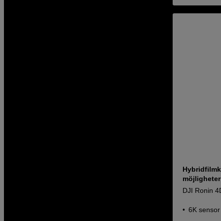
Hybridfilm
möjligheter
DJI Ronin 4
6K sensor 