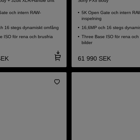
dy + 32bit XLR/Handle unit
Sony FX5 Body
ate och intern RAW-
5K Open Gate och intern RA
inspelning
h 16 stegs dynamiskt omfång
16,6MP och 16 stegs dynami
 ISO för rena och brusfria
Three Base ISO för rena och 
bilder
SEK
61 990
SEK