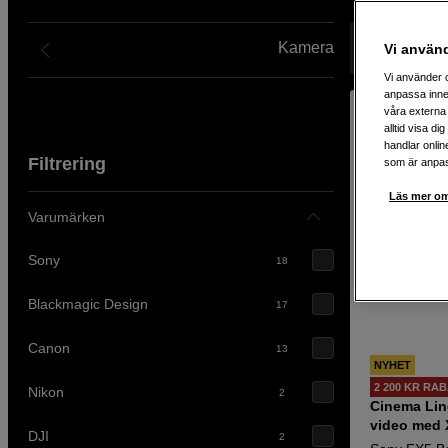
Vi har filmkameror för både små och stora projekt, från för
foto och video sedan 40 år. Besök oss i butik eller beställ di
Kamera
Visar 54 pro
Vi använ
Vi använder c
anpassa inne
våra externa 
alltid visa d
handlar onlin
Filtrering
som är anpass
Läs mer om
Varumärken
Sony
18
Blackmagic Design
17
Canon
13
NYHET
2 200 KR RA
Nikon
2
Cinema Lin
video med
DJI
2