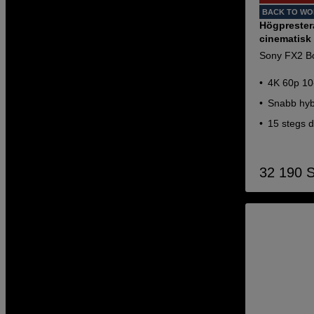
BACK TO W
Högprester
cinematisk
Sony FX2 B
4K 60p 10-
Snabb hyb
15 stegs 
32 190