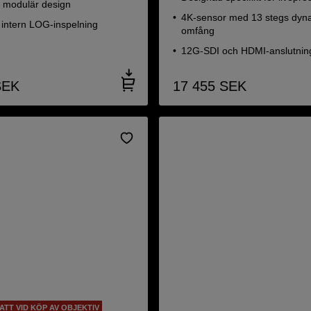
d modulär design
4K-sensor med 13 stegs dyn
 intern LOG-inspelning
omfång
12G-SDI och HDMI-anslutnin
SEK
17 455
SEK
BATT VID KÖP AV OBJEKTIV