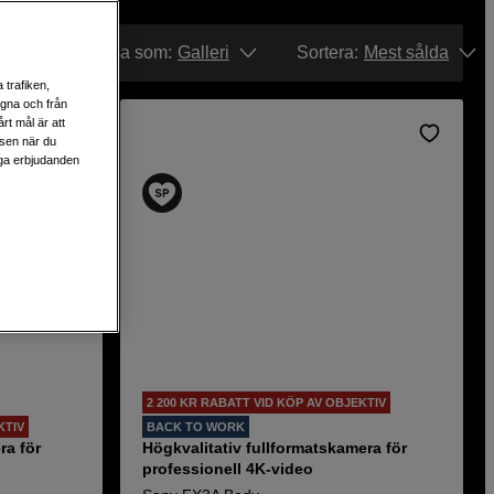
an Photo, experten inom
Visa som:
Galleri
Sortera
:
Mest sålda
 trafiken,
egna och från
rt mål är att
lsen när du
liga erbjudanden
2 200 KR RABATT VID KÖP AV OBJEKTIV
KTIV
BACK TO WORK
ra för
Högkvalitativ fullformatskamera för
professionell 4K-video