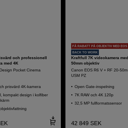
FÅ RABATT PÅ OBJEKTIV MED EOS 
BACK TO WORK
risvärd och professionell
Kraftfull 7K videokamera me
ra med 4K
50mm objektiv
 Design Pocket Cinema
Canon EOS R6 V + RF 20-50mm
USM PZ
och prisvärd 4K-kamera
Open Gate-inspelning
l, kompakt design i kolfiber
7K RAW och 4K 120p
skärm
32,5 MP fullformatssensor
objektivfattning
SEK
42 849
SEK