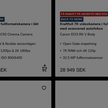
FÅ RABATT PÅ OBJEKTIV MED EOS 
ORK
BACK TO WORK
 fullformatskamera i lätt
Kraftfull 7K videokamera i fu
med avancerad autofokus
 C50 Cinema Camera
Canon EOS R6 V Body
 & flexibla sensorlägen
Open Gate-inspelning
K 120fps & 2K 180fps
7K RAW och 4K 120p
 ISO 800/6400
32,5 MP fullformatssensor
SEK
28 949
SEK