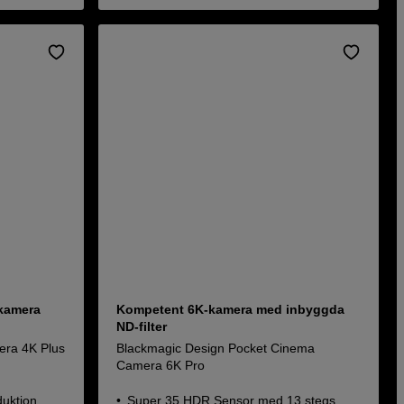
kamera
Kompetent 6K-kamera med inbyggda
ND-filter
era 4K Plus
Blackmagic Design Pocket Cinema
Camera 6K Pro
duktion
Super 35 HDR Sensor med 13 stegs