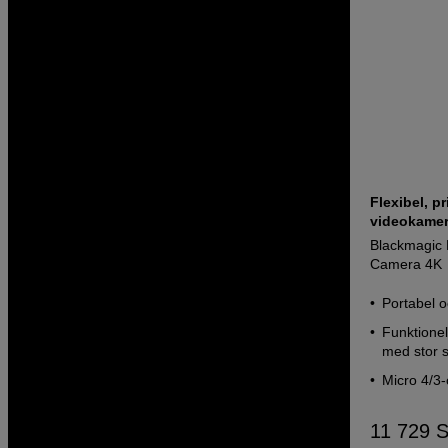
Flexibel, p
videokame
Blackmagic
Camera 4K
Portabel 
Funktionel
med stor 
Micro 4/3-
11 729