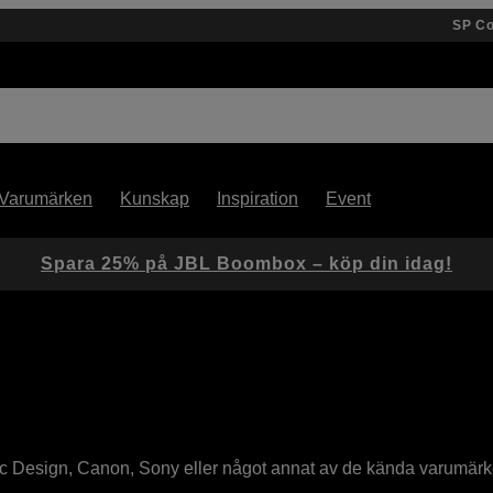
SP C
Varumärken
Kunskap
Inspiration
Event
Spara 25% på JBL Boombox – köp din idag!
ic Design, Canon, Sony eller något annat av de kända varumär