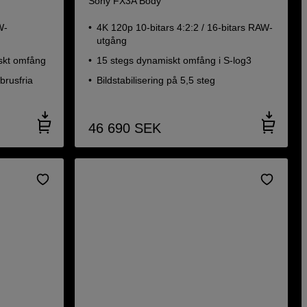
Sony FX3A Body
W-
4K 120p 10-bitars 4:2:2 / 16-bitars RAW-
utgång
skt omfång
15 stegs dynamiskt omfång i S-log3
brusfria
Bildstabilisering på 5,5 steg
46 690
SEK