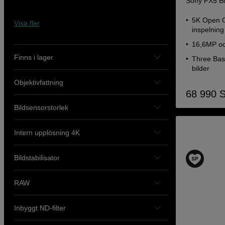
Sony FX5 Bo
5K Open G
Visa fler
inspelning
16,6MP oc
Finns i lager
Three Base
bilder
Objektivfattning
68 990
Bildsensorstorlek
Intern upplösning 4K
Bildstabilisator
RAW
Inbyggt ND-filter