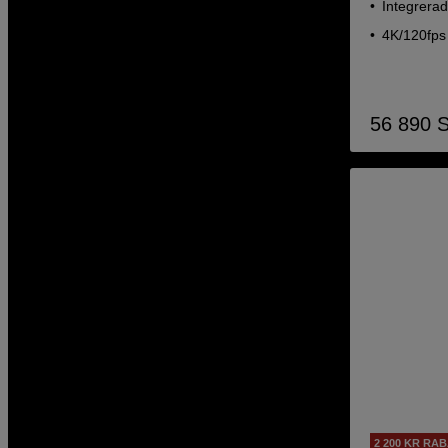
Integrera
4K/120fps
56 890
2 200 KR RA