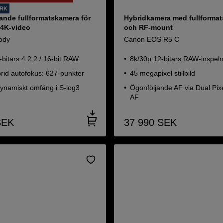
ORK
ande fullformatskamera för
Hybridkamera med fullforma
 4K-video
och RF-mount
ody
Canon EOS R5 C
bitars 4:2:2 / 16-bit RAW
8k/30p 12-bitars RAW-inspel
rid autofokus: 627-punkter
45 megapixel stillbild
dynamiskt omfång i S-log3
Ögonföljande AF via Dual Pi
AF
SEK
37 990
SEK