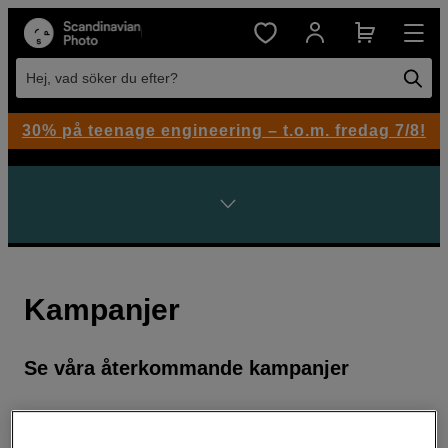
Hej, vad söker du efter?
30% på teenage engineering – t.o.m. fredag 7/8!
Kampanjer
Se våra återkommande kampanjer
Black Week
|
Singles Day
|
REA
|
Spring Vibes
|
Summer Sale
|
Back to Work
|
Köp julklapparna hos