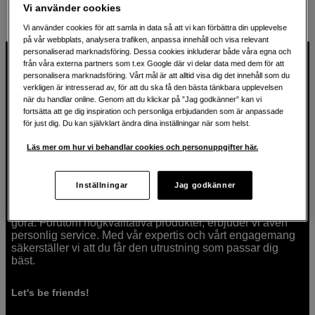
Scandinavian Photo
|
Mellandagsrea
|
Januarirea
Vi använder cookies
Vi använder cookies för att samla in data så att vi kan förbättra din upplevelse
på vår webbplats, analysera trafiken, anpassa innehåll och visa relevant
personaliserad marknadsföring. Dessa cookies inkluderar både våra egna och
från våra externa partners som t.ex Google där vi delar data med dem för att
personalisera marknadsföring. Vårt mål är att alltid visa dig det innehåll som du
verkligen är intresserad av, för att du ska få den bästa tänkbara upplevelsen
när du handlar online. Genom att du klickar på ”Jag godkänner” kan vi
För kreatören sedan 1982
fortsätta att ge dig inspiration och personliga erbjudanden som är anpassade
för just dig. Du kan självklart ändra dina inställningar när som helst.
På Scandinavian Photo har vi i över 40 år hjälpt kreativa
Läs mer om hur vi behandlar cookies och personuppgifter här.
människor att förverkliga sina visioner inom fotografi, ljud,
video, film, musik, konst och teknologi. Vi brinner för både
tekniken och människorna som använder den. Vi vet att
Inställningar
Jag godkänner
rätt verktyg kan förvandla idéer till verklighet, och vi är här
för att guida dig så att du väljer rätt produkter för det du vill
göra. Förutom högkvalitativa produkter, erbjuder vi även
personlig service. Med vår expertis och vårt engagemang
säkerställer vi att du får den utrustning som passar dig
bäst.
Let's be friends!