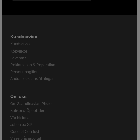
Kundservice
Kundservice
Köpvillkor
Leverans
Reklamation & Reparation
Personuppgifter
Ändra cookieinställningar
Om oss
Om Scandinavian Photo
Butiker & Öppettider
Vår historia
Jobba på SP
Code of Conduct
Visselblåsarportal