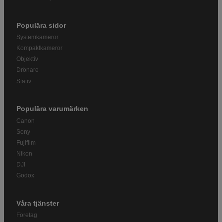
Populära sidor
Systemkameror
Kompaktkameror
Objektiv
Drönare
Stativ
Populära varumärken
Canon
Sony
Fujifilm
Nikon
DJI
Godox
Våra tjänster
Företag