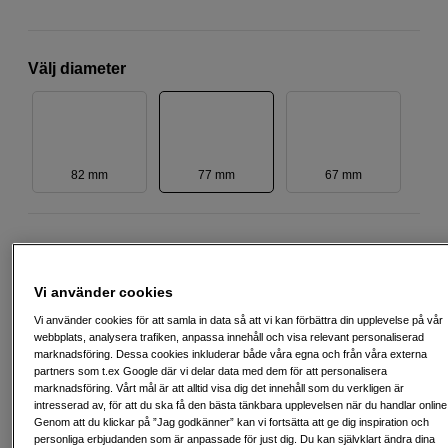
Välj diameter
82 mm
77 mm
67 mm
899
SEK
Vi använder cookies
Antal
Lägg i kundvagn
Vi använder cookies för att samla in data så att vi kan förbättra din upplevelse på vår
webbplats, analysera trafiken, anpassa innehåll och visa relevant personaliserad
marknadsföring. Dessa cookies inkluderar både våra egna och från våra externa
partners som t.ex Google där vi delar data med dem för att personalisera
Delbetala från 120 SEK/mån via
marknadsföring. Vårt mål är att alltid visa dig det innehåll som du verkligen är
intresserad av, för att du ska få den bästa tänkbara upplevelsen när du handlar online
Exempel: 12 mån, 120 SEK/mån, totalt 1 935 SEK, effektiv ränta 0,00 %
Genom att du klickar på ”Jag godkänner” kan vi fortsätta att ge dig inspiration och
Startavgift 495 SEK, aviavgift 45 SEK/mån tillkommer
personliga erbjudanden som är anpassade för just dig. Du kan självklart ändra dina