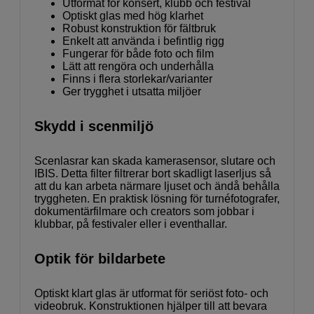
Utformat för konsert, klubb och festival
Optiskt glas med hög klarhet
Robust konstruktion för fältbruk
Enkelt att använda i befintlig rigg
Fungerar för både foto och film
Lätt att rengöra och underhålla
Finns i flera storlekar/varianter
Ger trygghet i utsatta miljöer
Skydd i scenmiljö
Scenlasrar kan skada kamerasensor, slutare och
IBIS. Detta filter filtrerar bort skadligt laserljus så
att du kan arbeta närmare ljuset och ändå behålla
tryggheten. En praktisk lösning för turnéfotografer,
dokumentärfilmare och creators som jobbar i
klubbar, på festivaler eller i eventhallar.
Optik för bildarbete
Optiskt klart glas är utformat för seriöst foto- och
videobruk. Konstruktionen hjälper till att bevara