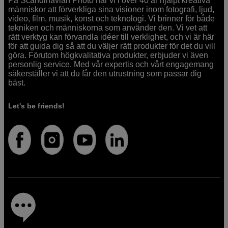
På Scandinavian Photo har vi i över 40 år hjälpt kreativa
människor att förverkliga sina visioner inom fotografi, ljud,
video, film, musik, konst och teknologi. Vi brinner för både
tekniken och människorna som använder den. Vi vet att
rätt verktyg kan förvandla idéer till verklighet, och vi är här
för att guida dig så att du väljer rätt produkter för det du vill
göra. Förutom högkvalitativa produkter, erbjuder vi även
personlig service. Med vår expertis och vårt engagemang
säkerställer vi att du får den utrustning som passar dig
bäst.
Let's be friends!