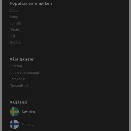
Populära varumärken
Canon
Sony
Fujifilm
Nikon
DJI
Godox
Våra tjänster
Företag
Inbyte & Begagnat
Fotokonst
Presentkort
Välj land
Sweden
Finland