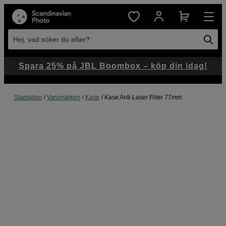
Hej, vad söker du efter?
Spara 25% på JBL Boombox – köp din idag!
Startsidan
Varumärken
Kase
Kase Anti-Laser Filter 77mm