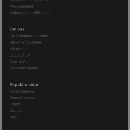
Personuppgifter
Ändra cookieinställningar
Om oss
Om Scandinavian Photo
Butiker & Öppettider
Vår historia
Jobba på SP
Code of Conduct
Visselblåsarportal
Populära sidor
Systemkameror
Kompaktkameror
Objektiv
Drönare
Stativ