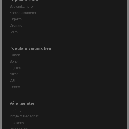
Systemkameror
Kompaktkameror
Objektiv
Drönare
Stativ
Populära varumärken
Canon
Sony
Fujifilm
Nikon
DJI
Godox
Våra tjänster
Företag
Inbyte & Begagnat
Fotokonst