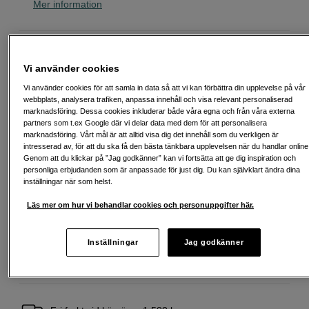
Mer information
28 490
SEK
Vi använder cookies
Antal
Vi använder cookies för att samla in data så att vi kan förbättra din upplevelse på vår
Lägg i kundvagn
webbplats, analysera trafiken, anpassa innehåll och visa relevant personaliserad
marknadsföring. Dessa cookies inkluderar både våra egna och från våra externa
partners som t.ex Google där vi delar data med dem för att personalisera
marknadsföring. Vårt mål är att alltid visa dig det innehåll som du verkligen är
intresserad av, för att du ska få den bästa tänkbara upplevelsen när du handlar online
Delbetala från 767 SEK/mån via
Genom att du klickar på ”Jag godkänner” kan vi fortsätta att ge dig inspiration och
Exempel: 48 mån, 767 SEK/mån, totalt 37 395 SEK, effektiv ränta 10,45 %
personliga erbjudanden som är anpassade för just dig. Du kan självklart ändra dina
Startavgift 579 SEK, aviavgift 45 SEK/mån tillkommer
inställningar när som helst.
Att låna kostar pengar!
Om du inte kan betala tillbaka skulden i tid
Läs mer om hur vi behandlar cookies och personuppgifter här.
riskerar du en betalningsanmärkning. Det kan leda till svårigheter att få hyra
bostad, teckna abonnemang och få nya lån. För stöd, vänd dig till budget-
och skuldrådgivningen i din kommun. Kontaktuppgifter finns på
Inställningar
Jag godkänner
konsumentverket.se (öppnas i ny flik)