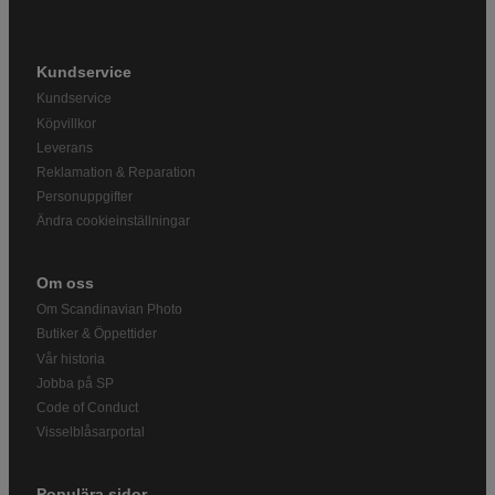
Kundservice
Kundservice
Köpvillkor
Leverans
Reklamation & Reparation
Personuppgifter
Ändra cookieinställningar
Om oss
Om Scandinavian Photo
Butiker & Öppettider
Vår historia
Jobba på SP
Code of Conduct
Visselblåsarportal
Populära sidor