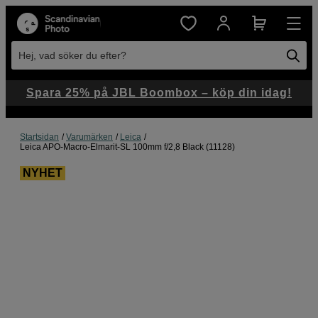
Hej, vad söker du efter?
Spara 25% på JBL Boombox – köp din idag!
Startsidan
Varumärken
Leica
Leica APO-Macro-Elmarit-SL 100mm f/2,8 Black (11128)
NYHET