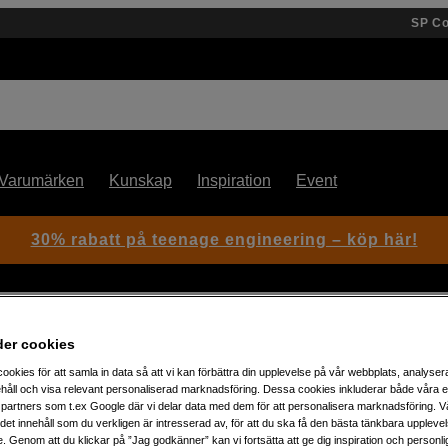
SP C
Varumärken
Kunskap
Inspiration
Event
30% rabatt på teenage engineering – köp här!
her black (24044)
der cookies
ookies för att samla in data så att vi kan förbättra din upplevelse på vår webbplats, analysera
håll och visa relevant personaliserad marknadsföring. Dessa cookies inkluderar både våra 
Artikelnummer: 1106367
partners som t.ex Google där vi delar data med dem för att personalisera marknadsföring. Vå
ig det innehåll som du verkligen är intresserad av, för att du ska få den bästa tänkbara uppleve
Läderskydd till Leica M11 för 
e. Genom att du klickar på ”Jag godkänner” kan vi fortsätta att ge dig inspiration och person