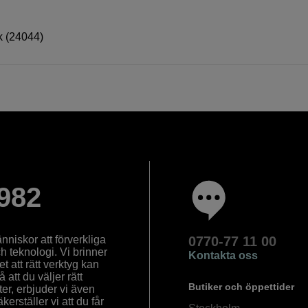
k (24044)
982
nniskor att förverkliga
0770-77 11 00
ch teknologi. Vi brinner
Kontakta oss
 att rätt verktyg kan
å att du väljer rätt
Butiker och öppettider
ter, erbjuder vi även
rställer vi att du får