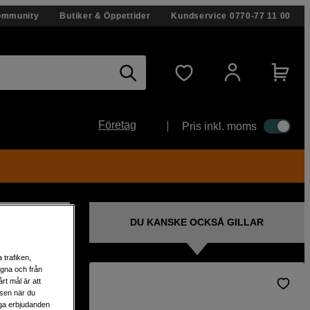
ommunity
Butiker & Öppettider
Kundservice
0770-77 11 00
Företag
Pris inkl. moms
DU KANSKE OCKSÅ GILLAR
 trafiken,
egna och från
rt mål är att
lsen när du
extra
liga erbjudanden