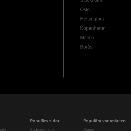
Stockholm
Oslo
Helsingfors
Köpenhamn
Malmö
Borås
Populära sidor
Populära varumärken
hoto
Systemkameror
Canon