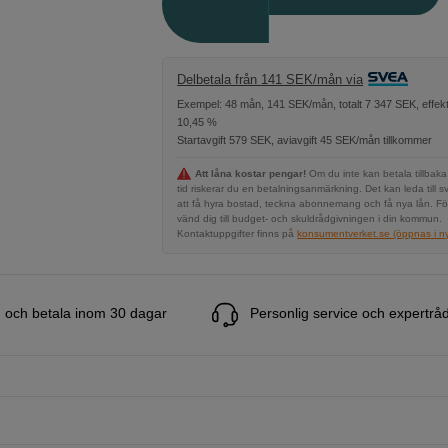
Delbetala från 141 SEK/mån via
Exempel: 48 mån, 141 SEK/mån, totalt 7 347 SEK, effekt
10,45 %
Startavgift 579 SEK, aviavgift 45 SEK/mån tillkommer
Att låna kostar pengar!
Om du inte kan betala tillbaka
tid riskerar du en betalningsanmärkning. Det kan leda till s
att få hyra bostad, teckna abonnemang och få nya lån. Fö
vänd dig till budget- och skuldrådgivningen i din kommun.
Kontaktuppgifter finns på
konsumentverket.se (öppnas i ny 
 och betala inom 30 dagar
Personlig service och expertrå