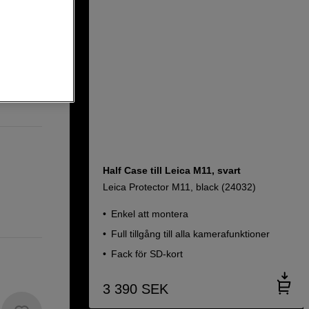
lack
Half Case till Leica M11, svart
Leica Protector M11, black (24032)
Enkel att montera
Full tillgång till alla kamerafunktioner
Fack för SD-kort
3 390
SEK