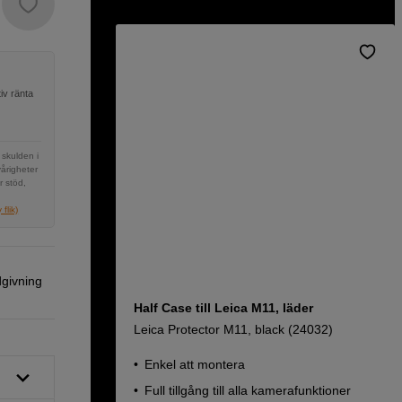
iv ränta
 skulden i
vårigheter
r stöd,
flik)
dgivning
Half Case till Leica M11, läder
Leica Protector M11, black (24032)
Enkel att montera
Full tillgång till alla kamerafunktioner