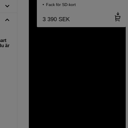
Fack för SD-kort
3 390
SEK
art
du är