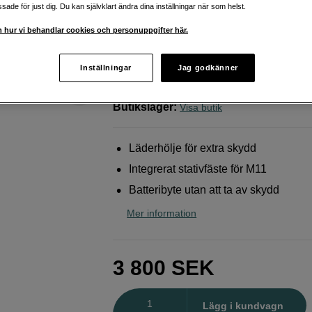
skydd och grepp
ade för just dig. Du kan självklart ändra dina inställningar när som helst.
Leica
Multifunctional Protector M11 leather b
 hur vi behandlar cookies och personuppgifter här.
(24044)
Inställningar
Jag godkänner
Webblager
:
Finns i lager
Butikslager
:
Visa butik
Läderhölje för extra skydd
Integrerat stativfäste för M11
Batteribyte utan att ta av skydd
Mer information
3 800
SEK
Antal
Lägg i kundvagn