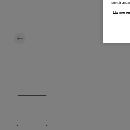
som är anpass
Läs mer om