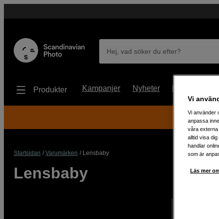
Hej, vad söker du efter?
Kampanjer
Nyheter
Begagnat
Produkter
Vi använ
Vi använder c
anpassa inne
våra externa 
alltid visa d
handlar onlin
Startsidan
Varumärken
Lensbaby
som är anpass
Lensbaby
Läs mer om
Visar 0 prod