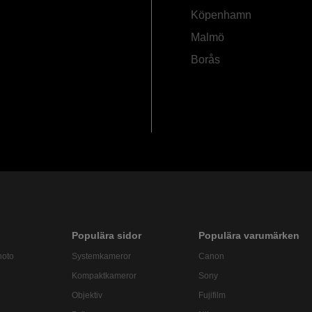
Köpenhamn
Malmö
Borås
Populära sidor
Populära varumärken
hoto
Systemkameror
Canon
Kompaktkameror
Sony
Objektiv
Fujifilm