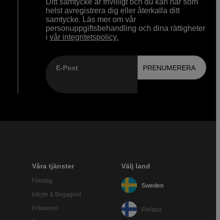
Ditt samtycke är frivilligt och du kan när som
helst avregistrera dig eller återkalla ditt
samtycke. Läs mer om vår
personuppgiftsbehandling och dina rättigheter
i
vår integritetspolicy.
E-Post
PRENUMERERA
Våra tjänster
Välj land
Företag
Sweden
Inbyte & Begagnat
Fotokonst
Finland