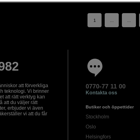
1
...
...
982
nniskor att förverkliga
0770-77 11 00
ch teknologi. Vi brinner
Kontakta oss
 att rätt verktyg kan
å att du väljer rätt
Butiker och öppettider
ter, erbjuder vi även
rställer vi att du får
Stockholm
Oslo
Helsingfors