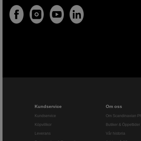
Kundservice
Om oss
Kundservice
Om Scandinavian P
Köpvillkor
Butiker & Öppettider
Leverans
Vår historia