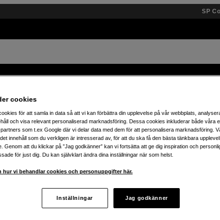
SP C
Varumärken
Kunskap
Inspiration
Event
der cookies
ookies för att samla in data så att vi kan förbättra din upplevelse på vår webbplats, analysera
30% på teenage engineering – t.o.m. fredag 7/8!
håll och visa relevant personaliserad marknadsföring. Dessa cookies inkluderar både våra 
partners som t.ex Google där vi delar data med dem för att personalisera marknadsföring. Vå
ig det innehåll som du verkligen är intresserad av, för att du ska få den bästa tänkbara uppleve
e. Genom att du klickar på ”Jag godkänner” kan vi fortsätta att ge dig inspiration och person
ade för just dig. Du kan självklart ändra dina inställningar när som helst.
 hur vi behandlar cookies och personuppgifter här.
Inställningar
Jag godkänner
ukter