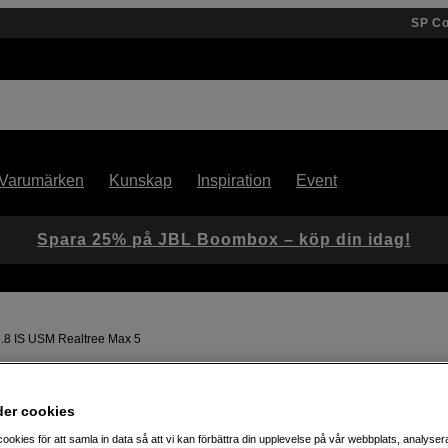
SP C
Varumärken
Kunskap
Inspiration
Event
Spara 25% på JBL Boombox – köp din idag!
.8 IS USM Realtree Max 5
Artikelnummer: 1105134
der cookies
Objektivskydd för Canon RF 1
ookies för att samla in data så att vi kan förbättra din upplevelse på vår webbplats, analysera