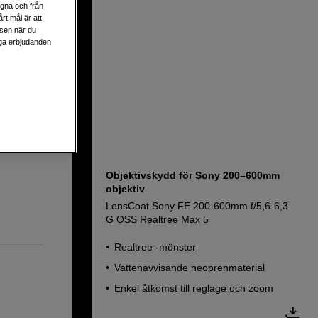
egna och från
rt mål är att
SM
lsen när du
liga erbjudanden
Objektivskydd för Sony 200–600mm
objektiv
LensCoat Sony FE 200-600mm f/5,6-6,3
G OSS Realtree Max 5
Realtree -mönster
Vattenavvisande neoprenmaterial
Enkel åtkomst till reglage och zoom