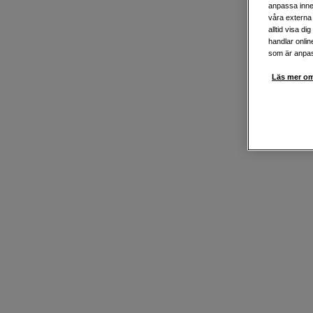
anpassa inne
våra externa 
alltid visa d
handlar onlin
som är anpass
Läs mer om