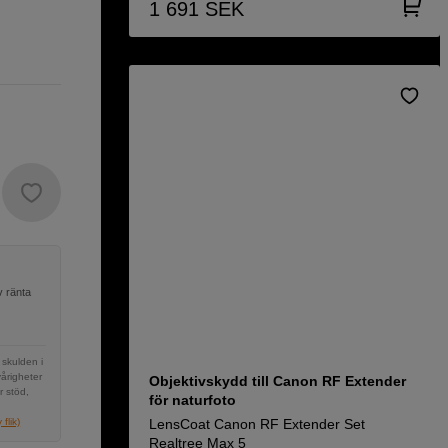
1 691
SEK
v ränta
 skulden i
vårigheter
Objektivskydd till Canon RF Extender
r stöd,
för naturfoto
flik)
LensCoat Canon RF Extender Set
Realtree Max 5