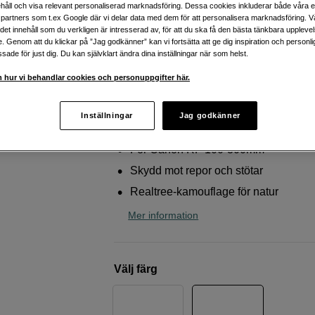
300mm
håll och visa relevant personaliserad marknadsföring. Dessa cookies inkluderar både våra 
partners som t.ex Google där vi delar data med dem för att personalisera marknadsföring. Vå
LensCoat
Canon RF 100-300mm f/2.8 IS U
ig det innehåll som du verkligen är intresserad av, för att du ska få den bästa tänkbara uppleve
e. Genom att du klickar på ”Jag godkänner” kan vi fortsätta att ge dig inspiration och person
Realtree Max 5
ade för just dig. Du kan självklart ändra dina inställningar när som helst.
 hur vi behandlar cookies och personuppgifter här.
Webblager
:
Finns i lager
Butikslager
:
Visa butik
Inställningar
Jag godkänner
För Canon RF 100-300mm
Skydd mot repor och stötar
Realtree-kamouflage för natur
Mer information
Välj färg