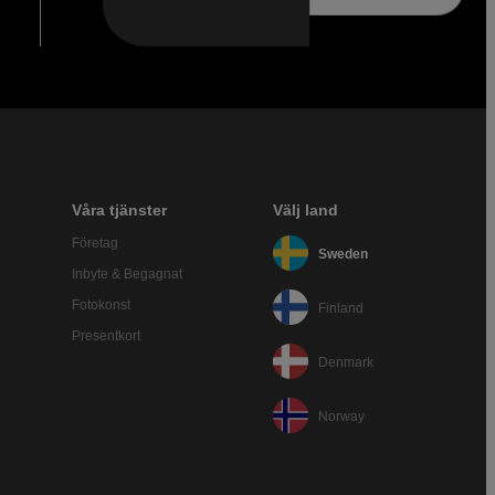
Våra tjänster
Välj land
Företag
Sweden
Inbyte & Begagnat
Fotokonst
Finland
Presentkort
Denmark
Norway