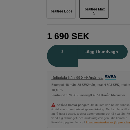
Realtree Max
Realtree Edge
5
1 690
SEK
Antal
Lägg i kundvagn
Delbetala från 88 SEK/mån via
Exempel: 48 mån, 88 SEK/mån, totalt 4 803 SEK, effekti
10,45 %
Startavgift 579 SEK, aviavgift 45 SEK/mån tillkommer
Att låna kostar pengar!
Om du inte kan betala tillbaka
tid riskerar du en betalningsanmärkning. Det kan leda till s
att få hyra bostad, teckna abonnemang och få nya lån. Fö
vänd dig till budget- och skuldrådgivningen i din kommun.
Kontaktuppgifter finns på
konsumentverket.se (öppnas i ny 