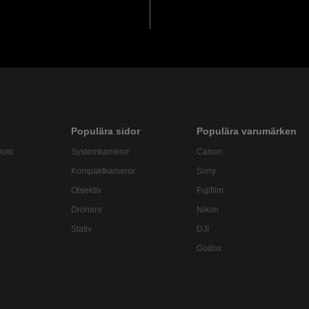
Populära sidor
Populära varumärken
hoto
Systemkameror
Canon
Kompaktkameror
Sony
Objektiv
Fujifilm
Drönare
Nikon
Stativ
DJI
Godox