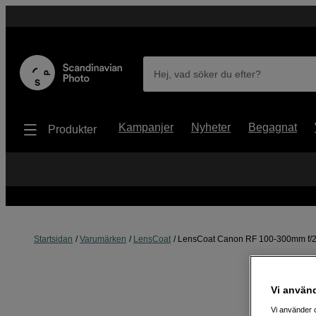
Hej, vad söker du efter?
Kampanjer
Nyheter
Begagnat
Produkter
Startsidan
Varumärken
LensCoat
LensCoat Canon RF 100-300mm f/2
Vi använ
Vi använder c