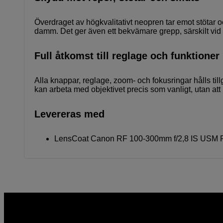
Överdraget av högkvalitativt neopren tar emot stötar 
damm. Det ger även ett bekvämare grepp, särskilt vid fo
Full åtkomst till reglage och funktioner
Alla knappar, reglage, zoom- och fokusringar hålls ti
kan arbeta med objektivet precis som vanligt, utan at
Levereras med
LensCoat Canon RF 100-300mm f/2,8 IS USM R