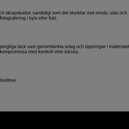
och skrapskador, samtidigt som det skyddar mot smuts, väta och
tografering i kyla eller fukt.
llgängliga tack vare genomtänkta urtag och öppningar i materiale
t kompromissa med kontroll eller känsla.
ealtree