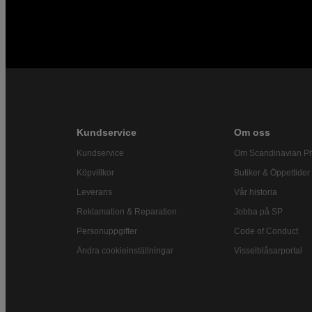
Kundservice
Om oss
Kundservice
Om Scandinavian P
Köpvillkor
Butiker & Öppettider
Leverans
Vår historia
Reklamation & Reparation
Jobba på SP
Personuppgifter
Code of Conduct
Ändra cookieinställningar
Visselblåsarportal