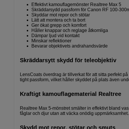
Effektivt kamouflagemönster Realtree Max 5
Skräddarsydd passform för Canon RF 100-30
Skyddar mot repor och stötar
Lätt att montera och ta bort
Ger ökat grepp och komfort
Håller knappar och reglage åtkomliga
Dämpar ljud vid kontakt
Minskar reflektioner
Bevarar objektivets andrahandsvärde
Skräddarsytt skydd för teleobjektiv
LensCoats överdrag är tillverkat för att sitta perfek
tight passform, vilket håller skyddet på plats även und
Kraftigt kamouflagematerial Realtree
Realtree Max 5-mönstret smälter in effektivt bland v
fåglar och djur utan att väcka onödig uppmärksamhet. 
Skydd mot repor, stötar och smuts