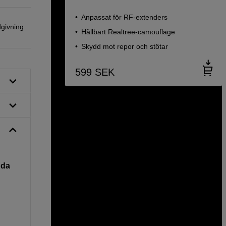
Anpassat för RF-extenders
dgivning
Hållbart Realtree-camouflage
Skydd mot repor och stötar
599
SEK
dda