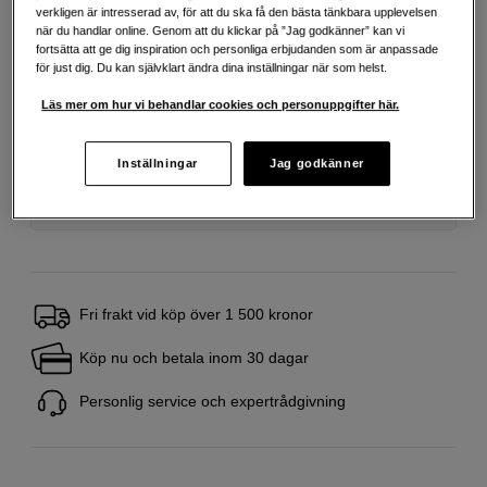
verkligen är intresserad av, för att du ska få den bästa tänkbara upplevelsen
när du handlar online. Genom att du klickar på ”Jag godkänner” kan vi
fortsätta att ge dig inspiration och personliga erbjudanden som är anpassade
Delbetala från 88 SEK/mån via
för just dig. Du kan självklart ändra dina inställningar när som helst.
Exempel: 48 mån, 88 SEK/mån, totalt 4 803 SEK, effektiv ränta 10,45 %
Läs mer om hur vi behandlar cookies och personuppgifter här.
Startavgift 579 SEK, aviavgift 45 SEK/mån tillkommer
Att låna kostar pengar!
Om du inte kan betala tillbaka skulden i tid
riskerar du en betalningsanmärkning. Det kan leda till svårigheter att få hyra
Inställningar
Jag godkänner
bostad, teckna abonnemang och få nya lån. För stöd, vänd dig till budget-
och skuldrådgivningen i din kommun. Kontaktuppgifter finns på
konsumentverket.se (öppnas i ny flik)
Fri frakt vid köp över 1 500 kronor
Köp nu och betala inom 30 dagar
Personlig service och expertrådgivning