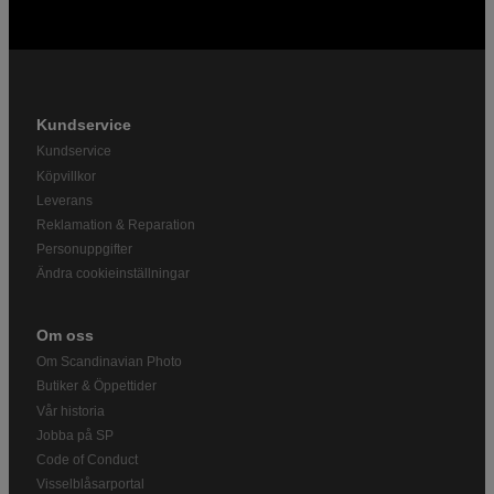
Kundservice
Kundservice
Köpvillkor
Leverans
Reklamation & Reparation
Personuppgifter
Ändra cookieinställningar
Om oss
Om Scandinavian Photo
Butiker & Öppettider
Vår historia
Jobba på SP
Code of Conduct
Visselblåsarportal