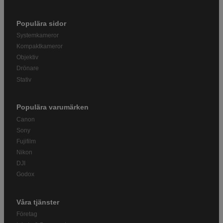
Populära sidor
Systemkameror
Kompaktkameror
Objektiv
Drönare
Stativ
Populära varumärken
Canon
Sony
Fujifilm
Nikon
DJI
Godox
Våra tjänster
Företag