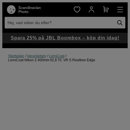
Hej, vad söker du efter?
Spara 25% på JBL Boombox – köp din idag!
Startsidan
Varumärken
LensCoat
LensCoat Nikon Z 400mm f/2,8 TC VR S Realtree Edge