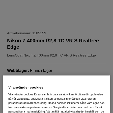
Artikelnummer: 1105159
Nikon Z 400mm f/2,8 TC VR S Realtree
Edge
LensCoat
Nikon Z 400mm f/2,8 TC VR S Realtree Edge
Webblager
:
Finns i lager
Butikslager
:
Visa butik
Vi använder cookies
1 690
SEK
Vi använder cookies för att samla in data så att vi kan förbättra din upplevelse
på vår webbplats, analysera trafiken, anpassa innehåll och visa relevant
personaliserad marknadsföring. Dessa cookies inkluderar både våra egna och
Antal
Lägg i kundvagn
från våra externa partners som t.ex Google där vi delar data med dem för att
personalisera marknadsföring. Vårt mål är att alltid visa dig det innehåll som du