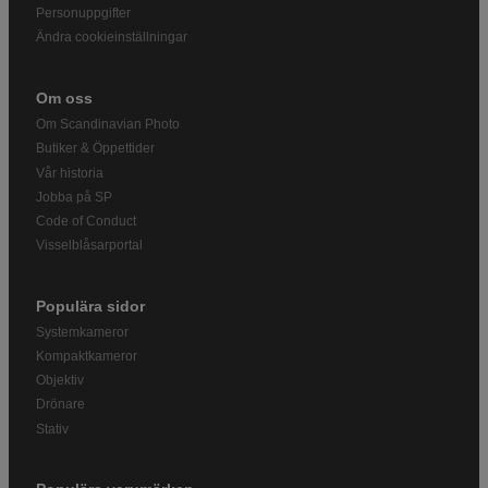
Personuppgifter
Ändra cookieinställningar
Om oss
Om Scandinavian Photo
Butiker & Öppettider
Vår historia
Jobba på SP
Code of Conduct
Visselblåsarportal
Populära sidor
Systemkameror
Kompaktkameror
Objektiv
Drönare
Stativ