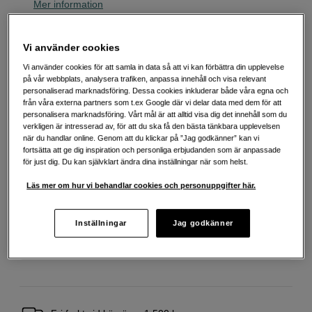
Mer information
Vi använder cookies
1 190
SEK
Vi använder cookies för att samla in data så att vi kan förbättra din upplevelse
på vår webbplats, analysera trafiken, anpassa innehåll och visa relevant
Antal
personaliserad marknadsföring. Dessa cookies inkluderar både våra egna och
Lägg i kundvagn
från våra externa partners som t.ex Google där vi delar data med dem för att
personalisera marknadsföring. Vårt mål är att alltid visa dig det innehåll som du
verkligen är intresserad av, för att du ska få den bästa tänkbara upplevelsen
när du handlar online. Genom att du klickar på ”Jag godkänner” kan vi
Delbetala från 75 SEK/mån via
fortsätta att ge dig inspiration och personliga erbjudanden som är anpassade
för just dig. Du kan självklart ändra dina inställningar när som helst.
Exempel: 48 mån, 75 SEK/mån, totalt 4 179 SEK, effektiv ränta 10,45 %
Startavgift 579 SEK, aviavgift 45 SEK/mån tillkommer
Läs mer om hur vi behandlar cookies och personuppgifter här.
Att låna kostar pengar!
Om du inte kan betala tillbaka skulden i tid
riskerar du en betalningsanmärkning. Det kan leda till svårigheter att få hyra
Inställningar
Jag godkänner
bostad, teckna abonnemang och få nya lån. För stöd, vänd dig till budget-
och skuldrådgivningen i din kommun. Kontaktuppgifter finns på
konsumentverket.se (öppnas i ny flik)