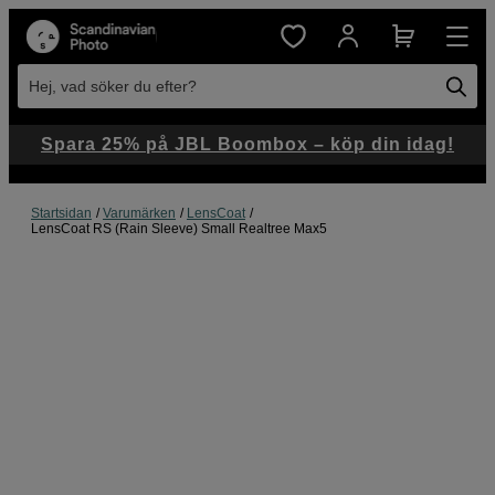
Hej, vad söker du efter?
Spara 25% på JBL Boombox – köp din idag!
Startsidan
Varumärken
LensCoat
LensCoat RS (Rain Sleeve) Small Realtree Max5