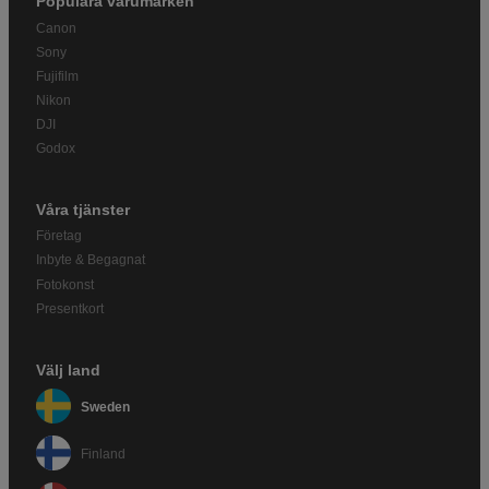
Populära varumärken
Canon
Sony
Fujifilm
Nikon
DJI
Godox
Våra tjänster
Företag
Inbyte & Begagnat
Fotokonst
Presentkort
Välj land
Sweden
Finland