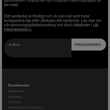
varumärken i branschen och massvis med inspiration till
din mejl.
Ditt samtycke är frivilligt och du kan när som helst
avregistrera dig eller återkalla ditt samtycke. Läs mer om
vår personuppgiftsbehandling och dina rättigheter i
vår
integritetspolicy.
E-Post
PRENUMERERA
Kundservice
Kundservice
Köpvillkor
Leverans
Reklamation & Reparation