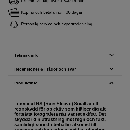
Fri frakt vid köp över 1 500 kronor
Köp nu och betala inom 30 dagar
Personlig service och expertrådgivning
Teknisk info
Recensioner & Frågor och svar
Produktinfo
Lenscoat RS (Rain Sleeve) Small är ett
regnskydd för objektiv som hjälper dig att
fortsätta fotografera när vädret skiftar. Det
skyddar din utrustning mot regn och fukt,
samtidigt som du behåller åtkomst till
kameran och kan arbeta smidigt utomhus.