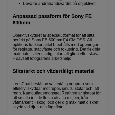
Bevarar andrahandsvärdet på objektivet
Anpassad passform för Sony FE
600mm
Objektivskyddet är specialutformat för att sitta
perfekt på Sony FE 600mm F4 GM OSS. All
optikens funktionalitet bibehålls med öppningar
för reglage, stativfäste och fokusring. Det flexibla
materialet sitter stadigt, utan att glida eller skava
– oavsett fotografens arbetsmiljö.
Slitstarkt och vädertåligt material
LensCoat består av vattentålig neopren som
effektivt skyddar mot repor, smuts, stötar och lätt
regn. Kamouflagemönstret Realtree är skapat för
att smälta in i de flesta utsatta miljöer, från
våtmarker till skog, och ger dig maximalt diskret
skydd vid djur- och fågelfoto.