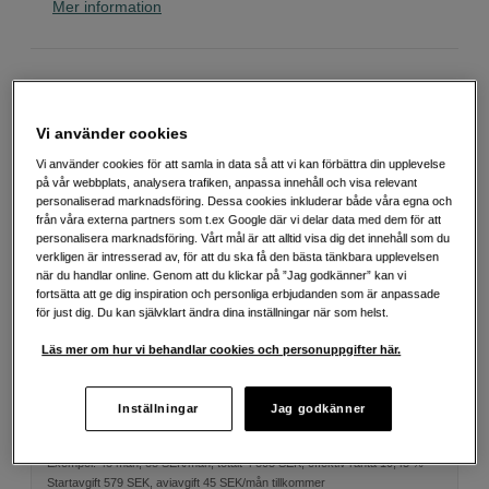
Mer information
Välj färg
Vi använder cookies
Vi använder cookies för att samla in data så att vi kan förbättra din upplevelse
på vår webbplats, analysera trafiken, anpassa innehåll och visa relevant
personaliserad marknadsföring. Dessa cookies inkluderar både våra egna och
Realtree Edge
Realtree Max 5
från våra externa partners som t.ex Google där vi delar data med dem för att
personalisera marknadsföring. Vårt mål är att alltid visa dig det innehåll som du
verkligen är intresserad av, för att du ska få den bästa tänkbara upplevelsen
när du handlar online. Genom att du klickar på ”Jag godkänner” kan vi
1 690
SEK
fortsätta att ge dig inspiration och personliga erbjudanden som är anpassade
för just dig. Du kan självklart ändra dina inställningar när som helst.
Antal
Lägg i kundvagn
Läs mer om hur vi behandlar cookies och personuppgifter här.
Inställningar
Jag godkänner
Delbetala från 88 SEK/mån via
Exempel: 48 mån, 88 SEK/mån, totalt 4 803 SEK, effektiv ränta 10,45 %
Startavgift 579 SEK, aviavgift 45 SEK/mån tillkommer