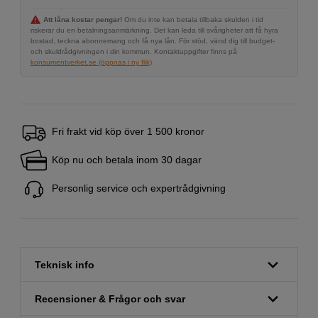
Att låna kostar pengar!
Om du inte kan betala tillbaka skulden i tid
riskerar du en betalningsanmärkning. Det kan leda till svårigheter att få hyra
bostad, teckna abonnemang och få nya lån. För stöd, vänd dig till budget-
och skuldrådgivningen i din kommun. Kontaktuppgifter finns på
konsumentverket.se (öppnas i ny flik)
Fri frakt vid köp över 1 500 kronor
Köp nu och betala inom 30 dagar
Personlig service och expertrådgivning
Teknisk info
Recensioner & Frågor och svar