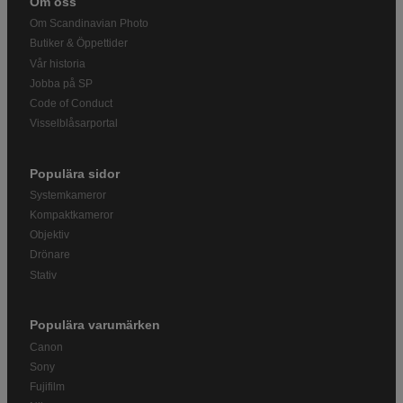
Om oss
Om Scandinavian Photo
Butiker & Öppettider
Vår historia
Jobba på SP
Code of Conduct
Visselblåsarportal
Populära sidor
Systemkameror
Kompaktkameror
Objektiv
Drönare
Stativ
Populära varumärken
Canon
Sony
Fujifilm