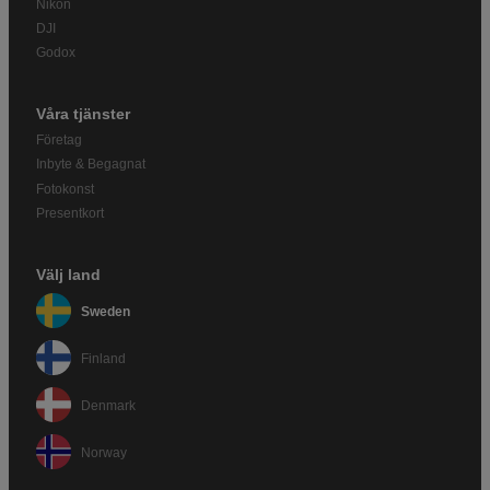
Nikon
DJI
Godox
Våra tjänster
Företag
Inbyte & Begagnat
Fotokonst
Presentkort
Välj land
Sweden
Finland
Denmark
Norway