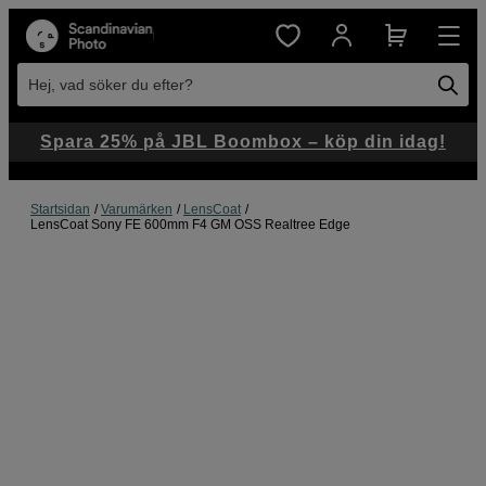
Hej, vad söker du efter?
Spara 25% på JBL Boombox – köp din idag!
Startsidan
Varumärken
LensCoat
LensCoat Sony FE 600mm F4 GM OSS Realtree Edge