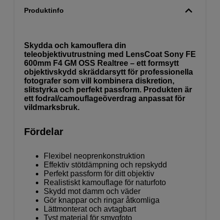
Produktinfo
Skydda och kamouflera din
teleobjektivutrustning med LensCoat Sony FE
600mm F4 GM OSS Realtree – ett formsytt
objektivskydd skräddarsytt för professionella
fotografer som vill kombinera diskretion,
slitstyrka och perfekt passform. Produkten är
ett fodral/camouflageöverdrag anpassat för
vildmarksbruk.
Fördelar
Flexibel neoprenkonstruktion
Effektiv stötdämpning och repskydd
Perfekt passform för ditt objektiv
Realistiskt kamouflage för naturfoto
Skydd mot damm och väder
Gör knappar och ringar åtkomliga
Lättmonterat och avtagbart
Tyst material för smygfoto