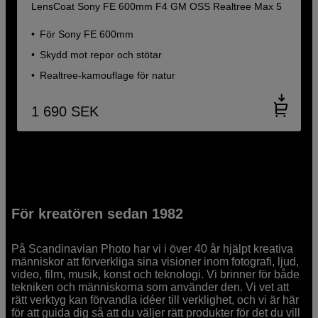
LensCoat Sony FE 600mm F4 GM OSS Realtree Max 5
För Sony FE 600mm
Skydd mot repor och stötar
Realtree-kamouflage för natur
1 690
SEK
För kreatören sedan 1982
På Scandinavian Photo har vi i över 40 år hjälpt kreativa
människor att förverkliga sina visioner inom fotografi, ljud,
video, film, musik, konst och teknologi. Vi brinner för både
tekniken och människorna som använder den. Vi vet att
rätt verktyg kan förvandla idéer till verklighet, och vi är här
för att guida dig så att du väljer rätt produkter för det du vill