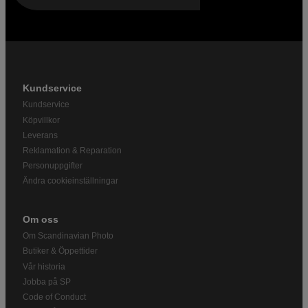
Kundservice
Kundservice
Köpvillkor
Leverans
Reklamation & Reparation
Personuppgifter
Ändra cookieinställningar
Om oss
Om Scandinavian Photo
Butiker & Öppettider
Vår historia
Jobba på SP
Code of Conduct