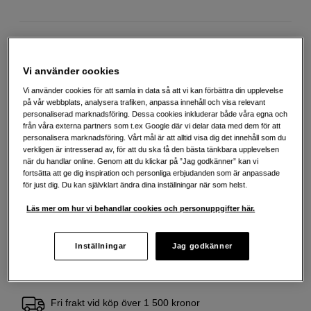
6 390
SEK
Vi använder cookies
Antal
Lägg i kundvagn
Vi använder cookies för att samla in data så att vi kan förbättra din upplevelse
på vår webbplats, analysera trafiken, anpassa innehåll och visa relevant
personaliserad marknadsföring. Dessa cookies inkluderar både våra egna och
från våra externa partners som t.ex Google där vi delar data med dem för att
personalisera marknadsföring. Vårt mål är att alltid visa dig det innehåll som du
Delbetala från 207 SEK/mån via
verkligen är intresserad av, för att du ska få den bästa tänkbara upplevelsen
Exempel: 48 mån, 207 SEK/mån, totalt 10 515 SEK, effektiv ränta 10,45 %
när du handlar online. Genom att du klickar på ”Jag godkänner” kan vi
Startavgift 579 SEK, aviavgift 45 SEK/mån tillkommer
fortsätta att ge dig inspiration och personliga erbjudanden som är anpassade
för just dig. Du kan självklart ändra dina inställningar när som helst.
Att låna kostar pengar!
Om du inte kan betala tillbaka skulden i tid
riskerar du en betalningsanmärkning. Det kan leda till svårigheter att få hyra
Läs mer om hur vi behandlar cookies och personuppgifter här.
bostad, teckna abonnemang och få nya lån. För stöd, vänd dig till budget-
och skuldrådgivningen i din kommun. Kontaktuppgifter finns på
konsumentverket.se (öppnas i ny flik)
Inställningar
Jag godkänner
Fri frakt vid köp över 1 500 kronor