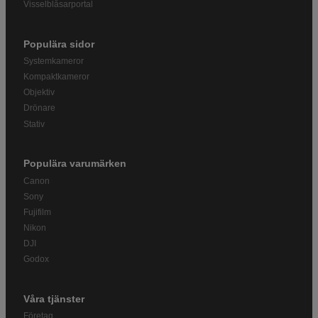
Visselblåsarportal
Populära sidor
Systemkameror
Kompaktkameror
Objektiv
Drönare
Stativ
Populära varumärken
Canon
Sony
Fujifilm
Nikon
DJI
Godox
Våra tjänster
Företag