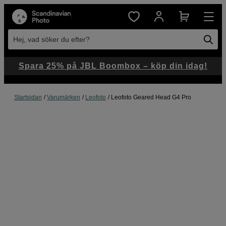
Hej, vad söker du efter?
Spara 25% på JBL Boombox – köp din idag!
Startsidan
Varumärken
Leofoto
Leofoto Geared Head G4 Pro