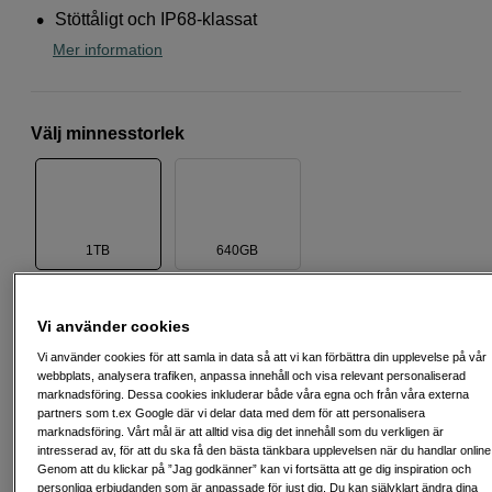
Stöttåligt och IP68-klassat
Mer information
Välj minnesstorlek
1TB
640GB
Vi använder cookies
11 790
SEK
Vi använder cookies för att samla in data så att vi kan förbättra din upplevelse på vår
webbplats, analysera trafiken, anpassa innehåll och visa relevant personaliserad
Antal
Lägg i kundvagn
marknadsföring. Dessa cookies inkluderar både våra egna och från våra externa
partners som t.ex Google där vi delar data med dem för att personalisera
marknadsföring. Vårt mål är att alltid visa dig det innehåll som du verkligen är
intresserad av, för att du ska få den bästa tänkbara upplevelsen när du handlar online
Genom att du klickar på ”Jag godkänner” kan vi fortsätta att ge dig inspiration och
Delbetala från 344 SEK/mån via
personliga erbjudanden som är anpassade för just dig. Du kan självklart ändra dina