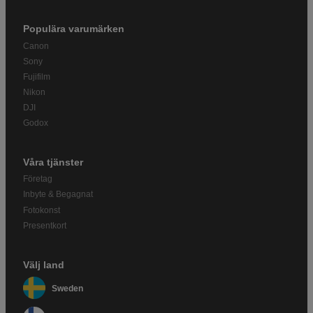
Populära varumärken
Canon
Sony
Fujifilm
Nikon
DJI
Godox
Våra tjänster
Företag
Inbyte & Begagnat
Fotokonst
Presentkort
Välj land
Sweden