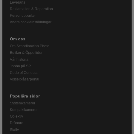
Leverans
Reklamation & Reparation
Personuppgifter
Ändra cookieinställningar
Om oss
Om Scandinavian Photo
Butiker & Öppettider
Vår historia
Jobba på SP
Code of Conduct
Visselblåsarportal
Populära sidor
Systemkameror
Kompaktkameror
Objektiv
Drönare
Stativ