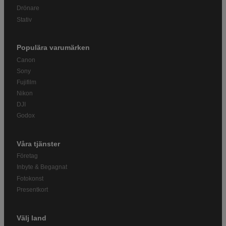
Drönare
Stativ
Populära varumärken
Canon
Sony
Fujifilm
Nikon
DJI
Godox
Våra tjänster
Företag
Inbyte & Begagnat
Fotokonst
Presentkort
Välj land