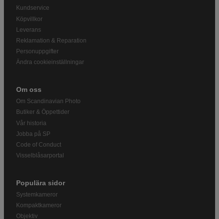
Kundservice
Köpvillkor
Leverans
Reklamation & Reparation
Personuppgifter
Ändra cookieinställningar
Om oss
Om Scandinavian Photo
Butiker & Öppettider
Vår historia
Jobba på SP
Code of Conduct
Visselblåsarportal
Populära sidor
Systemkameror
Kompaktkameror
Objektiv