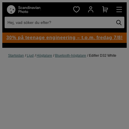
Hej, vad söker du efter?
30% på teenage engineering – t.o.m. fredag 7/8!
Startsidan
Ljud
Högtalare
Bluetooth-högtalare
Edifier D32 White