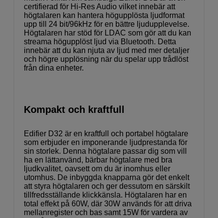
certifierad för Hi-Res Audio vilket innebär att
högtalaren kan hantera högupplösta ljudformat
upp till 24 bit/96kHz för en bättre ljudupplevelse.
Högtalaren har stöd för LDAC som gör att du kan
streama högupplöst ljud via Bluetooth. Detta
innebär att du kan njuta av ljud med mer detaljer
och högre upplösning när du spelar upp trådlöst
från dina enheter.
Kompakt och kraftfull
Edifier D32 är en kraftfull och portabel högtalare
som erbjuder en imponerande ljudprestanda för
sin storlek. Denna högtalare passar dig som vill
ha en lättanvänd, bärbar högtalare med bra
ljudkvalitet, oavsett om du är inomhus eller
utomhus. De inbyggda knapparna gör det enkelt
att styra högtalaren och ger dessutom en särskilt
tillfredsställande klickkänsla. Högtalaren har en
total effekt på 60W, där 30W används för att driva
mellanregister och bas samt 15W för vardera av