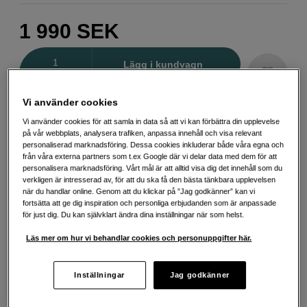
1 990
SEK
Antal
Lägg i kundvagn
Vi använder cookies
Delbetala från 95 SEK/mån via
Vi använder cookies för att samla in data så att vi kan förbättra din upplevelse
på vår webbplats, analysera trafiken, anpassa innehåll och visa relevant
Exempel: 48 mån, 95 SEK/mån, totalt 5 139 SEK, effektiv ränta 10,45 %
personaliserad marknadsföring. Dessa cookies inkluderar både våra egna och
Startavgift 579 SEK, aviavgift 45 SEK/mån tillkommer
från våra externa partners som t.ex Google där vi delar data med dem för att
personalisera marknadsföring. Vårt mål är att alltid visa dig det innehåll som du
Att låna kostar pengar!
Om du inte kan betala tillbaka skulden i tid
verkligen är intresserad av, för att du ska få den bästa tänkbara upplevelsen
riskerar du en betalningsanmärkning. Det kan leda till svårigheter att få hyra
när du handlar online. Genom att du klickar på ”Jag godkänner” kan vi
bostad, teckna abonnemang och få nya lån. För stöd, vänd dig till budget-
fortsätta att ge dig inspiration och personliga erbjudanden som är anpassade
och skuldrådgivningen i din kommun. Kontaktuppgifter finns på
för just dig. Du kan självklart ändra dina inställningar när som helst.
konsumentverket.se (öppnas i ny flik)
Läs mer om hur vi behandlar cookies och personuppgifter här.
Inställningar
Jag godkänner
Fri frakt vid köp över 1 500 kronor