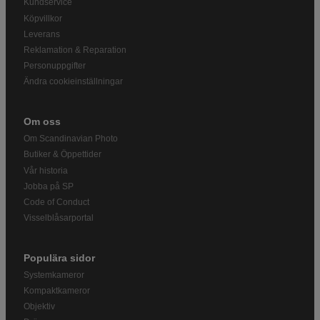
Kundservice
Köpvillkor
Leverans
Reklamation & Reparation
Personuppgifter
Ändra cookieinställningar
Om oss
Om Scandinavian Photo
Butiker & Öppettider
Vår historia
Jobba på SP
Code of Conduct
Visselblåsarportal
Populära sidor
Systemkameror
Kompaktkameror
Objektiv