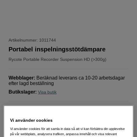
Artikelnummer: 1011744
Portabel inspelningsstötdämpare
Rycote
Portable Recorder Suspension HD (>300g)
Webblager
:
Beräknad leverans ca 10-20 arbetsdagar
efter lagd beställning
Butikslager
:
Visa butik
1/4" skruvfäste
180 graders justeringsmöjligheter
Vi använder cookies
3/8" skruvfäste för montering på kamera, bommar,
Vi använder cookies för att samla in data så att vi kan förbättra din upplevelse
stativ mm
på vår webbplats, analysera trafiken, anpassa innehåll och visa relevant