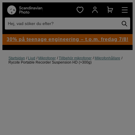
Hej, vad söker du efter?
30% på teenage engineering – t.o.m. fredag 7/8!
Startsidan
Ljud
Mikrofoner
Tillbehör mikrofoner
Mikrofonhållare
Rycote Portable Recorder Suspension HD (>300g)