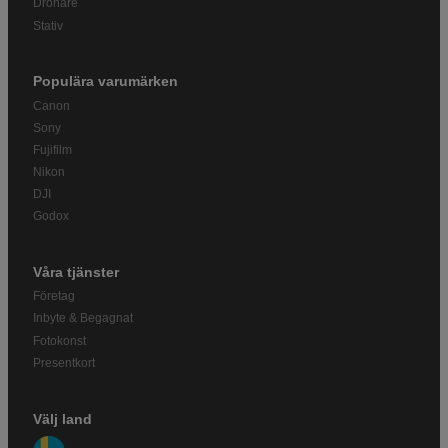
Drönare
Stativ
Populära varumärken
Canon
Sony
Fujifilm
Nikon
DJI
Godox
Våra tjänster
Företag
Inbyte & Begagnat
Fotokonst
Presentkort
Välj land