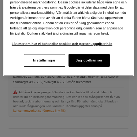
personaliserad marknadsföring. Dessa cookies inkluderar både våra egna och
Mer information
från våra externa partners som t.ex Google där vi delar data med dem för att
personalisera marknadsföring. Vårt mål är att alltid visa dig det innehåll som du
verkligen är intresserad av, för att du ska få den bästa tänkbara upplevelsen
när du handlar online. Genom att du klickar på ”Jag godkänner” kan vi
749
SEK
fortsätta att ge dig inspiration och personliga erbjudanden som är anpassade
för just dig. Du kan självklart ändra dina inställningar när som helst.
Antal
Lägg i kundvagn
Läs mer om hur vi behandlar cookies och personuppgifter här.
Inställningar
Jag godkänner
Delbetala från 107 SEK/mån via
Exempel: 12 mån, 107 SEK/mån, totalt 1 779 SEK, effektiv ränta 0,00 %
Startavgift 495 SEK, aviavgift 45 SEK/mån tillkommer
Att låna kostar pengar!
Om du inte kan betala tillbaka skulden i tid
riskerar du en betalningsanmärkning. Det kan leda till svårigheter att få hyra
bostad, teckna abonnemang och få nya lån. För stöd, vänd dig till budget-
och skuldrådgivningen i din kommun. Kontaktuppgifter finns på
konsumentverket.se (öppnas i ny flik)