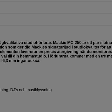
gkvalitativa studiohörlurar. Mackie MC-250 är ett par slutna
n som ger dig Mackies signaturljud i studiokvalitet för att
rselementen levererar en precis återgivning när du monitorer
ra val till din hemmastudio. Hörlurarna kommer med en tre m
ll 6,3 mm ingår också.
elning, DJ's och musiklyssning