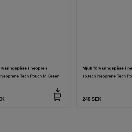
örvaringspåse i neopren
Mjuk förvaringspåse i n
h Neoprene Tech Pouch M Green
sp.tech Neoprene Tech P
EK
249
SEK