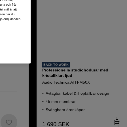
ng
egna och från
rt mål är att
lsen när du
liga erbjudanden
alitet
BACK TO WORK
Professionella studiohörlurar med
kristallklart ljud
Audio Technica ATH-M50X
Avtagbar kabel & ihopfällbar design
45 mm membran
Svängbara öronkåpor
1 690
SEK