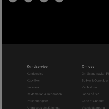
Kundservice
Om oss
Kundservice
Om Scandinavian P
Köpvillkor
Butiker & Öppettider
Leverans
Vår historia
Reklamation & Reparation
Jobba på SP
Personuppgifter
Code of Conduct
Ändra cookieinställningar
Visselblåsarportal