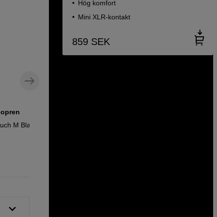
Hög komfort
Mini XLR-kontakt
859
SEK
eopren
Adapter 3,5mm hona till 6,3mm hane
ouch M Black
Delock Adapter 3,5mm female - 6,3mm
male
69
SEK