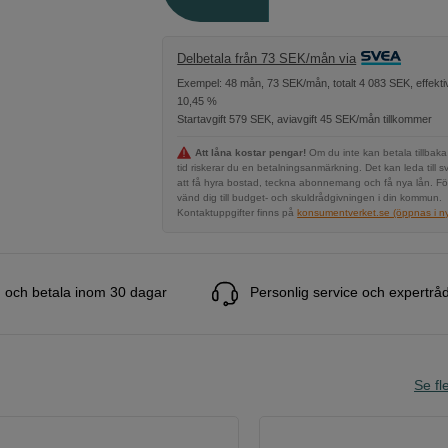
Delbetala från 73 SEK/mån via
Exempel: 48 mån, 73 SEK/mån, totalt 4 083 SEK, effekti
10,45 %
Startavgift 579 SEK, aviavgift 45 SEK/mån tillkommer
Att låna kostar pengar!
Om du inte kan betala tillbaka
tid riskerar du en betalningsanmärkning. Det kan leda till s
att få hyra bostad, teckna abonnemang och få nya lån. Fö
vänd dig till budget- och skuldrådgivningen i din kommun.
Kontaktuppgifter finns på
konsumentverket.se (öppnas i ny 
 och betala inom 30 dagar
Personlig service och expertrå
Se fle