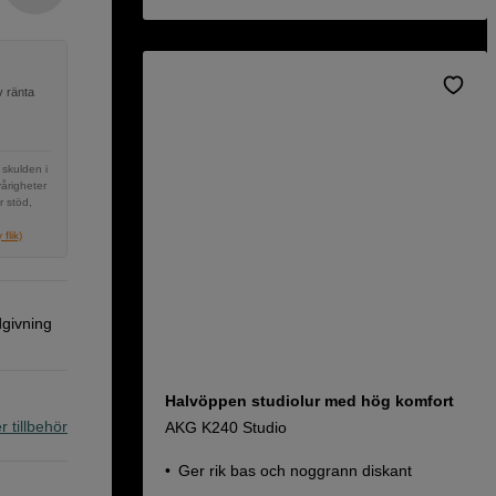
v ränta
 skulden i
vårigheter
r stöd,
flik)
dgivning
Halvöppen studiolur med hög komfort
r tillbehör
AKG K240 Studio
Ger rik bas och noggrann diskant