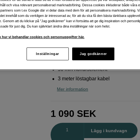
ljudskapare och musiklyssni
håll och visa relevant personaliserad marknadsföring. Dessa cookies inkluderar både våra 
partners som t.ex Google där vi delar data med dem för att personalisera marknadsföring. Vå
Mackie
MC-250
ig det innehåll som du verkligen är intresserad av, för att du ska få den bästa tänkbara uppleve
e. Genom att du klickar på ”Jag godkänner” kan vi fortsätta att ge dig inspiration och person
ade för just dig. Du kan självklart ändra dina inställningar när som helst.
Webblager
:
Finns i lager
 hur vi behandlar cookies och personuppgifter här.
Butikslager
:
Visa butik
Inställningar
Jag godkänner
Over-ear-hörlurar med referensljudskv
50 mm hörlurselement
3 meter löstagbar kabel
Mer information
1 090
SEK
Antal
Lägg i kundvagn