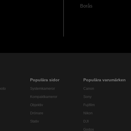
Borås
Populära sidor
Populära varumärken
hoto
Systemkameror
Canon
Kompaktkameror
Sony
Objektiv
Fujifilm
Drönare
Nikon
Stativ
DJI
Godox