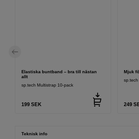
Elastiska buntband – bra till nästan
Mjuk f
allt
sp.tec
sp.tech Multistrap 10-pack
199
SEK
249
S
Teknisk info