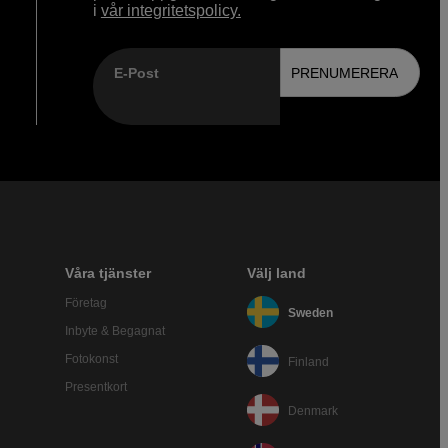
i
vår integritetspolicy.
E-Post
PRENUMERERA
Våra tjänster
Välj land
Företag
Sweden
Inbyte & Begagnat
Fotokonst
Finland
Presentkort
Denmark