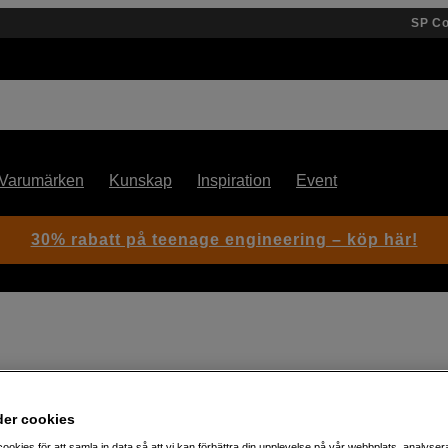
SP C
Varumärken
Kunskap
Inspiration
Event
30% rabatt på teenage engineering – köp här!
Artikelnummer: 1051402
der cookies
Slutna studiohörlurar för DJs,
ookies för att samla in data så att vi kan förbättra din upplevelse på vår webbplats, analysera