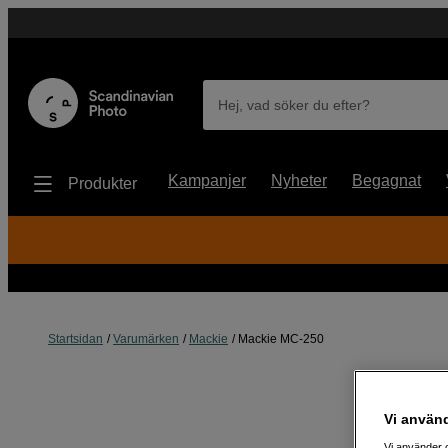
Hej, vad söker du efter?
Kampanjer
Nyheter
Begagnat
Produkter
Startsidan
Varumärken
Mackie
Mackie MC-250
Vi använ
Vi använder c