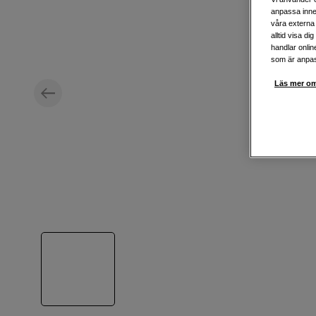
anpassa inne
våra externa 
alltid visa d
handlar onlin
som är anpass
Läs mer om