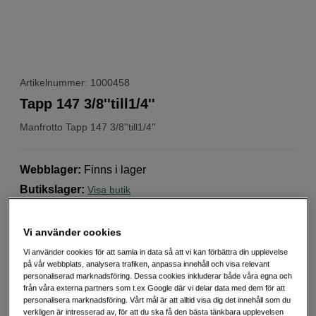
Artikelnummer: 1000458
Tapp 147 3/8''till1/4''
Manfrotto
Tapp 147 3/8''till1/4''
Webblager
:
Finns i lager
Butikslager
:
Visa butik
109
SEK
Vi använder cookies
Handla tryggt med delbetalning eller faktura
Info
Vi använder cookies för att samla in data så att vi kan förbättra din upplevelse
på vår webbplats, analysera trafiken, anpassa innehåll och visa relevant
personaliserad marknadsföring. Dessa cookies inkluderar både våra egna och
Antal
Lägg i kundvagn
från våra externa partners som t.ex Google där vi delar data med dem för att
personalisera marknadsföring. Vårt mål är att alltid visa dig det innehåll som du
verkligen är intresserad av, för att du ska få den bästa tänkbara upplevelsen