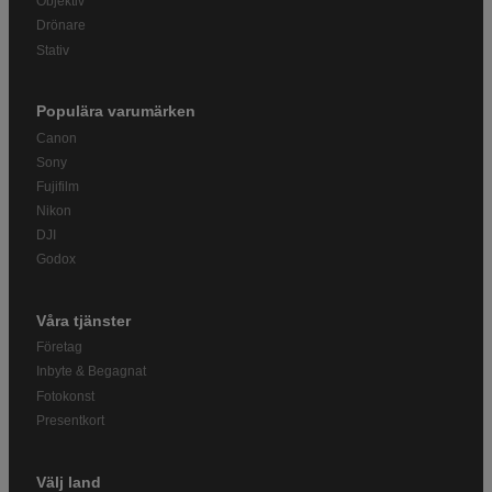
Objektiv
Drönare
Stativ
Populära varumärken
Canon
Sony
Fujifilm
Nikon
DJI
Godox
Våra tjänster
Företag
Inbyte & Begagnat
Fotokonst
Presentkort
Välj land