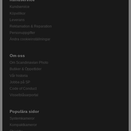
Kundservice
Köpvillkor
Leverans
Reklamation & Reparation
Personuppgifter
Ändra cookieinställningar
Om oss
Om Scandinavian Photo
Butiker & Öppettider
Vår historia
Jobba på SP
Code of Conduct
Visselblåsarportal
Populära sidor
Systemkameror
Kompaktkameror