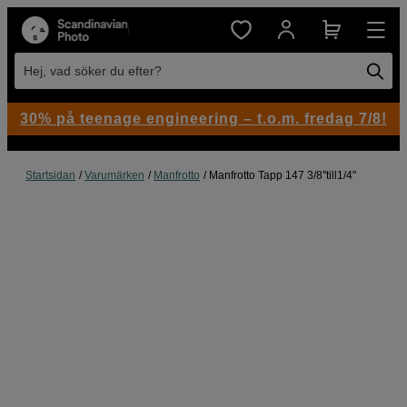
Hej, vad söker du efter?
30% på teenage engineering – t.o.m. fredag 7/8!
Startsidan
Varumärken
Manfrotto
Manfrotto Tapp 147 3/8''till1/4''