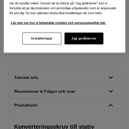
när du handlar online. Genom att du klickar på ”Jag godkänner” kan vi
fortsätta att ge dig inspiration och personliga erbjudanden som är anpassade
för just dig. Du kan självklart ändra dina inställningar när som helst.
Fri frakt vid köp över 1 500 kronor
Läs mer om hur vi behandlar cookies och personuppgifter här.
Köp nu och betala inom 30 dagar
Inställningar
Jag godkänner
Personlig service och expertrådgivning
Teknisk info
Recensioner & Frågor och svar
Produktinfo
Konverteringsskruv till stativ