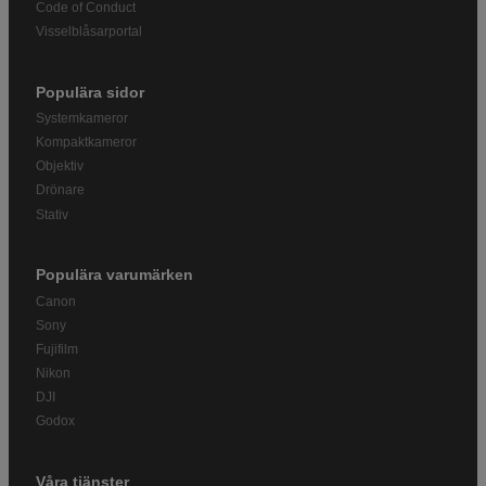
Code of Conduct
Visselblåsarportal
Populära sidor
Systemkameror
Kompaktkameror
Objektiv
Drönare
Stativ
Populära varumärken
Canon
Sony
Fujifilm
Nikon
DJI
Godox
Våra tjänster