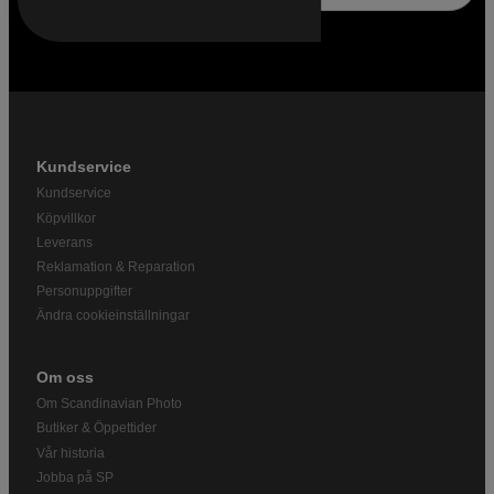
Kundservice
Kundservice
Köpvillkor
Leverans
Reklamation & Reparation
Personuppgifter
Ändra cookieinställningar
Om oss
Om Scandinavian Photo
Butiker & Öppettider
Vår historia
Jobba på SP