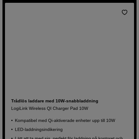
Trådlös laddare med 10W-snabbladdning
LogiLink Wireless QI Charger Pad 10W
Kompatibel med Qi-aktiverade enheter upp till 10W
LED-laddningsindikering
Lätt att ta med sig, perfekt för laddning på kontoret och