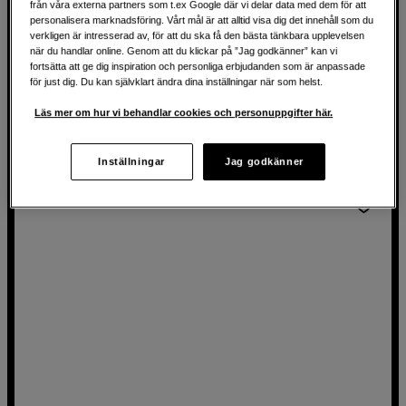
eSTUFF Infinite Power Bank Wireless 10 000mAh PD20W
från våra externa partners som t.ex Google där vi delar data med dem för att
personalisera marknadsföring. Vårt mål är att alltid visa dig det innehåll som du
verkligen är intresserad av, för att du ska få den bästa tänkbara upplevelsen
Kapacitet upp till 10 000mAh
när du handlar online. Genom att du klickar på ”Jag godkänner” kan vi
Trådlös laddning för Qi eller MagSafe
fortsätta att ge dig inspiration och personliga erbjudanden som är anpassade
för just dig. Du kan självklart ändra dina inställningar när som helst.
Stöd för PD upp till 20W
Läs mer om hur vi behandlar cookies och personuppgifter här.
629
SEK
Inställningar
Jag godkänner