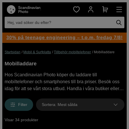
Hej, vad söker du efter?
30% på teenage engineering – t.o.m. fredag 7/8!
Startsidan
Mobil & Surfplatta
Tillbehör mobiltelefoner
Mobilladdare
Mobilladdare
Hos Scandinavian Photo köper du laddare till
mobiltelefoner och smartphones till bra priser. Besök oss
idag för att se vårt stora utbud. Handla i våra butiker eller
online.
Filter
Sortera
:
Mest sålda
Visar 34 produkter