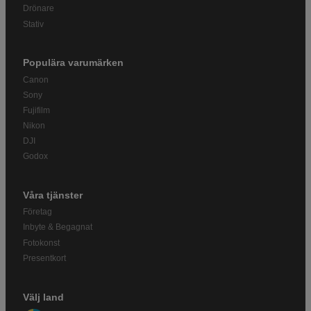
Drönare
Stativ
Populära varumärken
Canon
Sony
Fujifilm
Nikon
DJI
Godox
Våra tjänster
Företag
Inbyte & Begagnat
Fotokonst
Presentkort
Välj land