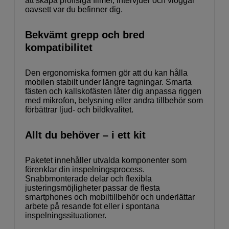
att skapa proffsiga filmer, intervjuer och vloggar
oavsett var du befinner dig.
Bekvämt grepp och bred
kompatibilitet
Den ergonomiska formen gör att du kan hålla
mobilen stabilt under längre tagningar. Smarta
fästen och kallskofästen låter dig anpassa riggen
med mikrofon, belysning eller andra tillbehör som
förbättrar ljud- och bildkvalitet.
Allt du behöver – i ett kit
Paketet innehåller utvalda komponenter som
förenklar din inspelningsprocess.
Snabbmonterade delar och flexibla
justeringsmöjligheter passar de flesta
smartphones och mobiltillbehör och underlättar
arbete på resande fot eller i spontana
inspelningssituationer.