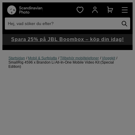
Hej, vad söker du efter?
Spara 25% på JBL Boombox – köp din idag!
Startsidan
Mobil & Surfplatta
Tillbehör mobiltelefoner
Vloggkit
SmallRig 4596 x Brandon Li All-In-One Mobile Video Kit (Special
Edition)