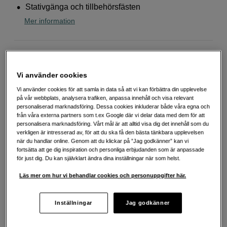
Stativgänga och tillbehörsfästen
Mer information
4 199
SEK
Vi använder cookies
Antal
Lägg i kundvagn
Vi använder cookies för att samla in data så att vi kan förbättra din upplevelse
på vår webbplats, analysera trafiken, anpassa innehåll och visa relevant
personaliserad marknadsföring. Dessa cookies inkluderar både våra egna och
från våra externa partners som t.ex Google där vi delar data med dem för att
personalisera marknadsföring. Vårt mål är att alltid visa dig det innehåll som du
Delbetala från 151 SEK/mån via
verkligen är intresserad av, för att du ska få den bästa tänkbara upplevelsen
Exempel: 48 mån, 151 SEK/mån, totalt 7 827 SEK, effektiv ränta 10,45 %
när du handlar online. Genom att du klickar på ”Jag godkänner” kan vi
Startavgift 579 SEK, aviavgift 45 SEK/mån tillkommer
fortsätta att ge dig inspiration och personliga erbjudanden som är anpassade
för just dig. Du kan självklart ändra dina inställningar när som helst.
Att låna kostar pengar!
Om du inte kan betala tillbaka skulden i tid
riskerar du en betalningsanmärkning. Det kan leda till svårigheter att få hyra
Läs mer om hur vi behandlar cookies och personuppgifter här.
bostad, teckna abonnemang och få nya lån. För stöd, vänd dig till budget-
och skuldrådgivningen i din kommun. Kontaktuppgifter finns på
konsumentverket.se (öppnas i ny flik)
Inställningar
Jag godkänner