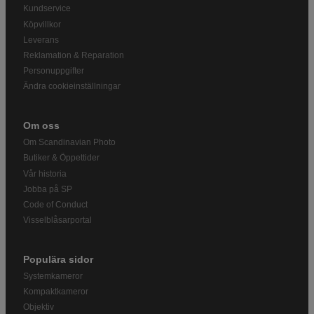
Kundservice
Köpvillkor
Leverans
Reklamation & Reparation
Personuppgifter
Ändra cookieinställningar
Om oss
Om Scandinavian Photo
Butiker & Öppettider
Vår historia
Jobba på SP
Code of Conduct
Visselblåsarportal
Populära sidor
Systemkameror
Kompaktkameror
Objektiv