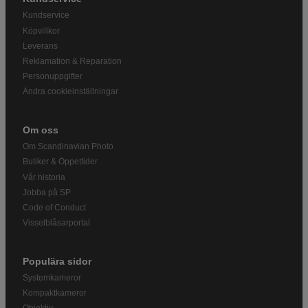
Kundservice
Köpvillkor
Leverans
Reklamation & Reparation
Personuppgifter
Ändra cookieinställningar
Om oss
Om Scandinavian Photo
Butiker & Öppettider
Vår historia
Jobba på SP
Code of Conduct
Visselblåsarportal
Populära sidor
Systemkameror
Kompaktkameror