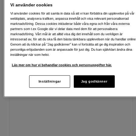
Köp nu och betala inom 30 dagar
Vi använder cookies
Personlig service och expertrådgivning
Vi använder cookies för att samla in data så att vi kan förbättra din upplevelse på vår
webbplats, analysera trafiken, anpassa innehåll och visa relevant personaliserad
marknadsföring. Dessa cookies inkluderar både våra egna och från våra externa
partners som t.ex Google där vi delar data med dem för att personalisera
marknadsföring. Vårt mål är att alltid visa dig det innehåll som du verkligen är
intresserad av, för att du ska få den bästa tänkbara upplevelsen när du handlar online
Passande tillbehör
Se fler tillbehör
Genom att du klickar på ”Jag godkänner” kan vi fortsätta att ge dig inspiration och
personliga erbjudanden som är anpassade för just dig. Du kan självklart ändra dina
inställningar när som helst.
Läs mer om hur vi behandlar cookies och personuppgifter här.
Inställningar
Jag godkänner