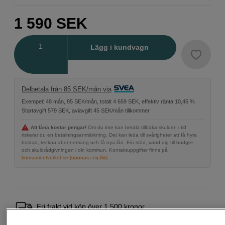
1 590
SEK
Antal
Lägg i kundvagn
Delbetala från 85 SEK/mån via
Exempel: 48 mån, 85 SEK/mån, totalt 4 659 SEK, effektiv ränta 10,45 %
Startavgift 579 SEK, aviavgift 45 SEK/mån tillkommer
Att låna kostar pengar!
Om du inte kan betala tillbaka skulden i tid
riskerar du en betalningsanmärkning. Det kan leda till svårigheter att få hyra
bostad, teckna abonnemang och få nya lån. För stöd, vänd dig till budget-
och skuldrådgivningen i din kommun. Kontaktuppgifter finns på
konsumentverket.se (öppnas i ny flik)
Fri frakt vid köp över 1 500 kronor