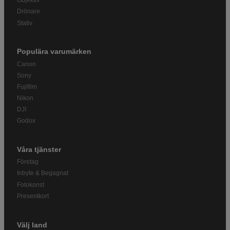
Objektiv
Drönare
Stativ
Populära varumärken
Canon
Sony
Fujifilm
Nikon
DJI
Godox
Våra tjänster
Företag
Inbyte & Begagnat
Fotokonst
Presentkort
Välj land