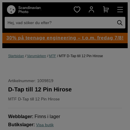
Hej, vad söker du efter?
30% på teenage engineering – t.o.m. fredag 7/8!
Startsidan
Varumärken
MTF
MTF D-Tap till 12 Pin Hirose
Artikelnummer: 1009819
D-Tap till 12 Pin Hirose
MTF
D-Tap till 12 Pin Hirose
Webblager
:
Finns i lager
Butikslager
:
Visa butik