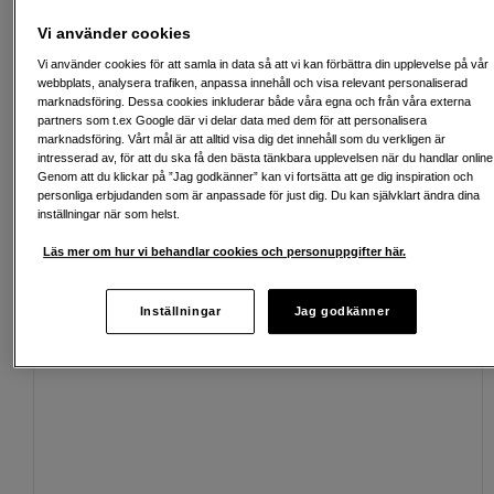
Vi använder cookies
Vi använder cookies för att samla in data så att vi kan förbättra din upplevelse på vår
webbplats, analysera trafiken, anpassa innehåll och visa relevant personaliserad
marknadsföring. Dessa cookies inkluderar både våra egna och från våra externa
partners som t.ex Google där vi delar data med dem för att personalisera
Fri frakt vid köp över 1 500 kronor
marknadsföring. Vårt mål är att alltid visa dig det innehåll som du verkligen är
intresserad av, för att du ska få den bästa tänkbara upplevelsen när du handlar online
Köp nu och betala inom 30 dagar
Genom att du klickar på ”Jag godkänner” kan vi fortsätta att ge dig inspiration och
personliga erbjudanden som är anpassade för just dig. Du kan självklart ändra dina
Personlig service och expertrådgivning
inställningar när som helst.
Läs mer om hur vi behandlar cookies och personuppgifter här.
Inställningar
Jag godkänner
Passande tillbehör
Se fler tillbehör