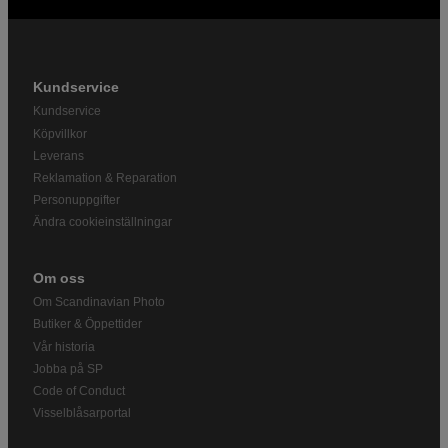
Kundservice
Kundservice
Köpvillkor
Leverans
Reklamation & Reparation
Personuppgifter
Ändra cookieinställningar
Om oss
Om Scandinavian Photo
Butiker & Öppettider
Vår historia
Jobba på SP
Code of Conduct
Visselblåsarportal