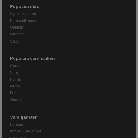
Populära sidor
Systemkameror
Kompaktkameror
Objektiv
Drönare
Stativ
Populära varumärken
Canon
Sony
Fujifilm
Nikon
DJI
Godox
Våra tjänster
Företag
Inbyte & Begagnat