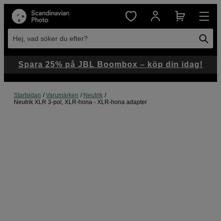
Hej, vad söker du efter?
Spara 25% på JBL Boombox – köp din idag!
Startsidan
Varumärken
Neutrik
Neutrik XLR 3-pol, XLR-hona - XLR-hona adapter