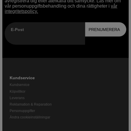
avregistrera dig eller återkalla ditt samtycke. Läs mer om
vår personuppgiftsbehandling och dina rättigheter i
vår
integritetspolicy.
E-Post
PRENUMERERA
Kundservice
Kundservice
Köpvillkor
Leverans
Reklamation & Reparation
Personuppgifter
Ändra cookieinställningar