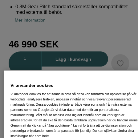
0.8M Gear Pitch standard säkerställer kompatibilitet
med externa tillbehör.
Mer information
46 990
SEK
Antal
Lägg i kundvagn
Delbetala från 1 236 SEK/mån via
Vi använder cookies
Exempel: 48 mån, 1 236 SEK/mån, totalt 59 907 SEK, effektiv ränta 10,45
Vi använder cookies för att samla in data så att vi kan förbättra din upplevelse på vår
%
webbplats, analysera trafiken, anpassa innehåll och visa relevant personaliserad
Startavgift 579 SEK, aviavgift 45 SEK/mån tillkommer
marknadsföring. Dessa cookies inkluderar både våra egna och från våra externa
partners som t.ex Google där vi delar data med dem för att personalisera
Att låna kostar pengar!
Om du inte kan betala tillbaka skulden i tid
marknadsföring. Vårt mål är att alltid visa dig det innehåll som du verkligen är
riskerar du en betalningsanmärkning. Det kan leda till svårigheter att få hyra
intresserad av, för att du ska få den bästa tänkbara upplevelsen när du handlar online
bostad, teckna abonnemang och få nya lån. För stöd, vänd dig till budget-
Genom att du klickar på ”Jag godkänner” kan vi fortsätta att ge dig inspiration och
och skuldrådgivningen i din kommun. Kontaktuppgifter finns på
personliga erbjudanden som är anpassade för just dig. Du kan självklart ändra dina
konsumentverket.se (öppnas i ny flik)
inställningar när som helst.