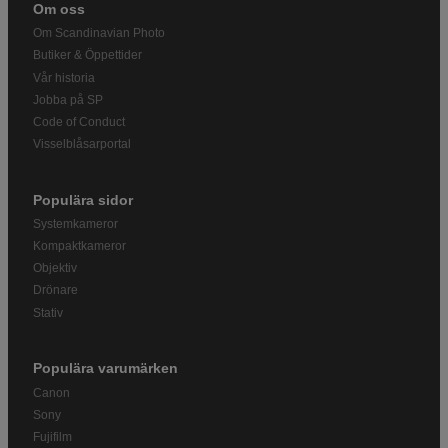
Om oss
Om Scandinavian Photo
Butiker & Öppettider
Vår historia
Jobba på SP
Code of Conduct
Visselblåsarportal
Populära sidor
Systemkameror
Kompaktkameror
Objektiv
Drönare
Stativ
Populära varumärken
Canon
Sony
Fujifilm