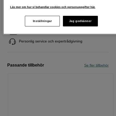
Läs mer om hur vi behandlar cookies och personuppgifter här.
Fri frakt vid köp över 1 500 kronor
Inställningar
Jag godkänner
Köp nu och betala inom 30 dagar
Personlig service och expertrådgivning
Passande tillbehör
Se fler tillbehör