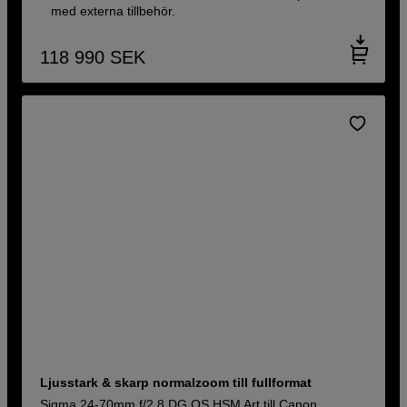
med externa tillbehör.
118 990
SEK
Ljusstark & skarp normalzoom till fullformat
Sigma 24-70mm f/2,8 DG OS HSM Art till Canon