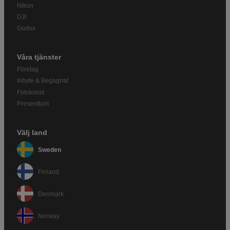
Nikon
DJI
Godox
Våra tjänster
Företag
Inbyte & Begagnat
Fotokonst
Presentkort
Välj land
Sweden
Finland
Denmark
Norway