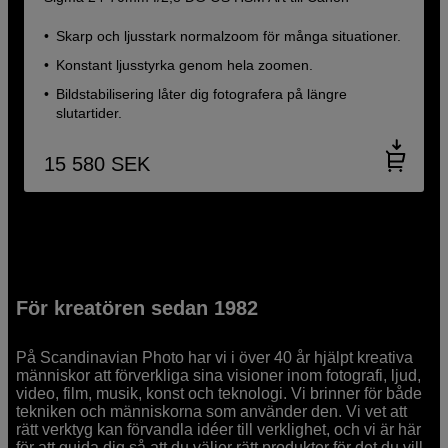
Skarp och ljusstark normalzoom för många situationer.
Konstant ljusstyrka genom hela zoomen.
Bildstabilisering låter dig fotografera på längre
slutartider.
15 580
SEK
För kreatören sedan 1982
På Scandinavian Photo har vi i över 40 år hjälpt kreativa
människor att förverkliga sina visioner inom fotografi, ljud,
video, film, musik, konst och teknologi. Vi brinner för både
tekniken och människorna som använder den. Vi vet att
rätt verktyg kan förvandla idéer till verklighet, och vi är här
för att guida dig så att du väljer rätt produkter för det du vill