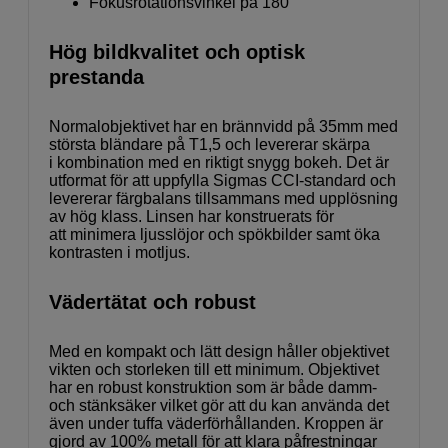
Fokusrotationsvinkel på 180°
Hög bildkvalitet och optisk
prestanda
Normalobjektivet har en brännvidd på 35mm med
största bländare på T1,5 och levererar skärpa
i kombination med en riktigt snygg bokeh. Det är
utformat för att uppfylla Sigmas CCI-standard och
levererar färgbalans tillsammans med upplösning
av hög klass. Linsen har konstruerats för
att minimera ljusslöjor och spökbilder samt öka
kontrasten i motljus.
Vädertätat och robust
Med en kompakt och lätt design håller objektivet
vikten och storleken till ett minimum. Objektivet
har en robust konstruktion som är både damm-
och stänksäker vilket gör att du kan använda det
även under tuffa väderförhållanden. Kroppen är
gjord av 100% metall för att klara påfrestningar