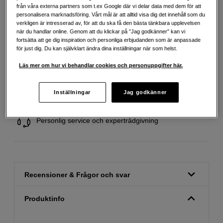
Att låna kostar pengar!
Om du inte kan betala tillbaka skulden i tid
från våra externa partners som t.ex Google där vi delar data med dem för att
riskerar du en betalningsanmärkning. Det kan leda till svårigheter att få hyra
personalisera marknadsföring. Vårt mål är att alltid visa dig det innehåll som du
bostad, teckna abonnemang och få nya lån. För stöd, vänd dig till budget-
verkligen är intresserad av, för att du ska få den bästa tänkbara upplevelsen
och skuldrådgivningen i din kommun. Kontaktuppgifter finns på
när du handlar online. Genom att du klickar på ”Jag godkänner” kan vi
konsumentverket.se (öppnas i ny flik)
fortsätta att ge dig inspiration och personliga erbjudanden som är anpassade
för just dig. Du kan självklart ändra dina inställningar när som helst.
Läs mer om hur vi behandlar cookies och personuppgifter här.
Fri frakt vid köp över 1 500 kronor
Inställningar
Jag godkänner
Köp nu och betala inom 30 dagar
Personlig service och expertrådgivning
Recensioner & Frågor och svar
Produktinfo