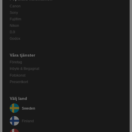
Canon
Sony
Fujifilm
Nikon
DJI
Godox
Våra tjänster
Företag
Inbyte & Begagnat
Fotokonst
Presentkort
Välj land
Sweden
Finland