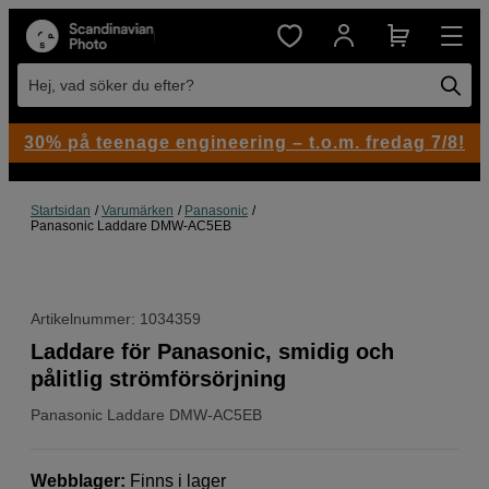
Hej, vad söker du efter?
30% på teenage engineering – t.o.m. fredag 7/8!
Startsidan
Varumärken
Panasonic
Panasonic Laddare DMW-AC5EB
Artikelnummer: 1034359
Laddare för Panasonic, smidig och
pålitlig strömförsörjning
Panasonic
Laddare DMW-AC5EB
Webblager
:
Finns i lager