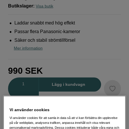
Butikslager
:
Visa butik
Laddar snabbt med hög effekt
Passar flera Panasonic-kameror
Säker och stabil strömtillförsel
Mer information
990
SEK
Antal
Lägg i kundvagn
Delbetala från 127 SEK/mån via
Vi använder cookies
Exempel: 12 mån, 127 SEK/mån, totalt 2 019 SEK, effektiv ränta 0,00 %
Vi använder cookies för att samla in data så att vi kan förbättra din upplevelse
Startavgift 495 SEK, aviavgift 45 SEK/mån tillkommer
på vår webbplats, analysera trafiken, anpassa innehåll och visa relevant
personaliserad marknadsföring. Dessa cookies inkluderar både våra egna och