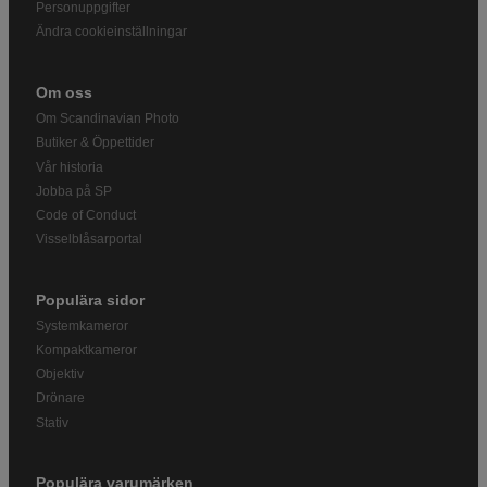
Personuppgifter
Ändra cookieinställningar
Om oss
Om Scandinavian Photo
Butiker & Öppettider
Vår historia
Jobba på SP
Code of Conduct
Visselblåsarportal
Populära sidor
Systemkameror
Kompaktkameror
Objektiv
Drönare
Stativ
Populära varumärken