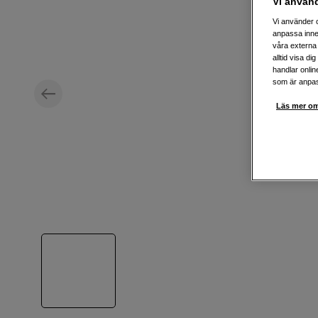
Vi använ
Vi använder c
anpassa inne
våra externa 
alltid visa d
handlar onlin
som är anpass
Läs mer om