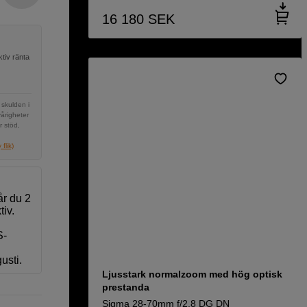
16 180
SEK
tiv ränta
 skulden i
vårigheter
r stöd,
flik)
år du 2
tiv.
S-
usti.
Ljusstark normalzoom med hög optisk
prestanda
Sigma 28-70mm f/2,8 DG DN