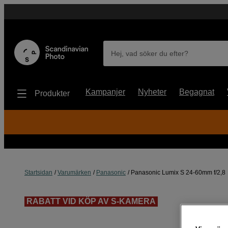
Hej, vad söker du efter?
Kampanjer
Nyheter
Begagnat
Produkter
Startsidan
Varumärken
Panasonic
Panasonic Lumix S 24-60mm f/2,8
RABATT VID KÖP AV S-KAMERA