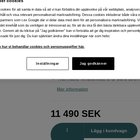
der cookies
hybridskapande
ookies för att samla in data så att vi kan förbättra din upplevelse på vår webbplats, analysera
Panasonic
Lumix S 24-60mm f/2,8
håll och visa relevant personaliserad marknadsföring. Dessa cookies inkluderar både våra 
partners som t.ex Google där vi delar data med dem för att personalisera marknadsföring. Vå
ig det innehåll som du verkligen är intresserad av, för att du ska få den bästa tänkbara uppleve
e. Genom att du klickar på ”Jag godkänner” kan vi fortsätta att ge dig inspiration och person
Webblager
:
Finns i lager
ade för just dig. Du kan självklart ändra dina inställningar när som helst.
Butikslager
:
Visa butik
 hur vi behandlar cookies och personuppgifter här.
f/2,8-ljusstyrka i hela zoomområdet
Inställningar
Jag godkänner
Mångsidig täckning från 24-60 mm
Närmaste fokusavstånd är bara 19c
Mer information
11 490
SEK
Antal
Lägg i kundvagn