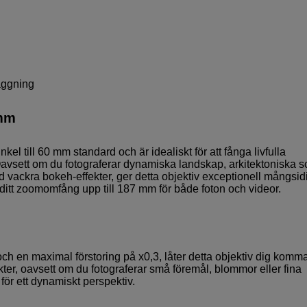
äggning
 mm
el till 60 mm standard och är idealiskt för att fånga livfulla
avsett om du fotograferar dynamiska landskap, arkitektoniska s
med vackra bokeh-effekter, ger detta objektiv exceptionell mångsid
tt zoomomfång upp till 187 mm för både foton och videor.
h en maximal förstoring på x0,3, låter detta objektiv dig komm
kter, oavsett om du fotograferar små föremål, blommor eller fina
ör ett dynamiskt perspektiv.