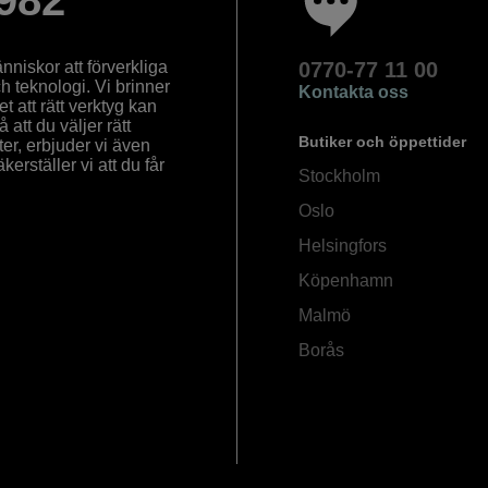
982
nniskor att förverkliga
0770-77 11 00
ch teknologi. Vi brinner
Kontakta oss
 att rätt verktyg kan
å att du väljer rätt
Butiker och öppettider
ter, erbjuder vi även
rställer vi att du får
Stockholm
Oslo
Helsingfors
Köpenhamn
Malmö
Borås