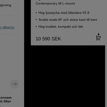
Contemporary till L-mount
dgivning
Hög ljusstyrka med bländare f/2.8
Snabb exakt AF och skarp kant till kant
Hög kvalitet, kompakt och lätt
r tillbehör
10 590
SEK
skonsam
Främre objektivlock – perfekt passform
h filter
och smidig hantering