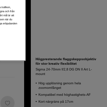
 trafiken,
egna och från
rt mål är att
lsen när du
liga erbjudanden
Högpresterande flaggskeppsobjektiv
m
för stor kreativ flexibilitet
Sigma 24-70mm f/2,8 DG DN II Art L-
mount
Hög upplösning genom hela
zoomomfånget
Kompatibel med höghastighets-AF
Kort närgräns på 17cm