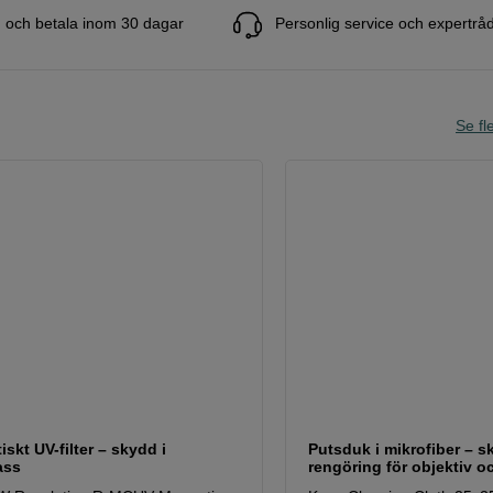
 och betala inom 30 dagar
Personlig service och expertrå
Se fle
skt UV-filter – skydd i
Putsduk i mikrofiber – 
ass
rengöring för objektiv oc