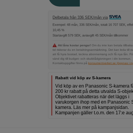
Delbetala från 336 SEK/mån via
Exempel: 48 mån, 336 SEK/mån, totalt 16 707 SEK, effek
10,45 %
Startavgift 579 SEK, aviavgift 45 SEK/mån tillkommer
Att låna kostar pengar!
Om du inte kan betala tillbaka
tid riskerar du en betalningsanmärkning. Det kan leda till s
att få hyra bostad, teckna abonnemang och få nya lån. Fö
vänd dig till budget- och skuldrådgivningen i din kommun.
Kontaktuppgifter finns på
konsumentverket.se (öppnas i ny 
Rabatt vid köp av S-kamera
Vid köp av en Panasonic S-kamera f
200 kr rabatt på detta utvalda S-objek
Objektivet rabatteras när det läggs i
varukorgen ihop med en Panasonic 
kamera. Läs mer på kampanjsidan.
Kampanjen gäller t.o.m. den 17:e aug