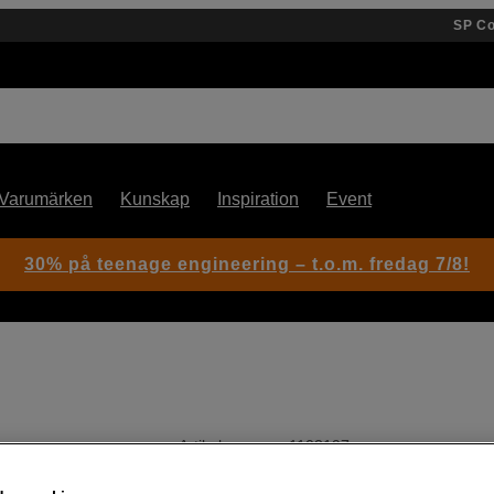
SP C
Varumärken
Kunskap
Inspiration
Event
30% på teenage engineering – t.o.m. fredag 7/8!
Artikelnummer: 1103197
Ljusstarkt och lätt zoomobjekt