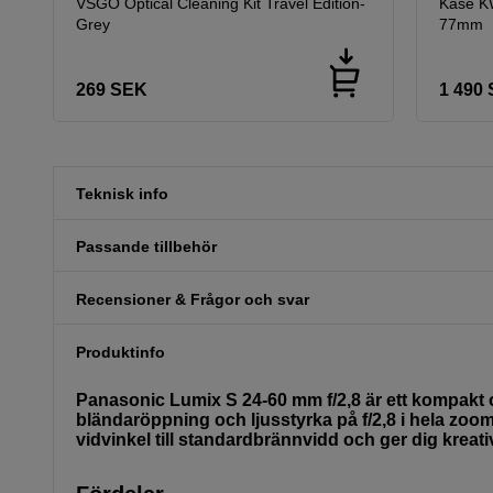
VSGO Optical Cleaning Kit Travel Edition-
Kase K
Grey
77mm
269
SEK
1 490
Teknisk info
Passande tillbehör
Recensioner & Frågor och svar
Produktinfo
Panasonic Lumix S 24-60 mm f/2,8 är ett kompakt 
bländaröppning och ljusstyrka på f/2,8 i hela zoo
vidvinkel till standardbrännvidd och ger dig kreativ