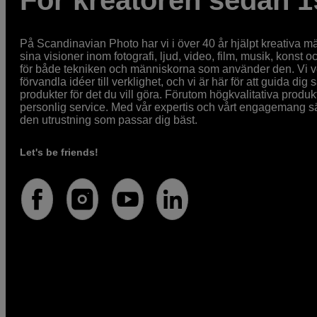
För kreatören sedan 1
På Scandinavian Photo har vi i över 40 år hjälpt kreativa mä
sina visioner inom fotografi, ljud, video, film, musik, konst o
för både tekniken och människorna som använder den. Vi vet
förvandla idéer till verklighet, och vi är här för att guida dig s
produkter för det du vill göra. Förutom högkvalitativa produk
personlig service. Med vår expertis och vårt engagemang säke
den utrustning som passar dig bäst.
Let's be friends!