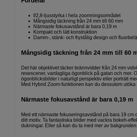
Fördelar
f/2,8-ljusstyrka i hela zoomningsområdet
Mångsidig täckning från 24 mm till 60 mm
Närmaste fokusavstånd är bara 0,19 m
Kompakt och lätt konstruktion
Damm-, stänk- och frystålig design och fluorbel
Mångsidig täckning från 24 mm till 60
Det här objektivet täcker brännvidder från 24 mm vidvink
resescener, vardagliga ögonblick på gatan och mer. O
ögonblicksbilder i naturligt perspektiv eller porträtt 
Med Hybrid Zoom-funktionen kan du dessutom utöka di
Närmaste fokusavstånd är bara 0,19 m
Med ett närmaste fokuseringsavstånd på bara 19 cm oc
ditt motiv. Ta fantastiska bilder med vackra bokeh-effe
dukningar. Eller så kan du ta med mer av bakgrunden f