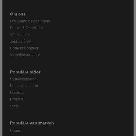
Om oss
Om Scandinavian Photo
Butiker & Öppettider
Vår historia
Jobba på SP
Code of Conduct
Visselblåsarportal
Populära sidor
Systemkameror
Kompaktkameror
Objektiv
Drönare
Stativ
Populära varumärken
Canon