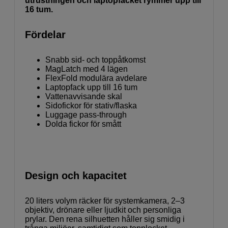
utrustningen och laptopfacket rymmer upp till
16 tum.
Fördelar
Snabb sid- och toppåtkomst
MagLatch med 4 lägen
FlexFold modulära avdelare
Laptopfack upp till 16 tum
Vattenavvisande skal
Sidofickor för stativ/flaska
Luggage pass-through
Dolda fickor för smått
Design och kapacitet
20 liters volym räcker för systemkamera, 2–3
objektiv, drönare eller ljudkit och personliga
prylar. Den rena silhuetten håller sig smidig i