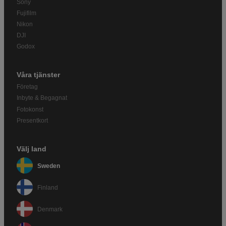
Sony
Fujifilm
Nikon
DJI
Godox
Våra tjänster
Företag
Inbyte & Begagnat
Fotokonst
Presentkort
Välj land
Sweden
Finland
Denmark