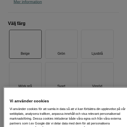
Mer information
Välj färg
Beige
Grön
Ljusblå
Mörk grå
Svart
Vinröd
Vi använder cookies
2 790
SEK
Vi använder cookies för att samla in data så att vi kan förbättra din upplevelse på vår
webbplats, analysera trafiken, anpassa innehåll och visa relevant personaliserad
marknadsföring. Dessa cookies inkluderar både våra egna och från våra externa
Antal
Lägg i kundvagn
partners som t.ex Google där vi delar data med dem för att personalisera