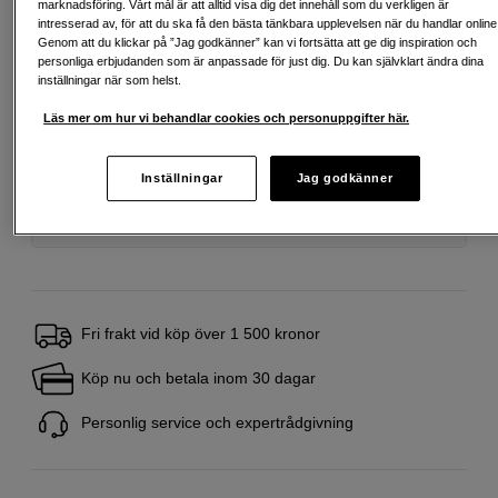
marknadsföring. Vårt mål är att alltid visa dig det innehåll som du verkligen är
intresserad av, för att du ska få den bästa tänkbara upplevelsen när du handlar online
Genom att du klickar på ”Jag godkänner” kan vi fortsätta att ge dig inspiration och
personliga erbjudanden som är anpassade för just dig. Du kan självklart ändra dina
Delbetala från 116 SEK/mån via
inställningar när som helst.
Exempel: 48 mån, 116 SEK/mån, totalt 6 147 SEK, effektiv ränta 10,45 %
Läs mer om hur vi behandlar cookies och personuppgifter här.
Startavgift 579 SEK, aviavgift 45 SEK/mån tillkommer
Att låna kostar pengar!
Om du inte kan betala tillbaka skulden i tid
riskerar du en betalningsanmärkning. Det kan leda till svårigheter att få hyra
Inställningar
Jag godkänner
bostad, teckna abonnemang och få nya lån. För stöd, vänd dig till budget-
och skuldrådgivningen i din kommun. Kontaktuppgifter finns på
konsumentverket.se (öppnas i ny flik)
Fri frakt vid köp över 1 500 kronor
Köp nu och betala inom 30 dagar
Personlig service och expertrådgivning