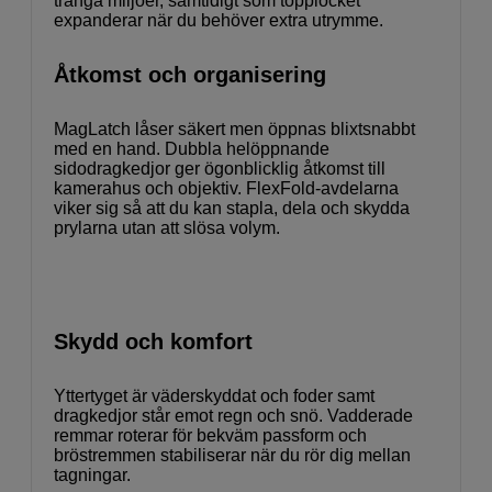
trånga miljöer, samtidigt som topplocket
expanderar när du behöver extra utrymme.
Åtkomst och organisering
MagLatch låser säkert men öppnas blixtsnabbt
med en hand. Dubbla helöppnande
sidodragkedjor ger ögonblicklig åtkomst till
kamerahus och objektiv. FlexFold-avdelarna
viker sig så att du kan stapla, dela och skydda
prylarna utan att slösa volym.
Skydd och komfort
Yttertyget är väderskyddat och foder samt
dragkedjor står emot regn och snö. Vadderade
remmar roterar för bekväm passform och
bröstremmen stabiliserar när du rör dig mellan
tagningar.