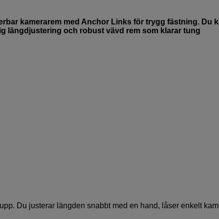
rbar kamerarem med Anchor Links för trygg fästning. Du 
idig längdjustering och robust vävd rem som klarar tung
a upp. Du justerar längden snabbt med en hand, låser enkelt ka