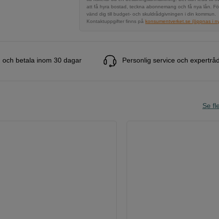
att få hyra bostad, teckna abonnemang och få nya lån. Fö
vänd dig till budget- och skuldrådgivningen i din kommun.
Kontaktuppgifter finns på
konsumentverket.se (öppnas i ny 
 och betala inom 30 dagar
Personlig service och expertrå
Se fle