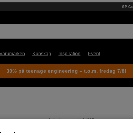
SP C
Varumärken
Kunskap
Inspiration
Event
30% på teenage engineering – t.o.m. fredag 7/8!
Artikelnummer: 1104265
Kamerarem till större och tyn