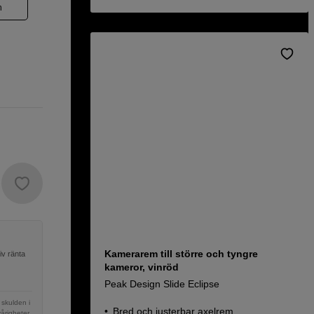
n
Kamerarem till större och tyngre
iv ränta
kameror, vinröd
Peak Design Slide Eclipse
 skulden i
Bred och justerbar axelrem
vårigheter