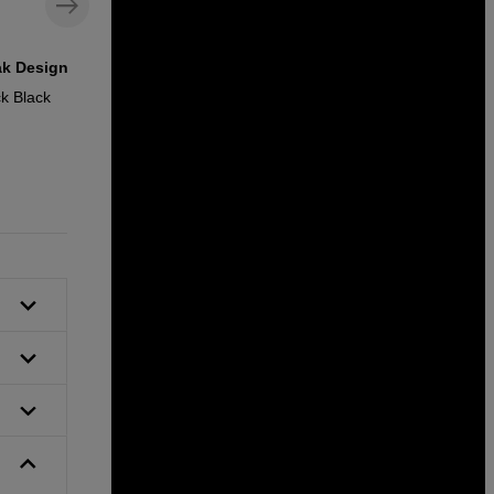
eak Design
Fäst Peak Design-rem i din kamera
k Black
Peak Design Anchor Mount
139
SEK