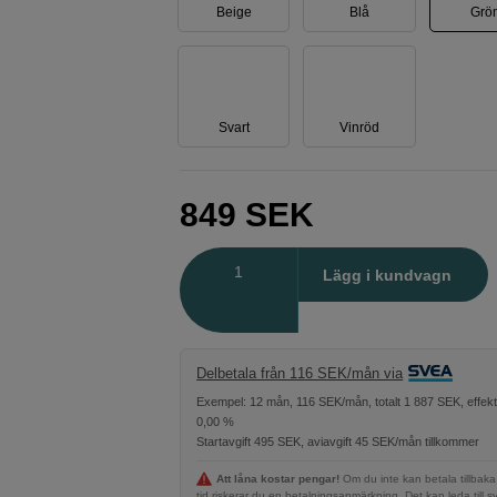
Beige
Blå
Grö
Svart
Vinröd
849
SEK
Antal
Lägg i kundvagn
Delbetala från 116 SEK/mån via
Exempel: 12 mån, 116 SEK/mån, totalt 1 887 SEK, effekt
0,00 %
Startavgift 495 SEK, aviavgift 45 SEK/mån tillkommer
Att låna kostar pengar!
Om du inte kan betala tillbaka
tid riskerar du en betalningsanmärkning. Det kan leda till s