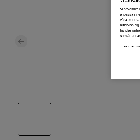
Vi använ
Vi använder c
anpassa inne
våra externa 
alltid visa d
handlar onlin
som är anpass
Läs mer om