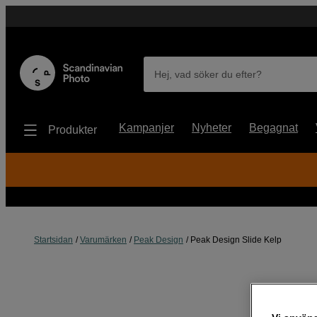
Hej, vad söker du efter?
Kampanjer
Nyheter
Begagnat
Produkter
Startsidan
Varumärken
Peak Design
Peak Design Slide Kelp