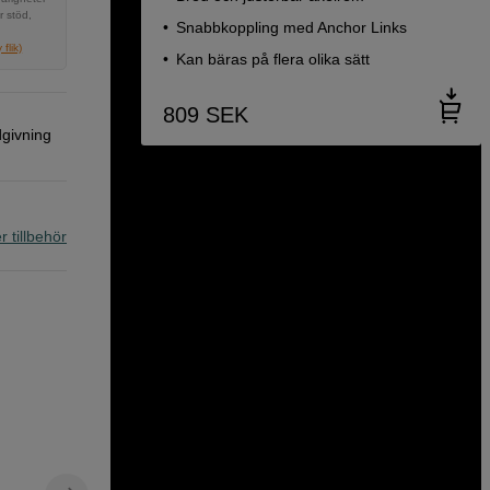
r stöd,
Snabbkoppling med Anchor Links
flik)
Kan bäras på flera olika sätt
809
SEK
dgivning
r tillbehör