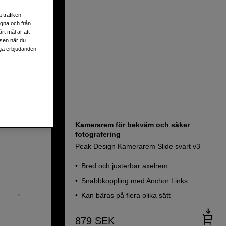
 trafiken,
egna och från
rt mål är att
lsen när du
liga erbjudanden
Kamerarem för bekväm och säker
fotografering
Peak Design Kamerarem Slide svart v3
Bred och justerbar axelrem
Snabbkoppling med Anchor Links
Kan bäras på flera olika sätt
879
SEK