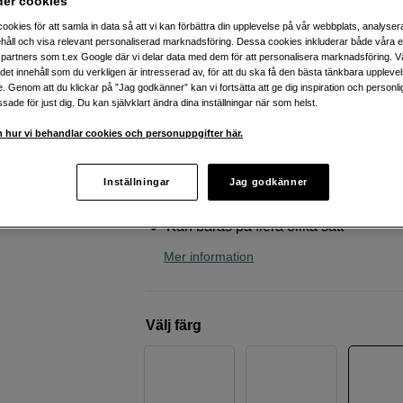
der cookies
kameror, vinröd, grön
ookies för att samla in data så att vi kan förbättra din upplevelse på vår webbplats, analysera
Peak Design
Slide Kelp
håll och visa relevant personaliserad marknadsföring. Dessa cookies inkluderar både våra 
partners som t.ex Google där vi delar data med dem för att personalisera marknadsföring. Vå
ig det innehåll som du verkligen är intresserad av, för att du ska få den bästa tänkbara uppleve
e. Genom att du klickar på ”Jag godkänner” kan vi fortsätta att ge dig inspiration och person
Webblager
:
Finns i lager
ade för just dig. Du kan självklart ändra dina inställningar när som helst.
Butikslager
:
Visa butik
 hur vi behandlar cookies och personuppgifter här.
Bred och justerbar axelrem
Inställningar
Jag godkänner
Snabbkoppling med Anchor Links
Kan bäras på flera olika sätt
Mer information
Välj färg