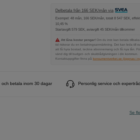
Delbetala från 166 SEK/mån via
Exempel: 48 mån, 166 SEK/mån, totalt 8 547 SEK, effekt
10,45 %
Startavgift 579 SEK, aviavgift 45 SEK/mån tillkommer
Att låna kostar pengar!
Om du inte kan betala tillbaka
tid riskerar du en betalningsanmärkning. Det kan leda till s
att få hyra bostad, teckna abonnemang och få nya lån. Fö
vänd dig till budget- och skuldrådgivningen i din kommun.
Kontaktuppgifter finns på
konsumentverket.se (öppnas i ny 
 och betala inom 30 dagar
Personlig service och expertrå
Se fle