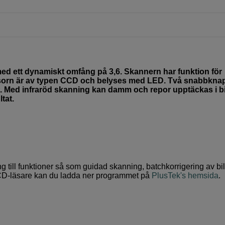
ed ett dynamiskt omfång på 3,6. Skannern har funktion för
Sensorn är av typen CCD och belyses med LED. Två snabbkna
t. Med infraröd skanning kan damm och repor upptäckas i b
tat.
ng till funktioner så som guidad skanning, batchkorrigering av bil
n CD-läsare kan du ladda ner programmet på
PlusTek's hemsida
.