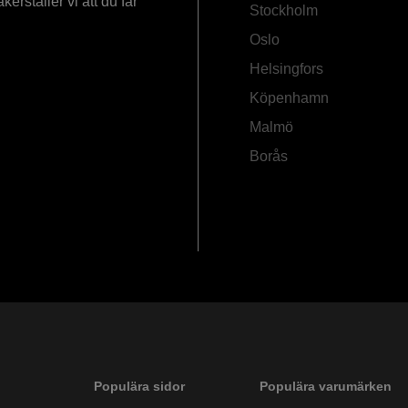
rställer vi att du får
Stockholm
Oslo
Helsingfors
Köpenhamn
Malmö
Borås
Populära sidor
Populära varumärken