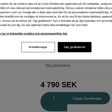
ookies för att samla in data så att vi kan förbättra din upplevelse på vår webbplats, analysera
Plustek
Skanner OpticFilm 8200i SE
håll och visa relevant personaliserad marknadsföring. Dessa cookies inkluderar både våra 
partners som t.ex Google där vi delar data med dem för att personalisera marknadsföring. Vå
ig det innehåll som du verkligen är intresserad av, för att du ska få den bästa tänkbara uppleve
Webblager
:
Finns i lager
e. Genom att du klickar på ”Jag godkänner” kan vi fortsätta att ge dig inspiration och person
ade för just dig. Du kan självklart ändra dina inställningar när som helst.
Butikslager
:
Visa butik
 hur vi behandlar cookies och personuppgifter här.
Skannar i 7200 dpi
Inställningar
Jag godkänner
Infraröd skanning – upptäck damm oc
Silverfast levereras med skannern
Mer information
4 790
SEK
Antal
Lägg i kundvagn