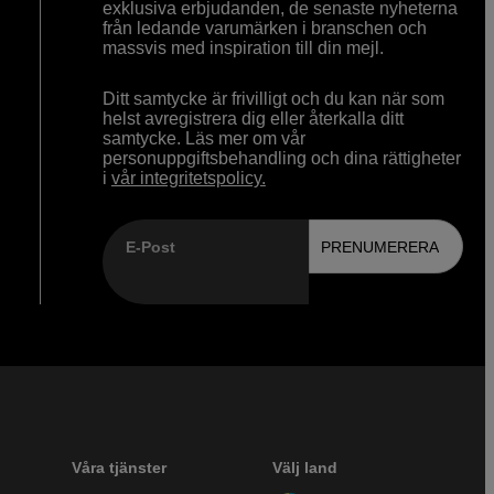
exklusiva erbjudanden, de senaste nyheterna
från ledande varumärken i branschen och
massvis med inspiration till din mejl.
Ditt samtycke är frivilligt och du kan när som
helst avregistrera dig eller återkalla ditt
samtycke. Läs mer om vår
personuppgiftsbehandling och dina rättigheter
i
vår integritetspolicy.
E-Post
PRENUMERERA
Våra tjänster
Välj land