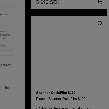
5 690
SEK
iv ränta
 skulden i
vårigheter
r stöd,
flik)
dgivning
r tillbehör
Skanner OpticFilm 8100
Plustek Skanner OpticFilm 8100
Silverfast levereras med skannern