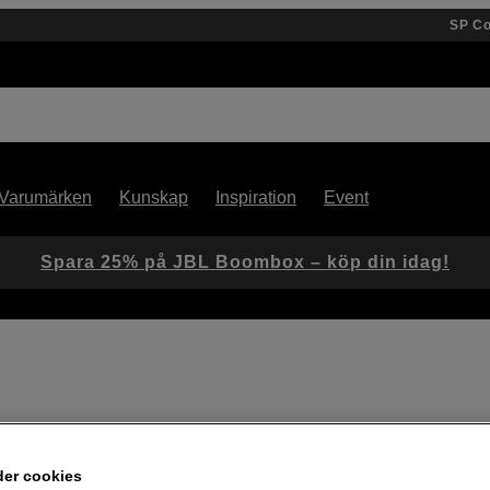
SP C
Varumärken
Kunskap
Inspiration
Event
Spara 25% på JBL Boombox – köp din idag!
Artikelnummer: 320663
Skanner OpticFilm 8200i SE
der cookies