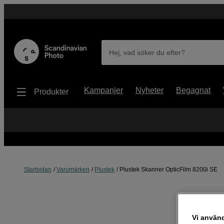
Hej, vad söker du efter?
Kampanjer
Nyheter
Begagnat
Produkter
Startsidan
Varumärken
Plustek
Plustek Skanner OpticFilm 8200i SE
Vi använ