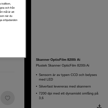
 trafiken,
egna och från
rt mål är att
lsen när du
liga erbjudanden
h repor
Skanner OpticFilm 8200i Ai
Plustek Skanner OpticFilm 8200i Ai
Sensorn är av typen CCD och belyses
med LED
Silverfast levereras med skannern
7200 dpi med ett dynamiskt omfång på
3,6