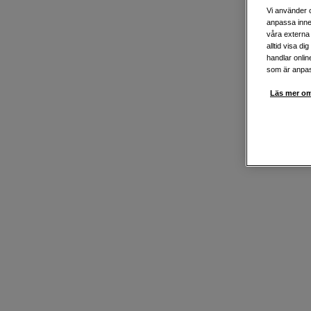
Vi använder c
anpassa inne
våra externa 
alltid visa d
handlar onlin
som är anpass
Läs mer om