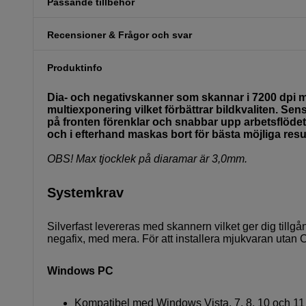
Passande tillbehör
Recensioner & Frågor och svar
Produktinfo
Dia- och negativskanner som skannar i 7200 dpi m
multiexponering vilket förbättrar bildkvaliten. 
på fronten förenklar och snabbar upp arbetsflöde
och i efterhand maskas bort för bästa möjliga resul
OBS! Max tjocklek på diaramar är 3,0mm.
Systemkrav
Silverfast levereras med skannern vilket ger dig tillgå
negafix, med mera. För att installera mjukvaran uta
Windows PC
Kompatibel med Windows Vista, 7, 8, 10 och 11