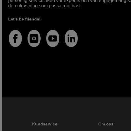
personlig service. Med vår expertis och vårt engagemang säke
den utrustning som passar dig bäst.
Let's be friends!
Kundservice
Om oss