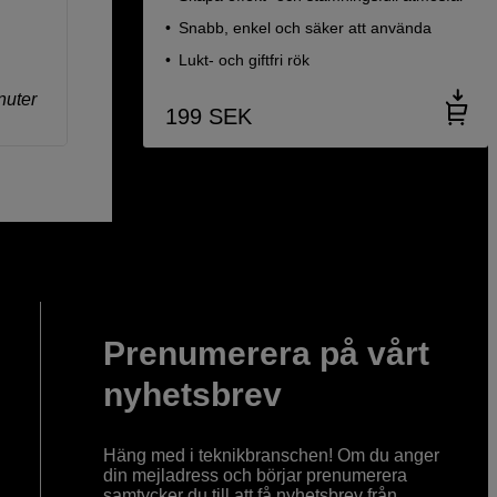
Snabb, enkel och säker att använda
Lukt- och giftfri rök
nuter
199
SEK
Prenumerera på vårt
nyhetsbrev
Häng med i teknikbranschen! Om du anger
din mejladress och börjar prenumerera
samtycker du till att få nyhetsbrev från