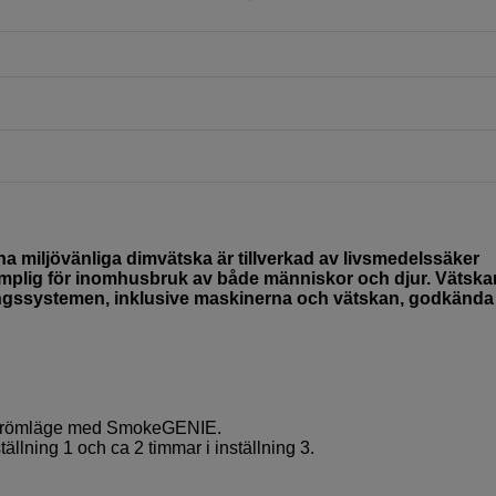
miljövänliga dimvätska är tillverkad av livsmedelssäker
lämplig för inomhusbruk av både människor och djur. Vätska
ingssystemen, inklusive maskinerna och vätskan, godkända
rdströmläge med SmokeGENIE.
ällning 1 och ca 2 timmar i inställning 3.