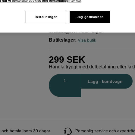
 hur vi behandlar cookies och personuppgifter här.
& NINJA
PMI
100ml Cloud Formula
Inställningar
Jag godkänner
Webblager
:
Finns i lager
Butikslager
:
Visa butik
299
SEK
Handla tryggt med delbetalning eller fak
Antal
Lägg i kundvagn
 och betala inom 30 dagar
Personlig service och expertrå