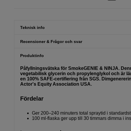
Teknisk info
Recensioner & Frågor och svar
Produktinfo
Påfyllningsvätska för SmokeGENIE & NINJA. Denna 
vegetabilisk glycerin och propylenglykol och är 
en 100% SAFE-certifiering från SGS. Dimgenerer
Actor's Equity Association USA.
Fördelar
Ger 200–240 minuters total spraytid i standa
100 ml-flaska ger upp till 30 timmars dimma i inst