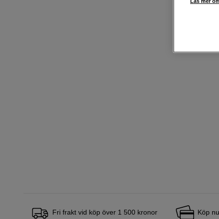
Läs mer om
Fri frakt vid köp över 1 500 kronor
Köp nu