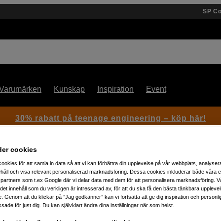
SP C
Varumärken
Kunskap
Inspiration
Event
30% rabatt på teenage engineering – köp här!
der cookies
ookies för att samla in data så att vi kan förbättra din upplevelse på vår webbplats, analysera
håll och visa relevant personaliserad marknadsföring. Dessa cookies inkluderar både våra 
partners som t.ex Google där vi delar data med dem för att personalisera marknadsföring. Vå
ig det innehåll som du verkligen är intresserad av, för att du ska få den bästa tänkbara uppleve
e. Genom att du klickar på ”Jag godkänner” kan vi fortsätta att ge dig inspiration och person
Artikelnummer: 1061220
ade för just dig. Du kan självklart ändra dina inställningar när som helst.
Påfyllningsvätska för Smoke