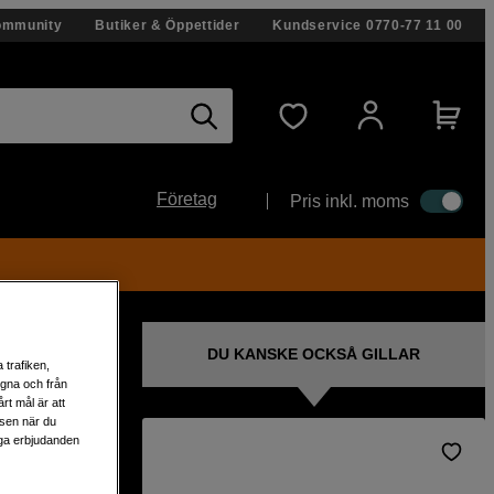
ommunity
Butiker & Öppettider
Kundservice
0770-77 11 00
Företag
Pris inkl. moms
DU KANSKE OCKSÅ GILLAR
 trafiken,
egna och från
rt mål är att
lsen när du
liga erbjudanden
GENIE