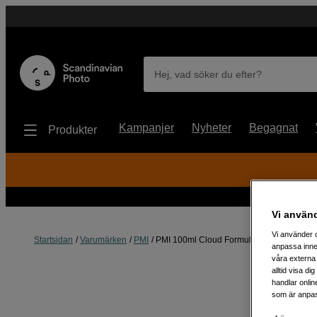
Hej, vad söker du efter?
Kampanjer
Nyheter
Begagnat
Produkter
Vi använ
Vi använder c
Startsidan
Varumärken
PMI
PMI 100ml Cloud Formula
anpassa inne
våra externa 
alltid visa d
handlar onlin
som är anpass