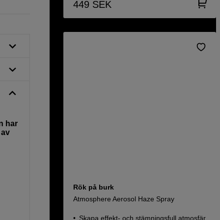
449
SEK
n har
 av
Rök på burk
Atmosphere Aerosol Haze Spray
Skapa effekt- och stämningsfull atmosfär