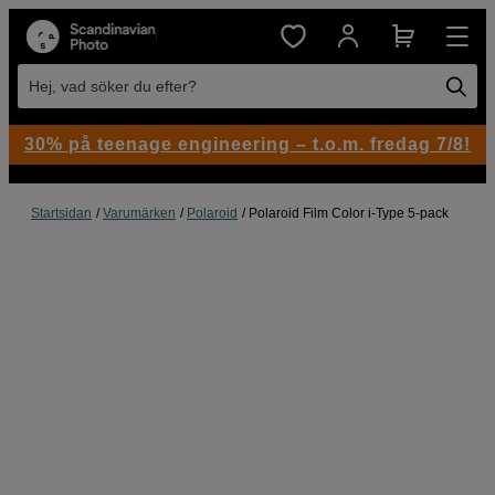
Hej, vad söker du efter?
30% på teenage engineering – t.o.m. fredag 7/8!
Startsidan
Varumärken
Polaroid
Polaroid Film Color i-Type 5-pack