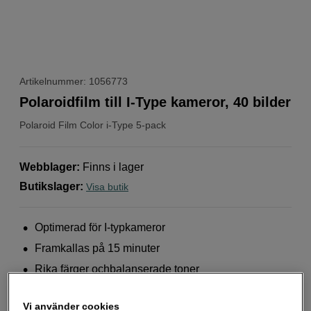
Artikelnummer: 1056773
Polaroidfilm till I-Type kameror, 40 bilder
Polaroid
Film Color i-Type 5-pack
Webblager
:
Finns i lager
Butikslager
:
Visa butik
Optimerad för I-typkameror
Framkallas på 15 minuter
Rika färger ochbalanserade toner
Mer information
Vi använder cookies