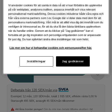
Vi använder cookies för att samla in data så att vi kan förbättra din upplevelse
på vår webbplats, analysera trafiken, anpassa innehåll och visa relevant
Välj variant
personaliserad marknadsföring. Dessa cookies inkluderar både våra egna och
från våra externa partners som t.ex Google där vi delar data med dem för att
personalisera marknadsföring. Vårt mål är att alltid visa dig det innehåll som du
verkligen är intresserad av, för att du ska få den bästa tänkbara upplevelsen
när du handlar online. Genom att du klickar på ”Jag godkänner” kan vi
fortsätta att ge dig inspiration och personliga erbjudanden som är anpassade
5-pack
2-pack
1-pack
för just dig. Du kan självklart ändra dina inställningar när som helst.
Läs mer om hur vi behandlar cookies och personuppgifter här.
899
SEK
Inställningar
Jag godkänner
Antal
Lägg i kundvagn
Delbetala från 120 SEK/mån via
Exempel: 12 mån, 120 SEK/mån, totalt 1 935 SEK, effektiv ränta 0,00 %
Startavgift 495 SEK, aviavgift 45 SEK/mån tillkommer
Att låna kostar pengar!
Om du inte kan betala tillbaka skulden i tid