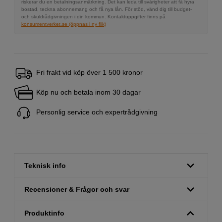
riskerar du en betalningsanmärkning. Det kan leda till svårigheter att få hyra
bostad, teckna abonnemang och få nya lån. För stöd, vänd dig till budget-
och skuldrådgivningen i din kommun. Kontaktuppgifter finns på
konsumentverket.se (öppnas i ny flik)
Fri frakt vid köp över 1 500 kronor
Köp nu och betala inom 30 dagar
Personlig service och expertrådgivning
Teknisk info
Recensioner & Frågor och svar
Produktinfo