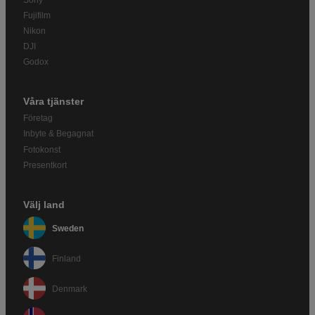
Fujifilm
Nikon
DJI
Godox
Våra tjänster
Företag
Inbyte & Begagnat
Fotokonst
Presentkort
Välj land
Sweden
Finland
Denmark