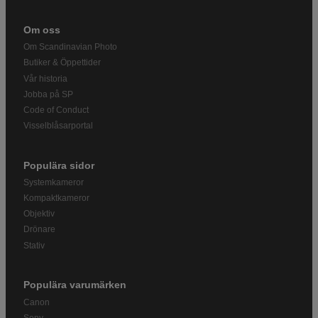
Om oss
Om Scandinavian Photo
Butiker & Öppettider
Vår historia
Jobba på SP
Code of Conduct
Visselblåsarportal
Populära sidor
Systemkameror
Kompaktkameror
Objektiv
Drönare
Stativ
Populära varumärken
Canon
Sony