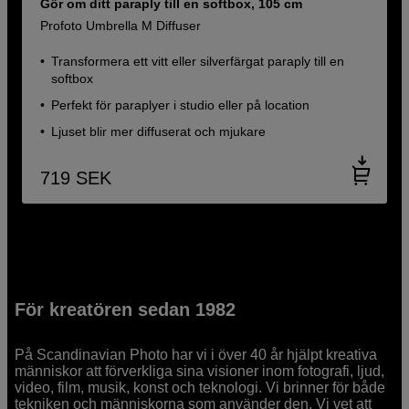
Gör om ditt paraply till en softbox, 105 cm
Profoto Umbrella M Diffuser
Transformera ett vitt eller silverfärgat paraply till en
softbox
Perfekt för paraplyer i studio eller på location
Ljuset blir mer diffuserat och mjukare
719
SEK
För kreatören sedan 1982
På Scandinavian Photo har vi i över 40 år hjälpt kreativa
människor att förverkliga sina visioner inom fotografi, ljud,
video, film, musik, konst och teknologi. Vi brinner för både
tekniken och människorna som använder den. Vi vet att