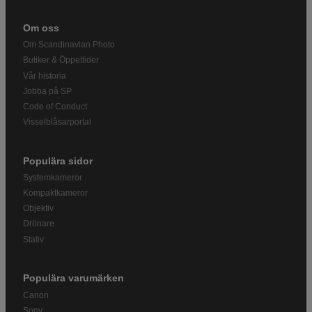
Om oss
Om Scandinavian Photo
Butiker & Öppettider
Vår historia
Jobba på SP
Code of Conduct
Visselblåsarportal
Populära sidor
Systemkameror
Kompaktkameror
Objektiv
Drönare
Stativ
Populära varumärken
Canon
Sony