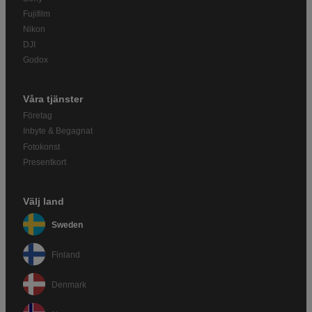
Fujifilm
Nikon
DJI
Godox
Våra tjänster
Företag
Inbyte & Begagnat
Fotokonst
Presentkort
Välj land
Sweden
Finland
Denmark