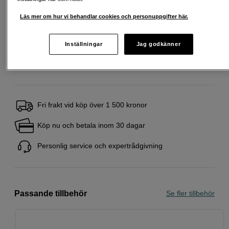
Startavgift 495 SEK, aviavgift 45 SEK/mån tillkommer
Läs mer om hur vi behandlar cookies och personuppgifter här.
Att låna kostar pengar!
Om du inte kan betala tillbaka skulden i tid
riskerar du en betalningsanmärkning. Det kan leda till svårigheter att få hyra
bostad, teckna abonnemang och få nya lån. För stöd, vänd dig till budget-
Inställningar
Jag godkänner
och skuldrådgivningen i din kommun. Kontaktuppgifter finns på
konsumentverket.se (öppnas i ny flik)
Fri frakt vid köp över 1 500 kronor
Köp nu och betala inom 30 dagar
Personlig service och expertrådgivning
Passande tillbehör
Se fler tillbehör