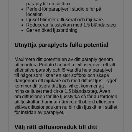
paraply till en softbox
Perfekt för paraplyer i studio eller på
location
Ljuset blir mer diffuserat och mjukare
Reducerar ljusstyrkan med 1,5 bländarsteg
Ger en ökad ljuspridning
Utnyttja paraplyets fulla potential
Maximera ditt potentialen av ditt paraply genom
att montera Profoto Umbrella Diffuser över ett vitt
eller silverparaply och förvandla hela paraplyet
till något som liknar en stor softbox och skapa
därigenom ett mjukare och med diffust ljus. Tyget
kommer diffusera ditt ljus, vilket kommer att
minska ljuset med cirka 1,5 bländarsteg. Även
om diffusionen tar lite ljusstyrka så får du fördelen
att ljuskällan hamnar närmre ditt objekt eftersom
själva diffusionsduken nu blir din ljuskälla i stället
för insidan av paraplyet.
Välj rätt diffusionsduk till ditt