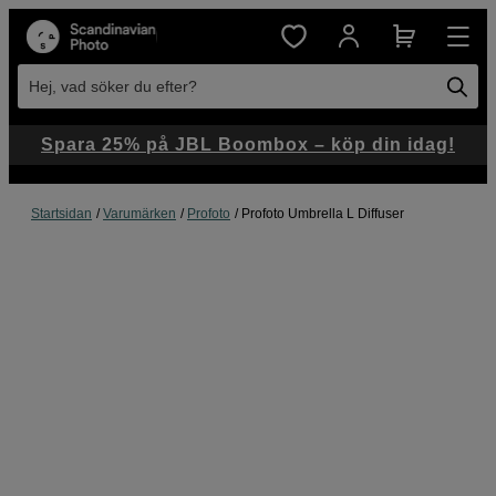
Hej, vad söker du efter?
Spara 25% på JBL Boombox – köp din idag!
Startsidan
Varumärken
Profoto
Profoto Umbrella L Diffuser