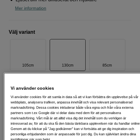
Mer information
Välj variant
105cm
130cm
85cm
990
SEK
Vi använder cookies
Vi använder cookies för att samla in data så att vi kan förbättra din upplevelse på vår
webbplats, analysera trafiken, anpassa innehåll och visa relevant personaliserad
Antal
Lägg i kundvagn
marknadsföring. Dessa cookies inkluderar både våra egna och från våra externa
partners som t.ex Google där vi delar data med dem för att personalisera
marknadsföring. Vårt mål är att alltid visa dig det innehåll som du verkligen är
intresserad av, för att du ska få den bästa tänkbara upplevelsen när du handlar online
Genom att du klickar på ”Jag godkänner” kan vi fortsätta att ge dig inspiration och
Delbetala från 127 SEK/mån via
personliga erbjudanden som är anpassade för just dig. Du kan självklart ändra dina
Exempel: 12 mån, 127 SEK/mån, totalt 2 019 SEK, effektiv ränta 0,00 %
inställningar när som helst.