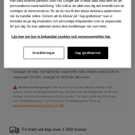
Mer information
från våra externa partners som t.ex Google där vi delar data med dem för att
personalisera marknadsföring. Vårt mål är att alltid visa dig det innehåll som du
verkligen är intresserad av, för att du ska få den bästa tänkbara upplevelsen
när du handlar online. Genom att du klickar på ”Jag godkänner” kan vi
fortsätta att ge dig inspiration och personliga erbjudanden som är anpassade
5 890
SEK
för just dig. Du kan självklart ändra dina inställningar när som helst.
Läs mer om hur vi behandlar cookies och personuppgifter här.
Antal
Lägg i kundvagn
Inställningar
Jag godkänner
Delbetala från 194 SEK/mån via
Exempel: 48 mån, 194 SEK/mån, totalt 9 891 SEK, effektiv ränta 10,45 %
Startavgift 579 SEK, aviavgift 45 SEK/mån tillkommer
Att låna kostar pengar!
Om du inte kan betala tillbaka skulden i tid
riskerar du en betalningsanmärkning. Det kan leda till svårigheter att få hyra
bostad, teckna abonnemang och få nya lån. För stöd, vänd dig till budget-
och skuldrådgivningen i din kommun. Kontaktuppgifter finns på
konsumentverket.se (öppnas i ny flik)
Fri frakt vid köp över 1 500 kronor