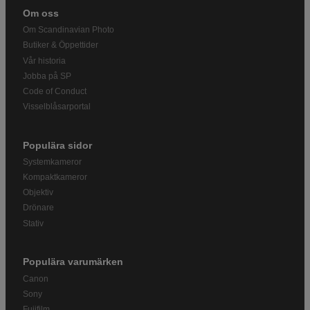
Om oss
Om Scandinavian Photo
Butiker & Öppettider
Vår historia
Jobba på SP
Code of Conduct
Visselblåsarportal
Populära sidor
Systemkameror
Kompaktkameror
Objektiv
Drönare
Stativ
Populära varumärken
Canon
Sony
Fujifilm