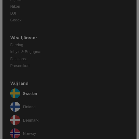
Nikon
DJI
Godox
Våra tjänster
Företag
Inbyte & Begagnat
Fotokonst
Presentkort
Välj land
Sweden
Finland
Denmark
Norway