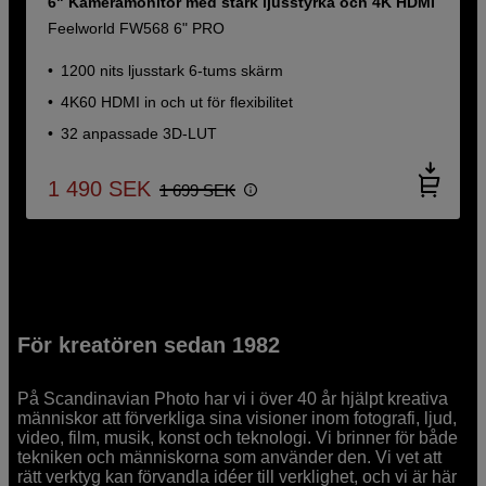
6" Kameramonitor med stark ljusstyrka och 4K HDMI
Feelworld FW568 6" PRO
1200 nits ljusstark 6-tums skärm
4K60 HDMI in och ut för flexibilitet
32 anpassade 3D-LUT
1 490
SEK
1 699
SEK
För kreatören sedan 1982
På Scandinavian Photo har vi i över 40 år hjälpt kreativa
människor att förverkliga sina visioner inom fotografi, ljud,
video, film, musik, konst och teknologi. Vi brinner för både
tekniken och människorna som använder den. Vi vet att
rätt verktyg kan förvandla idéer till verklighet, och vi är här