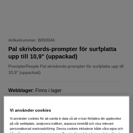
Artikelnummer: B050046
Pal skrivbords-prompter för surfplatta
upp till 10,9" (uppackad)
PrompterPeople
Pal skrivbords-prompter för surfplatta upp till
10,9" (uppackad)
Webblager
:
Finns i lager
Nyskick
Vi använder cookies
1 års garanti
Vi använder cookies för att samla in data så att vi kan förbättra din upplevelse
på vår webbplats, analysera trafiken, anpassa innehåll och visa relevant
Bilden visar en ny produkt
personaliserad marknadsföring. Dessa cookies inkluderar både våra egna och