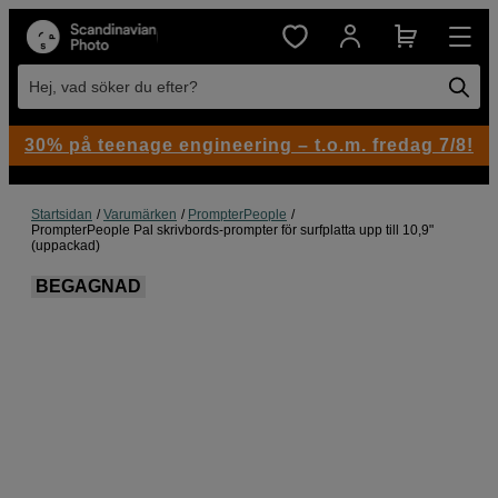
Hej, vad söker du efter?
30% på teenage engineering – t.o.m. fredag 7/8!
Startsidan
Varumärken
PrompterPeople
PrompterPeople Pal skrivbords-prompter för surfplatta upp till 10,9"
(uppackad)
BEGAGNAD