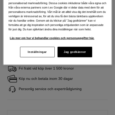
personaliserad marknadsföring. Dessa cookies inkluderar både våra egna och
från våra externa partners som t.ex Google där vi delar data med dem för att
personalisera marknadsföring. Vårt mål är att alltid visa dig det innehåll som du
475
SEK
verkligen är intresserad av, för att du ska få den bästa tänkbara upplevelsen
när du handlar online. Genom att du klickar på ”Jag godkänner” kan vi
Handla tryggt med delbetalning eller faktura
Info
fortsätta att ge dig inspiration och personliga erbjudanden som är anpassade
för just dig. Du kan självklart ändra dina inställningar när som helst.
Antal
Lägg i kundvagn
Läs mer om hur vi behandlar cookies och personuppgifter här.
Inställningar
Jag godkänner
Fri frakt vid köp över 1 500 kronor
Köp nu och betala inom 30 dagar
Personlig service och expertrådgivning