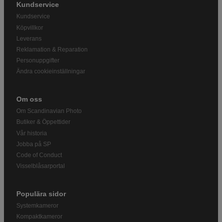
Kundservice
Kundservice
Köpvillkor
Leverans
Reklamation & Reparation
Personuppgifter
Ändra cookieinställningar
Om oss
Om Scandinavian Photo
Butiker & Öppettider
Vår historia
Jobba på SP
Code of Conduct
Visselblåsarportal
Populära sidor
Systemkameror
Kompaktkameror