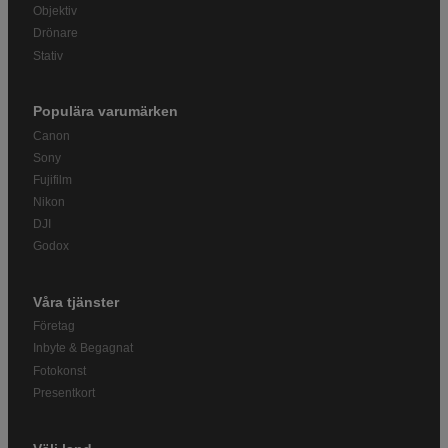
Objektiv
Drönare
Stativ
Populära varumärken
Canon
Sony
Fujifilm
Nikon
DJI
Godox
Våra tjänster
Företag
Inbyte & Begagnat
Fotokonst
Presentkort