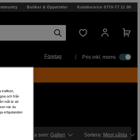
ommunity
Butiker & Öppettider
Kundservice
0770-77 11 00
Företag
Pris inkl. moms
 trafiken,
egna och från
rt mål är att
lsen när du
liga erbjudanden
Visa som:
Galleri
Sortera
:
Mest sålda