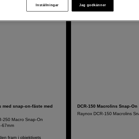
Inställningar
Jag godkänner
ns med snap-on-fäste med
DCR-150 Macrolins Snap-On
Raynox DCR-150 Macrolins S
-250 Macro Snap-On
52-67mm
den fram i objektivets