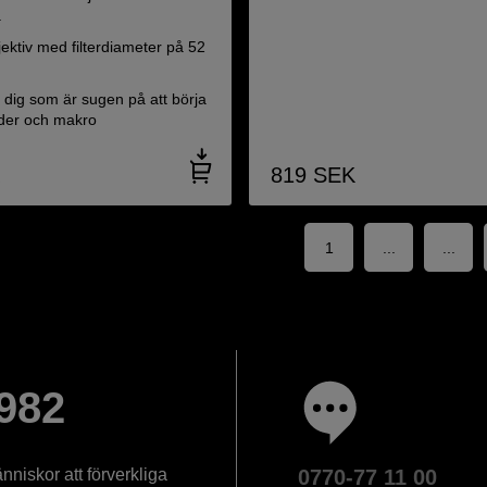
a
ektiv med filterdiameter på 52
r dig som är sugen på att börja
lder och makro
819
SEK
1
...
...
982
nniskor att förverkliga
0770-77 11 00