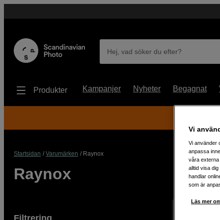
Hej, vad söker du efter?
Kampanjer
Nyheter
Begagnat
Produkter
Vi använ
Vi använder c
anpassa inne
Startsidan
Varumärken
Raynox
våra externa 
Raynox
alltid visa d
handlar onlin
som är anpass
Läs mer om
Visar 2 prod
Filtrering