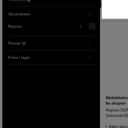
Varumärken
Raynox
2
Passar till
Finns i lager
Närbildsli
8x-diopter
Raynox DCR
Universal 
Kläm fast 