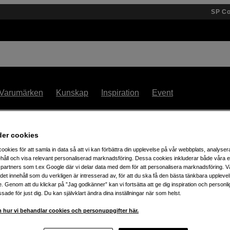
SP C
Varumärken
Kunskap
Inspiration
Event
30% på teenage engineering – t.o.m. fredag 7/8!
der cookies
ookies för att samla in data så att vi kan förbättra din upplevelse på vår webbplats, analysera
håll och visa relevant personaliserad marknadsföring. Dessa cookies inkluderar både våra 
partners som t.ex Google där vi delar data med dem för att personalisera marknadsföring. Vå
ig det innehåll som du verkligen är intresserad av, för att du ska få den bästa tänkbara uppleve
e. Genom att du klickar på ”Jag godkänner” kan vi fortsätta att ge dig inspiration och person
ade för just dig. Du kan självklart ändra dina inställningar när som helst.
 hur vi behandlar cookies och personuppgifter här.
ukter