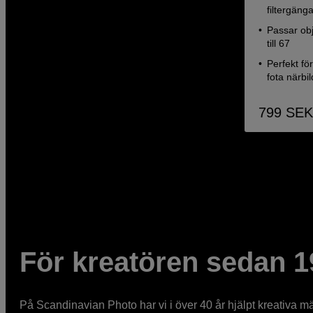
filtergäng
Passar obj
till 67
Perfekt fö
fota närbi
799
SEK
För kreatören sedan 1
På Scandinavian Photo har vi i över 40 år hjälpt kreativa mä