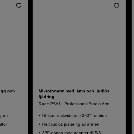
ogg och
Mikrofonarm med jämn och ljudlös
fjädring
Røde PSA1+ Professional Studio Arm
gare
Utökad räckvidd och 360°-rotation
ttor
Helt ljudlös justering av armen
3/8"-gänga med adapter till 5/8"