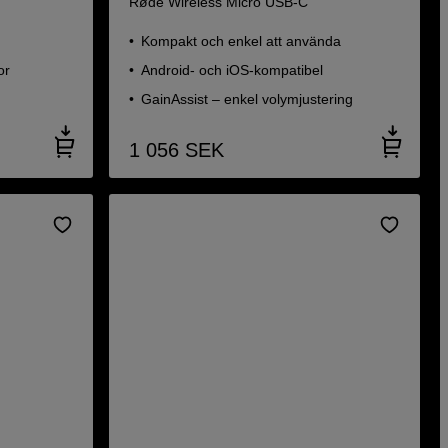
Røde Wireless Micro USB-C
Kompakt och enkel att använda
or
Android- och iOS-kompatibel
GainAssist – enkel volymjustering
1 056
SEK