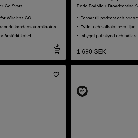
er Go Svart
Røde PodMic + Broadcasting 
för Wireless GO
Passar till podcast och strea
gande kondensatormikrofon
Fylligt och välbalanserat ljud
arförstärkt kabel
Inbyggt puffskydd och hållare
1 690
SEK