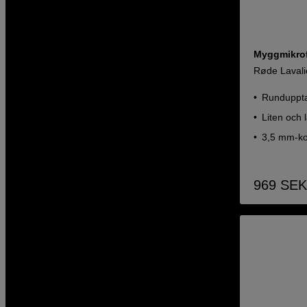
Myggmikrof
Røde Lavalie
Runduppta
Liten och l
3,5 mm-ko
969
SEK