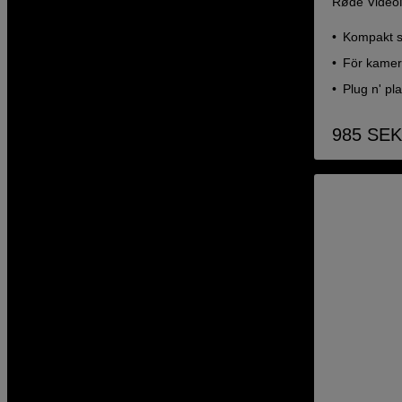
Røde VideoM
Kompakt s
För kamer
Plug n' p
985
SEK