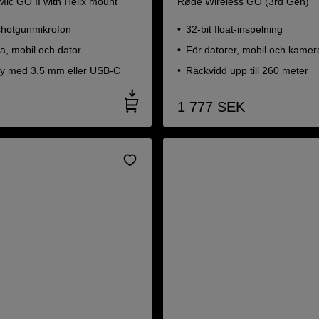
ic GO II with Helix mount
Røde Wireless GO (3rd Gen)
hotgunmikrofon
32-bit float-inspelning
a, mobil och dator
För datorer, mobil och kamer
lay med 3,5 mm eller USB-C
Räckvidd upp till 260 meter
1 777
SEK