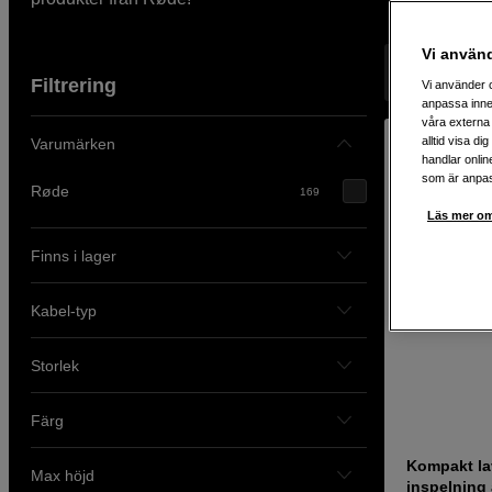
Vi använ
Visar 169 pr
Filtrering
Vi använder c
anpassa inne
våra externa 
alltid visa d
Varumärken
handlar onlin
som är anpass
Røde
169
Läs mer om
Finns i lager
Kabel-typ
Storlek
Färg
Kompakt lav
Max höjd
inspelning 