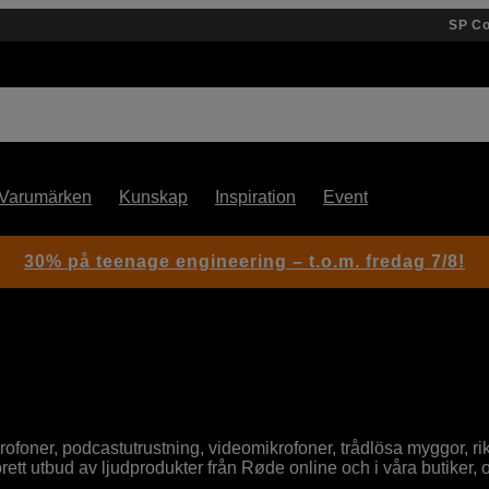
SP C
Varumärken
Kunskap
Inspiration
Event
30% på teenage engineering – t.o.m. fredag 7/8!
oner, podcastutrustning, videomikrofoner, trådlösa myggor, rik
brett utbud av ljudprodukter från Røde online och i våra butiker, 