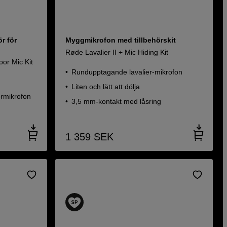
r för
Myggmikrofon med tillbehörskit
Røde Lavalier II + Mic Hiding Kit
or Mic Kit
Rundupptagande lavalier-mikrofon
Liten och lätt att dölja
rmikrofon
3,5 mm-kontakt med låsring
1 359
SEK