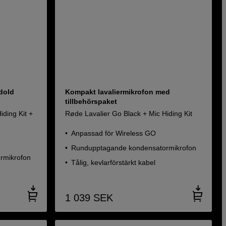
 dold
Kompakt lavaliermikrofon med
tillbehörspaket
iding Kit +
Røde Lavalier Go Black + Mic Hiding Kit
Anpassad för Wireless GO
Rundupptagande kondensatormikrofon
rmikrofon
Tålig, kevlarförstärkt kabel
1 039
SEK