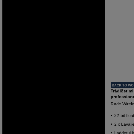
BACK TO W
Trådlöst m
professione
Røde Wirel
32-bit floa
2 x Lavalie
Laddetui i