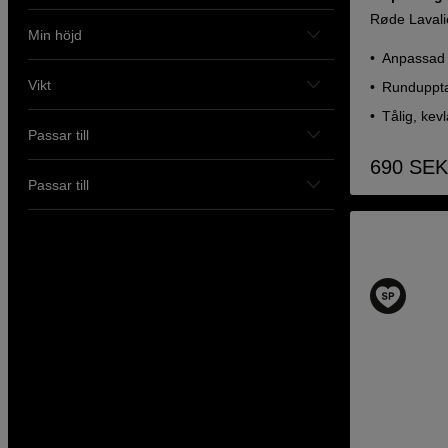
Røde Lavali
Min höjd
Anpassad 
Vikt
Runduppta
Tålig, kevl
Passar till
690
SEK
Passar till