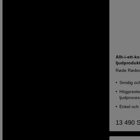
Allt-i-ett-
ljudprodukt
Røde Rødec
Smidig och
Högpreste
ljudproces
Enkel och
13 490