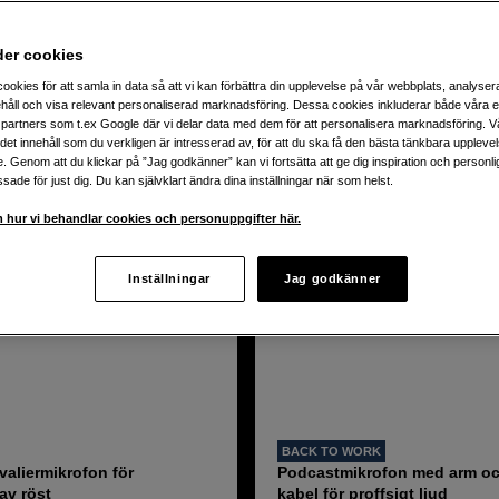
der cookies
odukter
ookies för att samla in data så att vi kan förbättra din upplevelse på vår webbplats, analysera
håll och visa relevant personaliserad marknadsföring. Dessa cookies inkluderar både våra 
partners som t.ex Google där vi delar data med dem för att personalisera marknadsföring. Vå
ig det innehåll som du verkligen är intresserad av, för att du ska få den bästa tänkbara uppleve
e. Genom att du klickar på ”Jag godkänner” kan vi fortsätta att ge dig inspiration och person
ade för just dig. Du kan självklart ändra dina inställningar när som helst.
 hur vi behandlar cookies och personuppgifter här.
Inställningar
Jag godkänner
BACK TO WORK
aliermikrofon för
Podcastmikrofon med arm o
av röst
kabel för proffsigt ljud