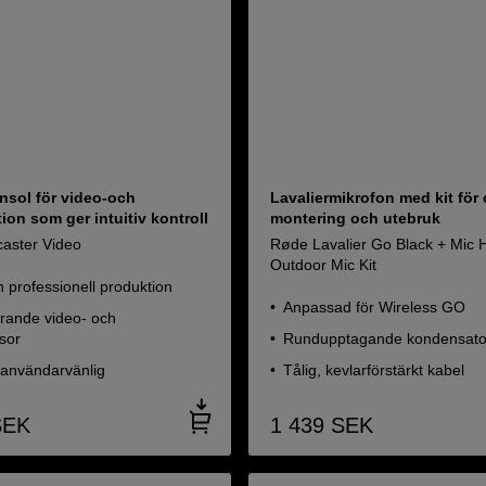
konsol för video-och
Lavaliermikrofon med kit för
ion som ger intuitiv kontroll
montering och utebruk
aster Video
Røde Lavalier Go Black + Mic H
Outdoor Mic Kit
 professionell produktion
Anpassad för Wireless GO
rande video- och
sor
Rundupptagande kondensato
 användarvänlig
Tålig, kevlarförstärkt kabel
SEK
1 439
SEK