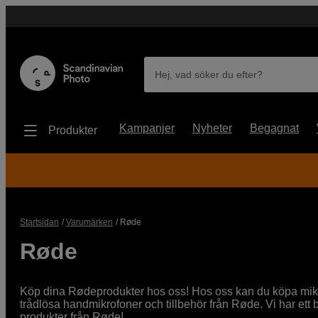
Hej, vad söker du efter?
Kampanjer
Nyheter
Begagnat
Produkter
Startsidan
Varumärken
Røde
Røde
Köp dina Rødeprodukter hos oss! Hos oss kan du köpa mikrof
trådlösa handmikrofoner och tillbehör från Røde. Vi har ett 
produkter från Røde!