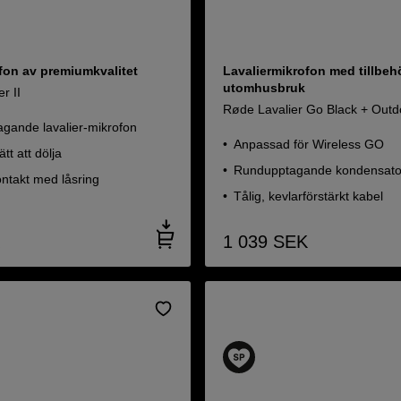
on av premiumkvalitet
Lavaliermikrofon med tillbehö
utomhusbruk
r II
Røde Lavalier Go Black + Outdo
gande lavalier-mikrofon
Anpassad för Wireless GO
ätt att dölja
Rundupptagande kondensato
ntakt med låsring
Tålig, kevlarförstärkt kabel
1 039
SEK