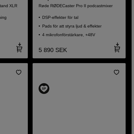
Stand XLR
Røde RØDECaster Pro II podcastmixer
ming
DSP-effekter för tal
Pads för att styra ljud & effekter
4 mikrofonförstärkare, +48V
5 890
SEK