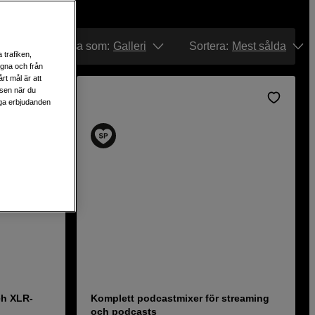
Visa som:
Galleri
Sortera
:
Mest sålda
 trafiken,
egna och från
rt mål är att
lsen när du
liga erbjudanden
ch XLR-
Komplett podcastmixer för streaming
och podcasts