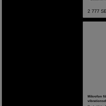
2 777
S
Mikrofon fö
vibrations