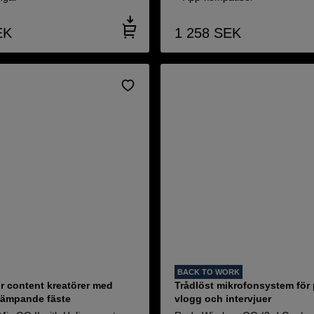
EK
1 258
SEK
BACK TO WORK
r content kreatörer med
Trådlöst mikrofonsystem för
dämpande fäste
vlogg och intervjuer