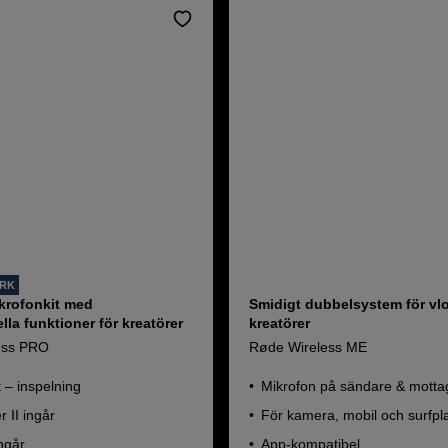
ORK
ikrofonkit med
Smidigt dubbelsystem för vl
lla funktioner för kreatörer
kreatörer
ess PRO
Røde Wireless ME
t – inspelning
Mikrofon på sändare & motta
r II ingår
För kamera, mobil och surfpla
ngår
App-kompatibel