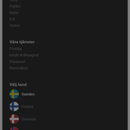
Fujifilm
Nikon
DJI
Godox
Våra tjänster
Företag
Inbyte & Begagnat
Fotokonst
Presentkort
Välj land
Sweden
Finland
Denmark