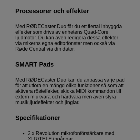
Processorer och effekter
Med RØDECaster Duo får du ett flertal inbyggda
effekter som drivs av enhetens Quad-Core
ljudmotor. Du kan även redigera dessa effekter
via mixerns egna editorfönster men också via
Røde Central via din dator.
SMART Pads
Med RØDECaster Duo kan du anpassa varje pad
för att utföra en mängd olika funktioner så som att
aktivera rösteffekter, skicka MIDI kommandon till
extern mjukvara och hårdvara men även styra
musik,ljudeffekter och jinglar.
Specifikationer
2 x Revolution mikrofonförstärkare med
XLR/TELE ingångar