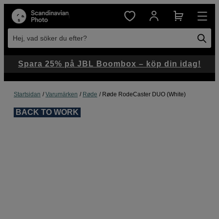
Hej, vad söker du efter?
Spara 25% på JBL Boombox – köp din idag!
Startsidan
Varumärken
Røde
Røde RodeCaster DUO (White)
BACK TO WORK