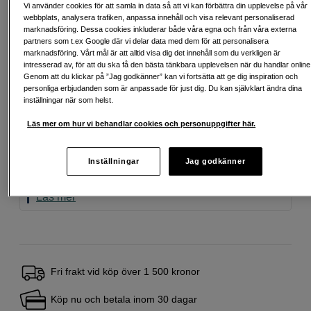
Vi använder cookies för att samla in data så att vi kan förbättra din upplevelse på vår
Delbetala från 152 SEK/mån via
webbplats, analysera trafiken, anpassa innehåll och visa relevant personaliserad
marknadsföring. Dessa cookies inkluderar både våra egna och från våra externa
Exempel: 48 mån, 152 SEK/mån, totalt 7 875 SEK, effektiv ränta 10,45 %
partners som t.ex Google där vi delar data med dem för att personalisera
Startavgift 579 SEK, aviavgift 45 SEK/mån tillkommer
marknadsföring. Vårt mål är att alltid visa dig det innehåll som du verkligen är
intresserad av, för att du ska få den bästa tänkbara upplevelsen när du handlar online
Att låna kostar pengar!
Om du inte kan betala tillbaka skulden i tid
Genom att du klickar på ”Jag godkänner” kan vi fortsätta att ge dig inspiration och
riskerar du en betalningsanmärkning. Det kan leda till svårigheter att få hyra
personliga erbjudanden som är anpassade för just dig. Du kan självklart ändra dina
bostad, teckna abonnemang och få nya lån. För stöd, vänd dig till budget-
inställningar när som helst.
och skuldrådgivningen i din kommun. Kontaktuppgifter finns på
konsumentverket.se (öppnas i ny flik)
Läs mer om hur vi behandlar cookies och personuppgifter här.
Back to Work
Inställningar
Jag godkänner
Den här produkten ingår i vårt Back to Work-utbud
– noggrant utvald för kreativa arbetsflöden.
Läs mer
Fri frakt vid köp över 1 500 kronor
Köp nu och betala inom 30 dagar