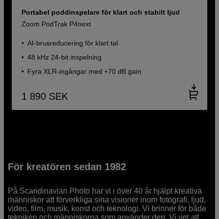
Portabel poddinspelare för klart och stabilt ljud
Zoom PodTrak P4next
AI-brusreducering för klart tal
48 kHz 24-bit inspelning
Fyra XLR-ingångar med +70 dB gain
1 890
SEK
För kreatören sedan 1982
På Scandinavian Photo har vi i över 40 år hjälpt kreativa
människor att förverkliga sina visioner inom fotografi, ljud,
video, film, musik, konst och teknologi. Vi brinner för både
tekniken och människorna som använder den. Vi vet att