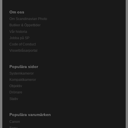
Om oss
Om Scandinavian Photo
Butiker & Öppettider
Vår historia
Jobba på SP
Code of Conduct
Visselblåsarportal
Populära sidor
Systemkameror
Kompaktkameror
Objektiv
Drönare
Stativ
Populära varumärken
Canon
Sony