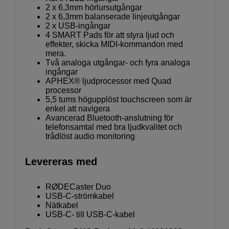
2 x 6,3mm hörlursutgångar
2 x 6,3mm balanserade linjeutgångar
2 x USB-ingångar
4 SMART Pads för att styra ljud och
effekter, skicka MIDI-kommandon med
mera.
Två analoga utgångar- och fyra analoga
ingångar
APHEX® ljudprocessor med Quad
processor
5,5 tums högupplöst touchscreen som är
enkel att navigera
Avancerad Bluetooth-anslutning för
telefonsamtal med bra ljudkvalitet och
trådlöst audio monitoring
Levereras med
RØDECaster Duo
USB-C-strömkabel
Nätkabel
USB-C- till USB-C-kabel