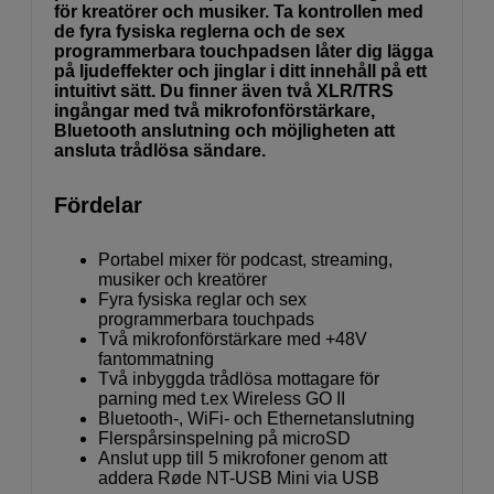
för kreatörer och musiker. Ta kontrollen med
de fyra fysiska reglerna och de sex
programmerbara touchpadsen låter dig lägga
på ljudeffekter och jinglar i ditt innehåll på ett
intuitivt sätt. Du finner även två XLR/TRS
ingångar med två mikrofonförstärkare,
Bluetooth anslutning och möjligheten att
ansluta trådlösa sändare.
Fördelar
Portabel mixer för podcast, streaming,
musiker och kreatörer
Fyra fysiska reglar och sex
programmerbara touchpads
Två mikrofonförstärkare med +48V
fantommatning
Två inbyggda trådlösa mottagare för
parning med t.ex Wireless GO II
Bluetooth-, WiFi- och Ethernetanslutning
Flerspårsinspelning på microSD
Anslut upp till 5 mikrofoner genom att
addera Røde NT-USB Mini via USB