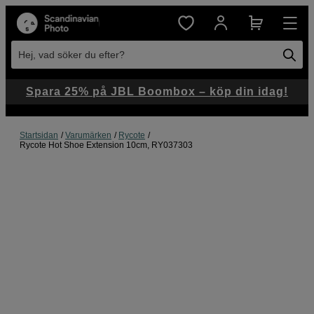
Hej, vad söker du efter?
Spara 25% på JBL Boombox – köp din idag!
Startsidan
Varumärken
Rycote
Rycote Hot Shoe Extension 10cm, RY037303