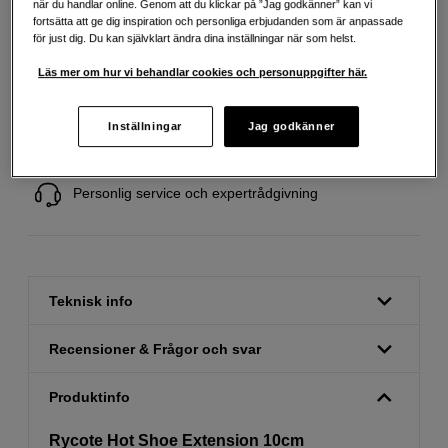
när du handlar online. Genom att du klickar på ”Jag godkänner” kan vi
fortsätta att ge dig inspiration och personliga erbjudanden som är anpassade
för just dig. Du kan självklart ändra dina inställningar när som helst.
Läs mer om hur vi behandlar cookies och personuppgifter här.
Fri frakt vid köp över 1 500 kronor
Inställningar
Jag godkänner
Köp nu och betala inom 30 dagar
Personlig service och expertrådgivning
Teknisk info
Recensioner & Frågor och svar
Produktinfo
Rycote Hot Shoe Extension 10cm