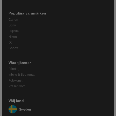
Populära varumärken
Canon
Sony
Fujifilm
Nikon
DJI
Godox
Våra tjänster
Företag
Inbyte & Begagnat
Fotokonst
Presentkort
Välj land
Sweden