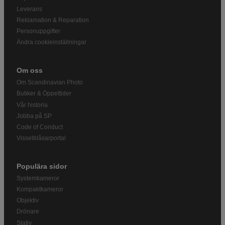
Leverans
Reklamation & Reparation
Personuppgifter
Ändra cookieinställningar
Om oss
Om Scandinavian Photo
Butiker & Öppettider
Vår historia
Jobba på SP
Code of Conduct
Visselblåsarportal
Populära sidor
Systemkameror
Kompaktkameror
Objektiv
Drönare
Stativ