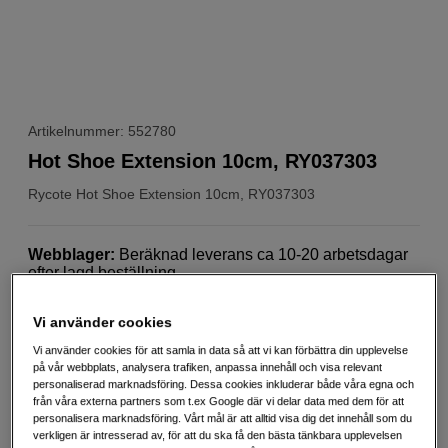
Artikelnummer: 552780
Hot Shoe Extension 10cm, RY037303
Rycote
Hot Shoe Extension 10cm, RY037303
Webblager
:
Beräknad leverans ca 10-20 arbetsdagar
efter lagd beställning
Butikslager
:
Visa butik
Vi använder cookies
Vi använder cookies för att samla in data så att vi kan förbättra din upplevelse
379
SEK
på vår webbplats, analysera trafiken, anpassa innehåll och visa relevant
personaliserad marknadsföring. Dessa cookies inkluderar både våra egna och
Handla tryggt med delbetalning eller faktura
Info
från våra externa partners som t.ex Google där vi delar data med dem för att
personalisera marknadsföring. Vårt mål är att alltid visa dig det innehåll som du
Antal
Lägg i kundvagn
verkligen är intresserad av, för att du ska få den bästa tänkbara upplevelsen