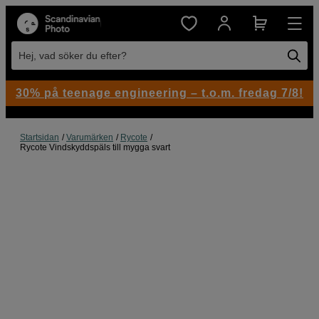
Hej, vad söker du efter?
30% på teenage engineering – t.o.m. fredag 7/8!
Startsidan
Varumärken
Rycote
Rycote Vindskyddspäls till mygga svart