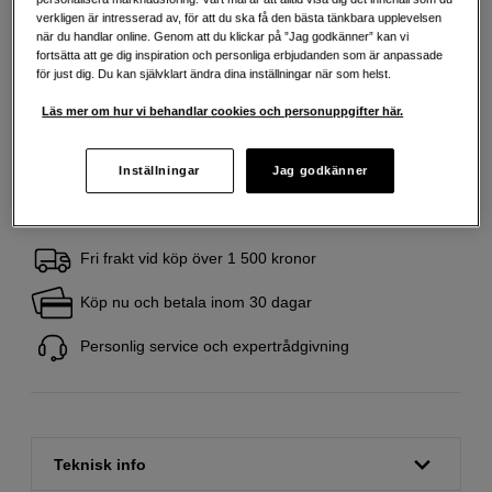
verkligen är intresserad av, för att du ska få den bästa tänkbara upplevelsen
329
SEK
när du handlar online. Genom att du klickar på ”Jag godkänner” kan vi
fortsätta att ge dig inspiration och personliga erbjudanden som är anpassade
Handla tryggt med delbetalning eller faktura
Info
för just dig. Du kan självklart ändra dina inställningar när som helst.
Antal
Läs mer om hur vi behandlar cookies och personuppgifter här.
Lägg i kundvagn
Inställningar
Jag godkänner
Fri frakt vid köp över 1 500 kronor
Köp nu och betala inom 30 dagar
Personlig service och expertrådgivning
Teknisk info