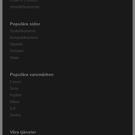
Code of Conduct
Visselblåsarportal
Populära sidor
Systemkameror
Kompaktkameror
Objektiv
Drönare
Stativ
Populära varumärken
Canon
Sony
Fujifilm
Nikon
DJI
Godox
Våra tjänster