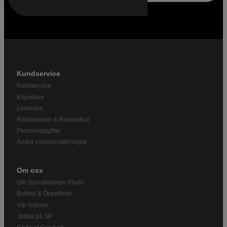
Kundservice
Kundservice
Köpvillkor
Leverans
Reklamation & Reparation
Personuppgifter
Ändra cookieinställningar
Om oss
Om Scandinavian Photo
Butiker & Öppettider
Vår historia
Jobba på SP