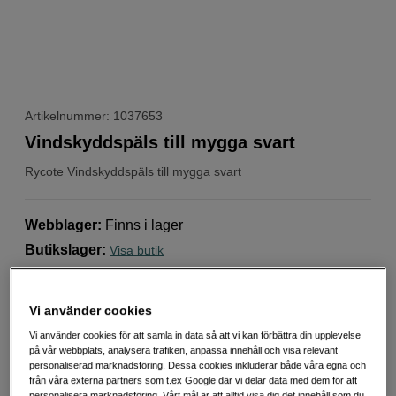
Artikelnummer: 1037653
Vindskyddspäls till mygga svart
Rycote
Vindskyddspäls till mygga svart
Webblager
:
Finns i lager
Butikslager
:
Visa butik
Minskar vindljud och handljud vid filmning
Vi använder cookies
Bibehåller god ljudkvalitet
Vi använder cookies för att samla in data så att vi kan förbättra din upplevelse
på vår webbplats, analysera trafiken, anpassa innehåll och visa relevant
Mer information
personaliserad marknadsföring. Dessa cookies inkluderar både våra egna och
från våra externa partners som t.ex Google där vi delar data med dem för att
personalisera marknadsföring. Vårt mål är att alltid visa dig det innehåll som du