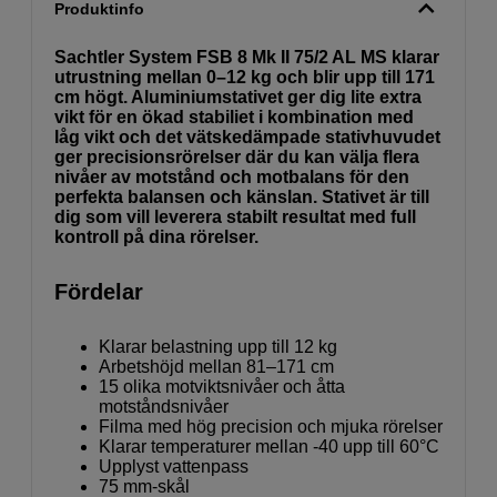
Produktinfo
Sachtler System FSB 8 Mk II 75/2 AL MS klarar
utrustning mellan 0–12 kg och blir upp till 171
cm högt. Aluminiumstativet ger dig lite extra
vikt för en ökad stabiliet i kombination med
låg vikt och det vätskedämpade stativhuvudet
ger precisionsrörelser där du kan välja flera
nivåer av motstånd och motbalans för den
perfekta balansen och känslan. Stativet är till
dig som vill leverera stabilt resultat med full
kontroll på dina rörelser.
Fördelar
Klarar belastning upp till 12 kg
Arbetshöjd mellan 81–171 cm
15 olika motviktsnivåer och åtta
motståndsnivåer
Filma med hög precision och mjuka rörelser
Klarar temperaturer mellan -40 upp till 60°C
Upplyst vattenpass
75 mm-skål