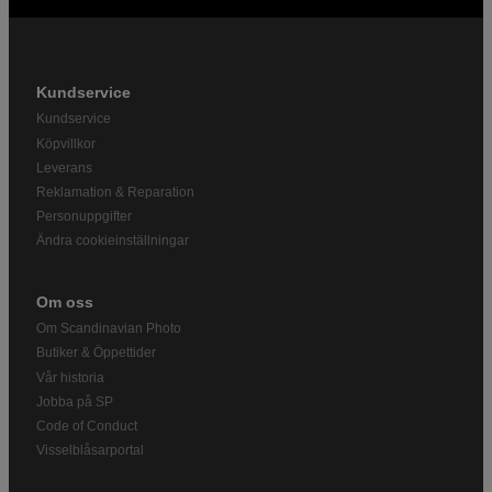
Kundservice
Kundservice
Köpvillkor
Leverans
Reklamation & Reparation
Personuppgifter
Ändra cookieinställningar
Om oss
Om Scandinavian Photo
Butiker & Öppettider
Vår historia
Jobba på SP
Code of Conduct
Visselblåsarportal