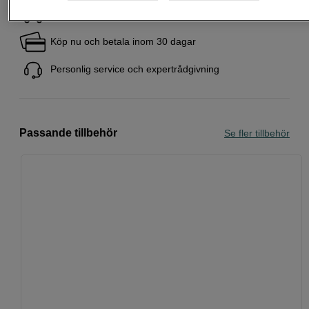
Fri frakt vid köp över 1 500 kronor
Köp nu och betala inom 30 dagar
Personlig service och expertrådgivning
Passande tillbehör
Se fler tillbehör