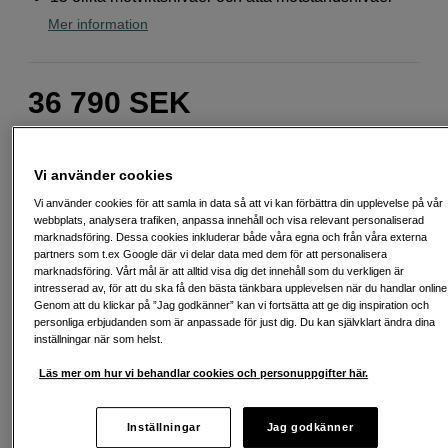
Mer information
36 790
SEK
Antal
Lägg i kundvagn
Vi använder cookies
Vi använder cookies för att samla in data så att vi kan förbättra din upplevelse på vår
webbplats, analysera trafiken, anpassa innehåll och visa relevant personaliserad
Delbetala från 977 SEK/mån via
marknadsföring. Dessa cookies inkluderar både våra egna och från våra externa
partners som t.ex Google där vi delar data med dem för att personalisera
Exempel: 48 mån, 977 SEK/mån, totalt 47 475 SEK, effektiv ränta 10,45 %
marknadsföring. Vårt mål är att alltid visa dig det innehåll som du verkligen är
Startavgift 579 SEK, aviavgift 45 SEK/mån tillkommer
intresserad av, för att du ska få den bästa tänkbara upplevelsen när du handlar online
Genom att du klickar på ”Jag godkänner” kan vi fortsätta att ge dig inspiration och
Att låna kostar pengar!
Om du inte kan betala tillbaka skulden i tid
personliga erbjudanden som är anpassade för just dig. Du kan självklart ändra dina
riskerar du en betalningsanmärkning. Det kan leda till svårigheter att få hyra
inställningar när som helst.
bostad, teckna abonnemang och få nya lån. För stöd, vänd dig till budget-
och skuldrådgivningen i din kommun. Kontaktuppgifter finns på
konsumentverket.se (öppnas i ny flik)
Läs mer om hur vi behandlar cookies och personuppgifter här.
Inställningar
Jag godkänner