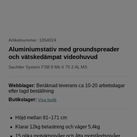
Artikelnummer: 1054024
Aluminiumstativ med groundspreader
och vätskedämpat videohuvud
Sachtler
System FSB 8 Mk II 75 2 AL MS
Webblager
:
Beräknad leverans ca 10-20 arbetsdagar
efter lagd beställning
Butikslager
:
Visa butik
Höjd mellan 81–171 cm
Klarar 12kg belastning och väger 5,4kg
15 olika motviktsnivåer och åtta motståndsnivåer