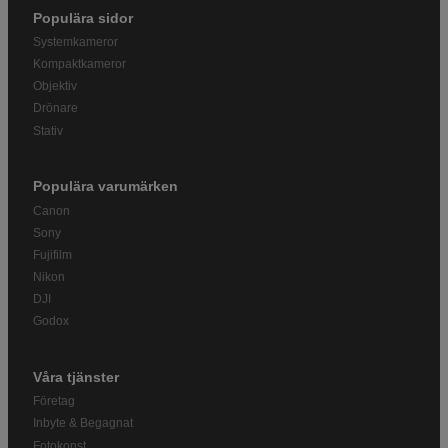
Populära sidor
Systemkameror
Kompaktkameror
Objektiv
Drönare
Stativ
Populära varumärken
Canon
Sony
Fujifilm
Nikon
DJI
Godox
Våra tjänster
Företag
Inbyte & Begagnat
Fotokonst