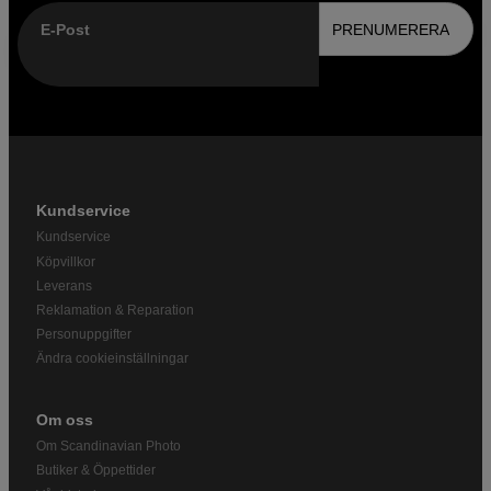
E-Post
PRENUMERERA
Kundservice
Kundservice
Köpvillkor
Leverans
Reklamation & Reparation
Personuppgifter
Ändra cookieinställningar
Om oss
Om Scandinavian Photo
Butiker & Öppettider