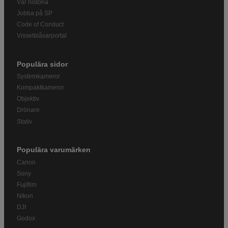
Vår historia
Jobba på SP
Code of Conduct
Visselblåsarportal
Populära sidor
Systemkameror
Kompaktkameror
Objektiv
Drönare
Stativ
Populära varumärken
Canon
Sony
Fujifilm
Nikon
DJI
Godox