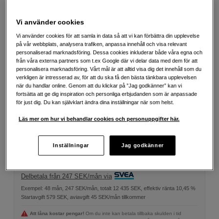
Välj variant
Vi använder cookies
Vi använder cookies för att samla in data så att vi kan förbättra din upplevelse
på vår webbplats, analysera trafiken, anpassa innehåll och visa relevant
personaliserad marknadsföring. Dessa cookies inkluderar både våra egna och
från våra externa partners som t.ex Google där vi delar data med dem för att
personalisera marknadsföring. Vårt mål är att alltid visa dig det innehåll som du
1TB
2TB
4TB
verkligen är intresserad av, för att du ska få den bästa tänkbara upplevelsen
när du handlar online. Genom att du klickar på ”Jag godkänner” kan vi
fortsätta att ge dig inspiration och personliga erbjudanden som är anpassade
för just dig. Du kan självklart ändra dina inställningar när som helst.
7 990
SEK
Läs mer om hur vi behandlar cookies och personuppgifter här.
Antal
Lägg i kundvagn
Inställningar
Jag godkänner
Delbetala från 247 SEK/mån via
Exempel: 48 mån, 247 SEK/mån, totalt 12 435 SEK, effektiv ränta 10,45 %
Startavgift 579 SEK, aviavgift 45 SEK/mån tillkommer
Att låna kostar pengar!
Om du inte kan betala tillbaka skulden i tid