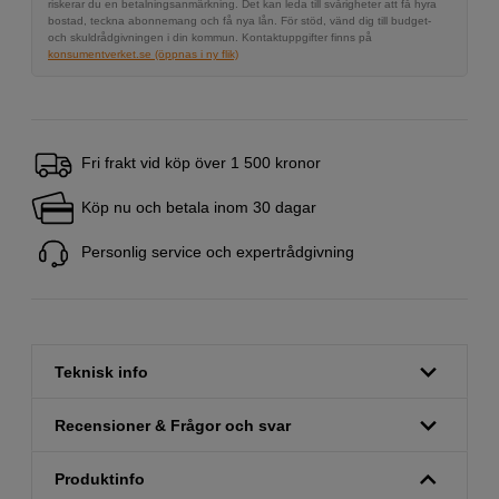
riskerar du en betalningsanmärkning. Det kan leda till svårigheter att få hyra
bostad, teckna abonnemang och få nya lån. För stöd, vänd dig till budget-
och skuldrådgivningen i din kommun. Kontaktuppgifter finns på
konsumentverket.se (öppnas i ny flik)
Fri frakt vid köp över 1 500 kronor
Köp nu och betala inom 30 dagar
Personlig service och expertrådgivning
Teknisk info
Recensioner & Frågor och svar
Produktinfo