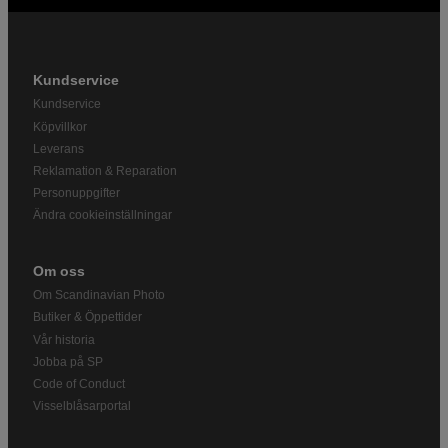
Kundservice
Kundservice
Köpvillkor
Leverans
Reklamation & Reparation
Personuppgifter
Ändra cookieinställningar
Om oss
Om Scandinavian Photo
Butiker & Öppettider
Vår historia
Jobba på SP
Code of Conduct
Visselblåsarportal