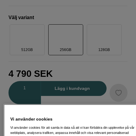
Välj variant
512GB
256GB
128GB
4 790
SEK
Antal
Lägg i kundvagn
Delbetala från 166 SEK/mån via
Vi använder cookies
Exempel: 48 mån, 166 SEK/mån, totalt 8 547 SEK, effektiv ränta 10,45 %
Startavgift 579 SEK, aviavgift 45 SEK/mån tillkommer
Vi använder cookies för att samla in data så att vi kan förbättra din upplevelse på vår
webbplats, analysera trafiken, anpassa innehåll och visa relevant personaliserad