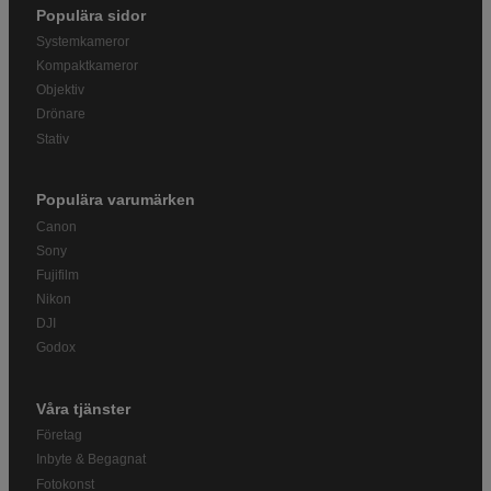
Populära sidor
Systemkameror
Kompaktkameror
Objektiv
Drönare
Stativ
Populära varumärken
Canon
Sony
Fujifilm
Nikon
DJI
Godox
Våra tjänster
Företag
Inbyte & Begagnat
Fotokonst