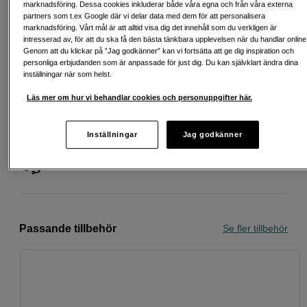
Att låna kostar pengar!
Om du inte kan betala tillbaka skulden i tid
marknadsföring. Dessa cookies inkluderar både våra egna och från våra externa
riskerar du en betalningsanmärkning. Det kan leda till svårigheter att få hyra
partners som t.ex Google där vi delar data med dem för att personalisera
bostad, teckna abonnemang och få nya lån. För stöd, vänd dig till budget-
marknadsföring. Vårt mål är att alltid visa dig det innehåll som du verkligen är
och skuldrådgivningen i din kommun. Kontaktuppgifter finns på
intresserad av, för att du ska få den bästa tänkbara upplevelsen när du handlar online
konsumentverket.se (öppnas i ny flik)
Genom att du klickar på ”Jag godkänner” kan vi fortsätta att ge dig inspiration och
personliga erbjudanden som är anpassade för just dig. Du kan självklart ändra dina
inställningar när som helst.
Läs mer om hur vi behandlar cookies och personuppgifter här.
Fri frakt vid köp över 1 500 kronor
Inställningar
Jag godkänner
Köp nu och betala inom 30 dagar
Personlig service och expertrådgivning
Passande tillbehör
Se fler tillbehör