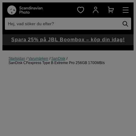
Hej, vad söker du efter?
Spara 25% på JBL Boombox – köp din idag!
Startsidan
Varumärken
SanDisk
SanDisk CFexpress Type B Extreme Pro 256GB 1700MB/s