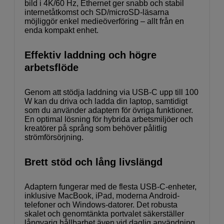
bild i 4K/60 Hz, Ethernet ger snabb och stabil
internetåtkomst och SD/microSD-läsarna
möjliggör enkel medieöverföring – allt från en
enda kompakt enhet.
Effektiv laddning och högre
arbetsflöde
Genom att stödja laddning via USB-C upp till 100
W kan du driva och ladda din laptop, samtidigt
som du använder adaptern för övriga funktioner.
En optimal lösning för hybrida arbetsmiljöer och
kreatörer på språng som behöver pålitlig
strömförsörjning.
Brett stöd och lång livslängd
Adaptern fungerar med de flesta USB-C-enheter,
inklusive MacBook, iPad, moderna Android-
telefoner och Windows-datorer. Det robusta
skalet och genomtänkta portvalet säkerställer
långvarig hållbarhet även vid daglig användning.