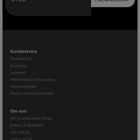
Kundservice
Kundservice
Köpvillkor
Leverans
Reklamation & Reparation
Personuppgifter
Ändra cookieinställningar
Om oss
Om Scandinavian Photo
Butiker & Öppettider
Vår historia
Jobba på SP