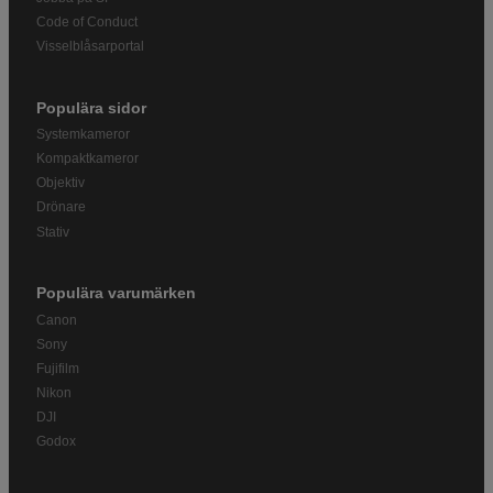
Code of Conduct
Visselblåsarportal
Populära sidor
Systemkameror
Kompaktkameror
Objektiv
Drönare
Stativ
Populära varumärken
Canon
Sony
Fujifilm
Nikon
DJI
Godox