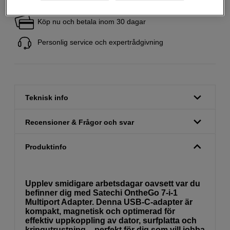
Fri frakt vid köp över 1 500 kronor
Köp nu och betala inom 30 dagar
Personlig service och expertrådgivning
Teknisk info
Recensioner & Frågor och svar
Produktinfo
Upplev smidigare arbetsdagar oavsett var du
befinner dig med Satechi OntheGo 7-i-1
Multiport Adapter. Denna USB-C-adapter är
kompakt, magnetisk och optimerad för
effektiv uppkoppling av dator, surfplatta och
kringutrustning – perfekt för dig som vill jobba