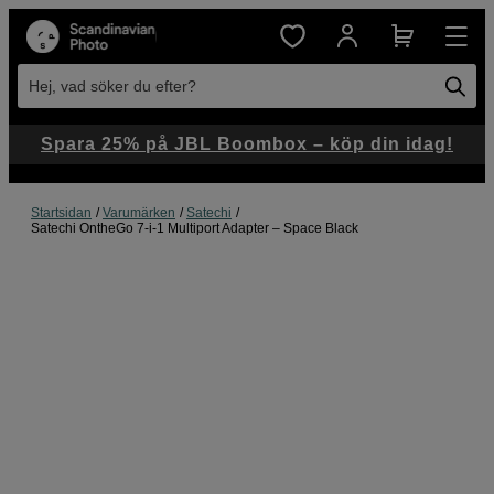
Hej, vad söker du efter?
Spara 25% på JBL Boombox – köp din idag!
Startsidan
Varumärken
Satechi
Satechi OntheGo 7-i-1 Multiport Adapter – Space Black