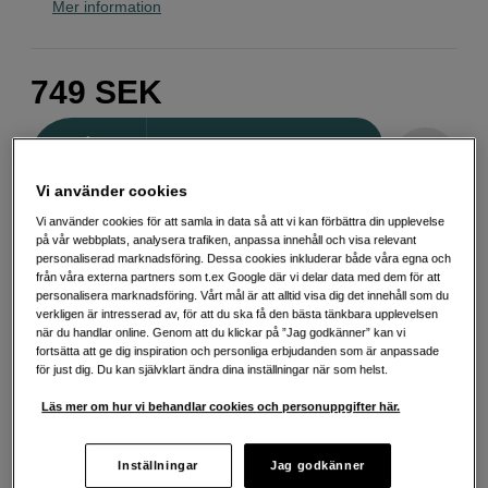
Mer information
749
SEK
Antal
Lägg i kundvagn
Vi använder cookies
Vi använder cookies för att samla in data så att vi kan förbättra din upplevelse
Delbetala från 107 SEK/mån via
på vår webbplats, analysera trafiken, anpassa innehåll och visa relevant
personaliserad marknadsföring. Dessa cookies inkluderar både våra egna och
Exempel: 12 mån, 107 SEK/mån, totalt 1 779 SEK, effektiv ränta 0,00 %
från våra externa partners som t.ex Google där vi delar data med dem för att
Startavgift 495 SEK, aviavgift 45 SEK/mån tillkommer
personalisera marknadsföring. Vårt mål är att alltid visa dig det innehåll som du
verkligen är intresserad av, för att du ska få den bästa tänkbara upplevelsen
Att låna kostar pengar!
Om du inte kan betala tillbaka skulden i tid
när du handlar online. Genom att du klickar på ”Jag godkänner” kan vi
riskerar du en betalningsanmärkning. Det kan leda till svårigheter att få hyra
fortsätta att ge dig inspiration och personliga erbjudanden som är anpassade
bostad, teckna abonnemang och få nya lån. För stöd, vänd dig till budget-
och skuldrådgivningen i din kommun. Kontaktuppgifter finns på
för just dig. Du kan självklart ändra dina inställningar när som helst.
konsumentverket.se (öppnas i ny flik)
Läs mer om hur vi behandlar cookies och personuppgifter här.
Inställningar
Jag godkänner