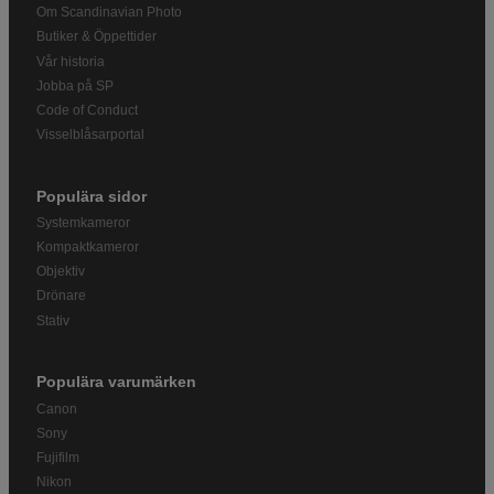
Om Scandinavian Photo
Butiker & Öppettider
Vår historia
Jobba på SP
Code of Conduct
Visselblåsarportal
Populära sidor
Systemkameror
Kompaktkameror
Objektiv
Drönare
Stativ
Populära varumärken
Canon
Sony
Fujifilm
Nikon