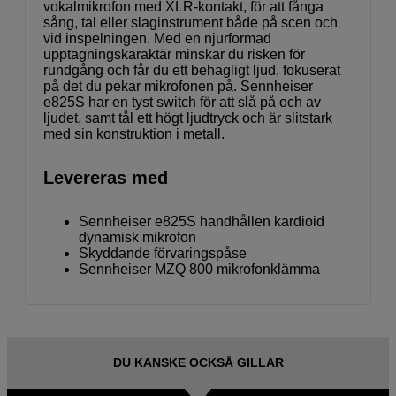
vokalmikrofon med XLR-kontakt, för att fånga
sång, tal eller slaginstrument både på scen och
vid inspelningen. Med en njurformad
upptagningskaraktär minskar du risken för
rundgång och får du ett behagligt ljud, fokuserat
på det du pekar mikrofonen på. Sennheiser
e825S har en tyst switch för att slå på och av
ljudet, samt tål ett högt ljudtryck och är slitstark
med sin konstruktion i metall.
Levereras med
Sennheiser e825S handhållen kardioid
dynamisk mikrofon
Skyddande förvaringspåse
Sennheiser MZQ 800 mikrofonklämma
DU KANSKE OCKSÅ GILLAR