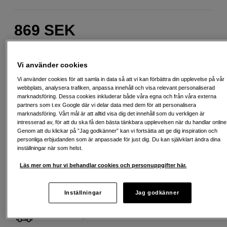
869
SEK
Antal
Lägg i kundvagn
Vi använder cookies
Vi använder cookies för att samla in data så att vi kan förbättra din upplevelse på vår
webbplats, analysera trafiken, anpassa innehåll och visa relevant personaliserad
Delbetala från 117 SEK/mån via
marknadsföring. Dessa cookies inkluderar både våra egna och från våra externa
partners som t.ex Google där vi delar data med dem för att personalisera
Exempel: 12 mån, 117 SEK/mån, totalt 1 899 SEK, effektiv ränta 0,00 %
marknadsföring. Vårt mål är att alltid visa dig det innehåll som du verkligen är
Startavgift 495 SEK, aviavgift 45 SEK/mån tillkommer
intresserad av, för att du ska få den bästa tänkbara upplevelsen när du handlar online
Genom att du klickar på ”Jag godkänner” kan vi fortsätta att ge dig inspiration och
Att låna kostar pengar!
Om du inte kan betala tillbaka skulden i tid
personliga erbjudanden som är anpassade för just dig. Du kan självklart ändra dina
riskerar du en betalningsanmärkning. Det kan leda till svårigheter att få hyra
inställningar när som helst.
bostad, teckna abonnemang och få nya lån. För stöd, vänd dig till budget-
och skuldrådgivningen i din kommun. Kontaktuppgifter finns på
Läs mer om hur vi behandlar cookies och personuppgifter här.
konsumentverket.se (öppnas i ny flik)
Inställningar
Jag godkänner
Fri frakt vid köp över 1 500 kronor