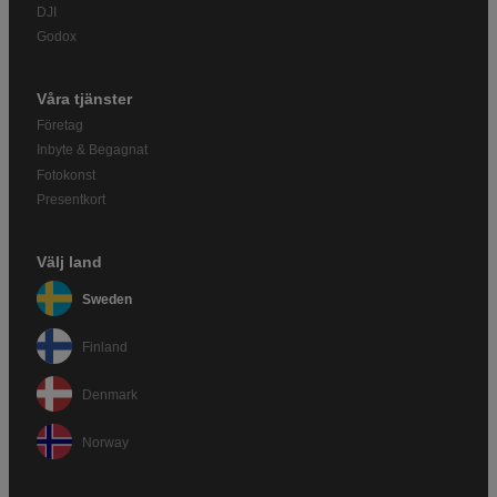
DJI
Godox
Våra tjänster
Företag
Inbyte & Begagnat
Fotokonst
Presentkort
Välj land
Sweden
Finland
Denmark
Norway