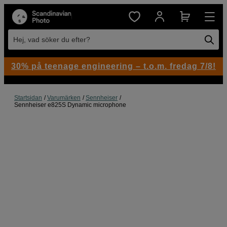
Hej, vad söker du efter?
30% på teenage engineering – t.o.m. fredag 7/8!
Startsidan
Varumärken
Sennheiser
Sennheiser e825S Dynamic microphone