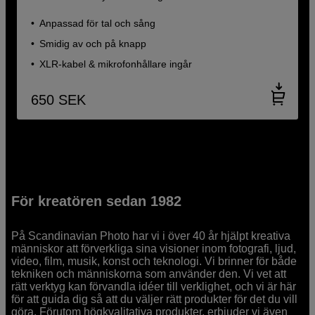
Anpassad för tal och sång
Smidig av och på knapp
XLR-kabel & mikrofonhållare ingår
650
SEK
För kreatören sedan 1982
På Scandinavian Photo har vi i över 40 år hjälpt kreativa
människor att förverkliga sina visioner inom fotografi, ljud,
video, film, musik, konst och teknologi. Vi brinner för både
tekniken och människorna som använder den. Vi vet att
rätt verktyg kan förvandla idéer till verklighet, och vi är här
för att guida dig så att du väljer rätt produkter för det du vill
göra. Förutom högkvalitativa produkter, erbjuder vi även